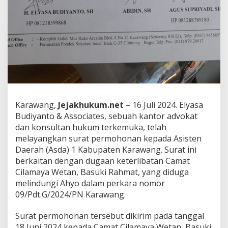
r
k
a
r
a
N
o
m
o
r
0
Karawang,
Jejakhukum.net
– 16 Juli 2024. Elyasa
9
/
Budiyanto & Associates, sebuah kantor advokat
P
dan konsultan hukum terkemuka, telah
d
melayangkan surat permohonan kepada Asisten
t
Daerah (Asda) 1 Kabupaten Karawang. Surat ini
.
berkaitan dengan dugaan keterlibatan Camat
G
/
Cilamaya Wetan, Basuki Rahmat, yang diduga
2
melindungi Ahyo dalam perkara nomor
0
09/Pdt.G/2024/PN Karawang.
2
4
Surat permohonan tersebut dikirim pada tanggal
/
P
18 Juni 2024 kepada Camat Cilamaya Wetan, Basuki