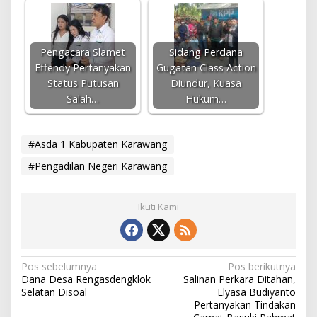
Pengacara Slamet
Sidang Perdana
Effendy Pertanyakan
Gugatan Class Action
Status Putusan
Diundur, Kuasa
Salah…
Hukum…
#Asda 1 Kabupaten Karawang
#Pengadilan Negeri Karawang
Ikuti Kami
N
Pos sebelumnya
Pos berikutnya
Dana Desa Rengasdengklok
Salinan Perkara Ditahan,
a
Selatan Disoal
Elyasa Budiyanto
v
Pertanyakan Tindakan