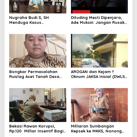
Nugraha Budi S, SH
Dituding Mesti Dipenjara,
Menduga Kasus
Ade Muksin: Jangan Rusak
Penyekapan dan
Nama Baik Seseorang
Penganiayaan Abdul Latif,
Tanpa Konfirmasi dan
Pelaku Dipengaruhi
Verifikasi
Narkoba, Tes Urine Mesti
dilakukan Polisi ?
Bongkar Permasalahan
AROGAN dan Kejam !!
Ruislag Aset Tanah Desa
Oknum JAKSA Inisial (DWLS)
Mekarwangi, LIN
diduga Hajar ART Asal
Pertanyakan Penggantinya
Lampung Di Sekolah
Dimana?
PENABUR
Bekasi Rawan Korupsi,
Milliaran Sumbangan
Rp.120 Milliar Insentif Bagi
Kepsek ke MKKS, Nonong
ASN Pemungut Pajak Belum
Winarni Ikut Menikmati??