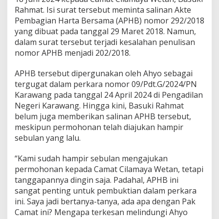
N
Rahmat. Isi surat tersebut meminta salinan Akte
K
Pembagian Harta Bersama (APHB) nomor 292/2018
a
yang dibuat pada tanggal 29 Maret 2018. Namun,
r
a
dalam surat tersebut terjadi kesalahan penulisan
w
nomor APHB menjadi 202/2018.
a
n
APHB tersebut dipergunakan oleh Ahyo sebagai
g
tergugat dalam perkara nomor 09/Pdt.G/2024/PN
,
I
Karawang pada tanggal 24 April 2024 di Pengadilan
n
Negeri Karawang. Hingga kini, Basuki Rahmat
i
belum juga memberikan salinan APHB tersebut,
P
meskipun permohonan telah diajukan hampir
e
sebulan yang lalu.
n
j
e
“Kami sudah hampir sebulan mengajukan
l
permohonan kepada Camat Cilamaya Wetan, tetapi
a
tanggapannya dingin saja. Padahal, APHB ini
s
sangat penting untuk pembuktian dalam perkara
a
n
ini. Saya jadi bertanya-tanya, ada apa dengan Pak
n
Camat ini? Mengapa terkesan melindungi Ahyo
y