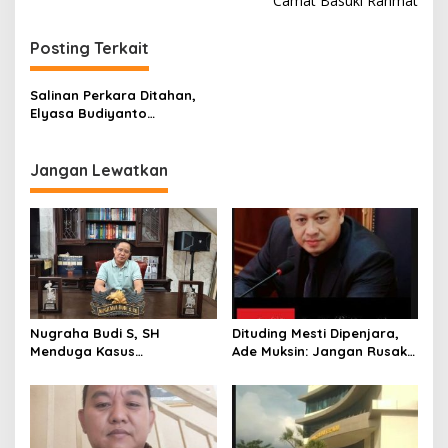
Camat Basuki Rahmat
i
g
Posting Terkait
a
s
Salinan Perkara Ditahan,
Elyasa Budiyanto
i
Pertanyakan Tindakan
p
Camat Basuki Rahmat
Jangan Lewatkan
o
s
Nugraha Budi S, SH
Dituding Mesti Dipenjara,
Menduga Kasus
Ade Muksin: Jangan Rusak
Penyekapan dan
Nama Baik Seseorang
Penganiayaan Abdul Latif,
Tanpa Konfirmasi dan
Pelaku Dipengaruhi
Verifikasi
Narkoba, Tes Urine Mesti
dilakukan Polisi ?