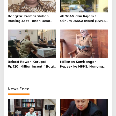
Bongkar Permasalahan
AROGAN dan Kejam !!
Ruislag Aset Tanah Desa
Oknum JAKSA Inisial (DWLS)
Mekarwangi, LIN
diduga Hajar ART Asal
Pertanyakan Penggantinya
Lampung Di Sekolah
Dimana?
PENABUR
Bekasi Rawan Korupsi,
Milliaran Sumbangan
Rp.120 Milliar Insentif Bagi
Kepsek ke MKKS, Nonong
ASN Pemungut Pajak Belum
Winarni Ikut Menikmati??
Jelas PERBUP nya, Komisi 1
Angkat Tangan
News Feed