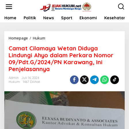
L
e
w
a
Home
Politik
News
Sport
Ekonomi
Kesehatan
t
i
k
Homepage
/
Hukum
C
e
a
k
Camat Cilamaya Wetan Diduga
m
o
a
n
Lindungi Ahyo dalam Perkara Nomor
t
t
09/Pdt.G/2024/PN Karawang, Ini
C
e
Penjelasannya
i
n
l
Admin
Juli 16, 2024
a
Hukum
1467 Dilihat
m
a
y
a
W
e
t
a
n