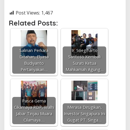
Post Views:
1,467
Related Posts:
Salinan Perkara
Ir. Soegiharto
Ditahan, Elyasa
Santoso Kembali
Budiyanto
Surati Ketua
Pertanyakan…
Mahkamah Agung…
Pasca Gema
Cikamaya RDP, Walhi
Merasa Dirugikan,
Jabar Tinjau Muara
Investor Singapura Ini
Cilamaya.…
Gugat PT. Singa…