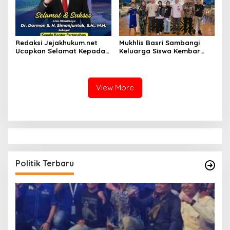
Redaksi Jejakhukum.net
Mukhlis Basri Sambangi
Ucapkan Selamat Kepada
Keluarga Siswa Kembar
Bapak Dr.Darman S.H.
Asal Krui yang Lolos UI, Beri
Simanjuntak, S.H., M.H ,
Dukungan di Perantauan
atas Jabatan Barunya
Sebagai Kepala ATR BPN
View More
Jakarta Selatan
Politik Terbaru