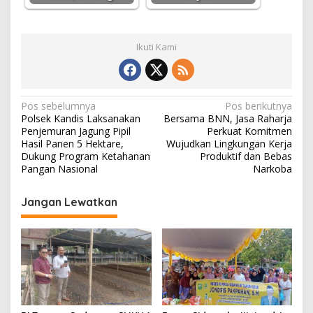
Ikuti Kami
N
Pos sebelumnya
Pos berikutnya
Polsek Kandis Laksanakan
Bersama BNN, Jasa Raharja
a
Penjemuran Jagung Pipil
Perkuat Komitmen
v
Hasil Panen 5 Hektare,
Wujudkan Lingkungan Kerja
Dukung Program Ketahanan
Produktif dan Bebas
i
Pangan Nasional
Narkoba
g
Jangan Lewatkan
a
s
i
p
o
s