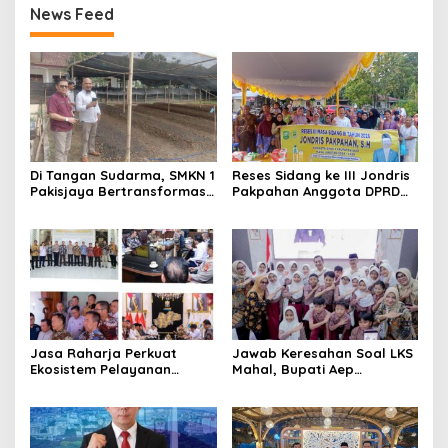
News Feed
Jakarta Selatan
Di Tangan Sudarma, SMKN 1
Reses Sidang ke III Jondris
Pakisjaya Bertransformasi
Pakpahan Anggota DPRD
Menjadi Sekolah yang Lebih
Siak Fraksi Golkar, Warga
Modern, Produktif, dan
Keluhkan Lampu Jalan
Berdaya Saing
Jasa Raharja Perkuat
Jawab Keresahan Soal LKS
Ekosistem Pelayanan
Mahal, Bupati Aep
melalui Sinergi dengan
Gratiskan Modul Siswa SD-
Pemprov dan Polda Jambi
SMP di Karawang