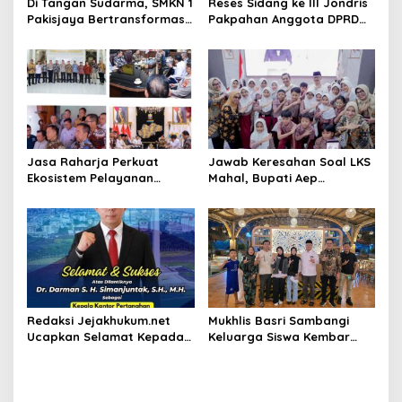
Di Tangan Sudarma, SMKN 1
Reses Sidang ke III Jondris
Pakisjaya Bertransformasi
Pakpahan Anggota DPRD
Menjadi Sekolah yang Lebih
Siak Fraksi Golkar, Warga
Modern, Produktif, dan
Keluhkan Lampu Jalan
Berdaya Saing
Jasa Raharja Perkuat
Jawab Keresahan Soal LKS
Ekosistem Pelayanan
Mahal, Bupati Aep
melalui Sinergi dengan
Gratiskan Modul Siswa SD-
Pemprov dan Polda Jambi
SMP di Karawang
Redaksi Jejakhukum.net
Mukhlis Basri Sambangi
Ucapkan Selamat Kepada
Keluarga Siswa Kembar
Bapak Dr.Darman S.H.
Asal Krui yang Lolos UI, Beri
Simanjuntak, S.H., M.H ,
Dukungan di Perantauan
atas Jabatan Barunya
Sebagai Kepala ATR BPN