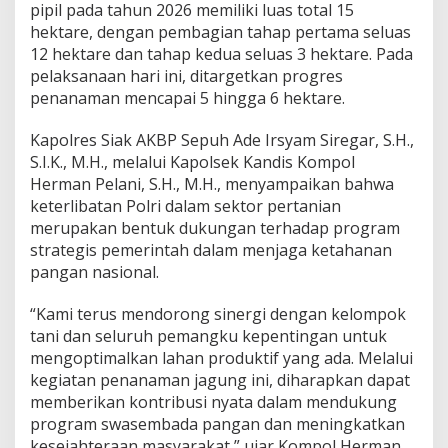
pipil pada tahun 2026 memiliki luas total 15
1
hektare, dengan pembagian tahap pertama seluas
5
H
12 hektare dan tahap kedua seluas 3 hektare. Pada
e
pelaksanaan hari ini, ditargetkan progres
k
penanaman mencapai 5 hingga 6 hektare.
t
a
Kapolres Siak AKBP Sepuh Ade Irsyam Siregar, S.H.,
r
e
S.I.K., M.H., melalui Kapolsek Kandis Kompol
Herman Pelani, S.H., M.H., menyampaikan bahwa
keterlibatan Polri dalam sektor pertanian
merupakan bentuk dukungan terhadap program
strategis pemerintah dalam menjaga ketahanan
pangan nasional.
“Kami terus mendorong sinergi dengan kelompok
tani dan seluruh pemangku kepentingan untuk
mengoptimalkan lahan produktif yang ada. Melalui
kegiatan penanaman jagung ini, diharapkan dapat
memberikan kontribusi nyata dalam mendukung
program swasembada pangan dan meningkatkan
kesejahteraan masyarakat,” ujar Kompol Herman