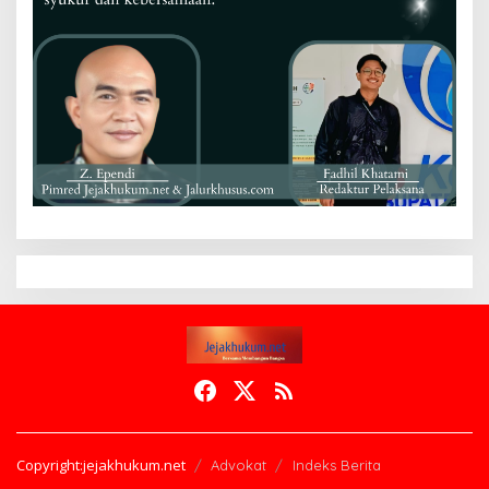
Copyright:jejakhukum.net
Advokat
Indeks Berita