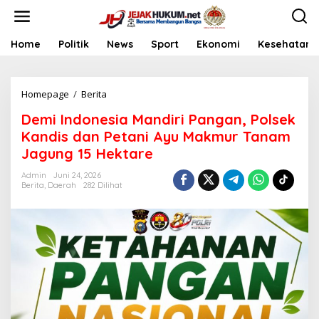
L
e
w
a
Home
Politik
News
Sport
Ekonomi
Kesehatan
t
i
k
Homepage
/
Berita
D
e
e
k
Demi Indonesia Mandiri Pangan, Polsek
m
o
i
n
Kandis dan Petani Ayu Makmur Tanam
I
t
Jagung 15 Hektare
n
e
d
n
Admin
Juni 24, 2026
o
Berita
,
Daerah
282 Dilihat
n
e
s
i
a
M
a
n
d
i