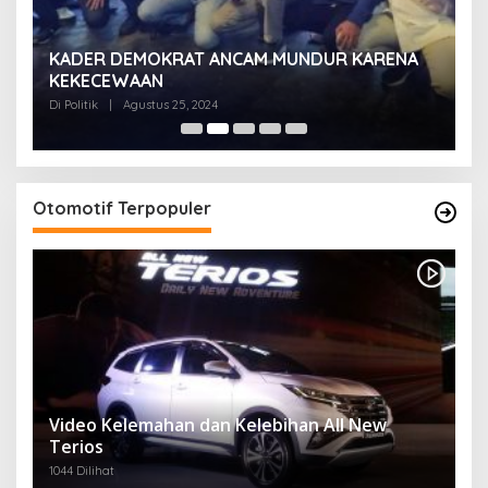
KADER DEMOKRAT ANCAM MUNDUR KARENA
K
KEKECEWAAN
B
H
Di Politik
|
Agustus 25, 2024
Di 
Otomotif Terpopuler
Video Kelemahan dan Kelebihan All New
Terios
1044 Dilihat