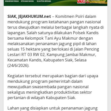
e
t
a
SIAK, JEJAKHUKUM.net
n
– Komitmen Polri dalam
i
mendukung program ketahanan pangan nasional
A
terus diwujudkan melalui berbagai langkah nyata di
y
lapangan. Salah satunya dilakukan Polsek Kandis
u
bersama Kelompok Tani Ayu Makmur dengan
M
a
melaksanakan penanaman jagung pipil di lahan
k
seluas 15 hektare yang berlokasi di Jalan Pencing
m
Lestari RT 03 RW 02, Kampung Jambai Makmur,
u
Kecamatan Kandis, Kabupaten Siak, Selasa
r
(24/6/2026).
T
a
n
Kegiatan tersebut merupakan bagian dari upaya
a
mendukung program pemerintah dalam
m
mewujudkan swasembada pangan nasional
J
sekaligus meningkatkan produktivitas sektor
a
g
pertanian di wilayah Kabupaten Siak.
u
n
Lahan yang disiapkan untuk penanaman jagung
g