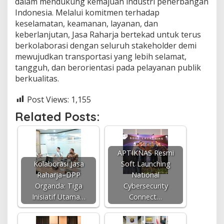
dalam mendukung kemajuan industri penerbangan
Indonesia. Melalui komitmen terhadap
keselamatan, keamanan, layanan, dan
keberlanjutan, Jasa Raharja bertekad untuk terus
berkolaborasi dengan seluruh stakeholder demi
mewujudkan transportasi yang lebih selamat,
tangguh, dan berorientasi pada pelayanan publik
berkualitas.
Post Views:
1,155
Related Posts:
APTIKNAS Resmi
Kolaborasi Jasa
Soft Launching
Raharja–DPP
National
Organda: Tiga
Cybersecurity
Inisiatif Utama…
Connect…