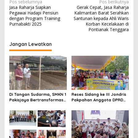
N
Pos sebelumnya
Pos berikutnya
Jasa Raharja Siapkan
Gerak Cepat, Jasa Raharja
a
Pegawai Hadapi Pensiun
Kalimantan Barat Serahkan
v
dengan Program Training
Santunan kepada Ahli Waris
Purnabakti 2025
Korban Kecelakaan di
i
Pontianak Tenggara
g
Jangan Lewatkan
a
s
i
p
o
s
Di Tangan Sudarma, SMKN 1
Reses Sidang ke III Jondris
Pakisjaya Bertransformasi
Pakpahan Anggota DPRD
Menjadi Sekolah yang Lebih
Siak Fraksi Golkar, Warga
Modern, Produktif, dan
Keluhkan Lampu Jalan
Berdaya Saing