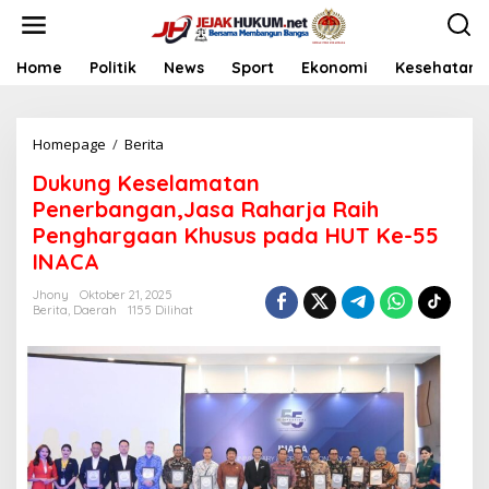
L
e
w
a
Home
Politik
News
Sport
Ekonomi
Kesehatan
t
i
k
Homepage
/
Berita
D
e
u
k
Dukung Keselamatan
k
o
u
n
Penerbangan,Jasa Raharja Raih
n
t
Penghargaan Khusus pada HUT Ke-55
g
e
INACA
K
n
e
Jhony
Oktober 21, 2025
s
Berita
,
Daerah
1155 Dilihat
e
l
a
m
a
t
a
n
P