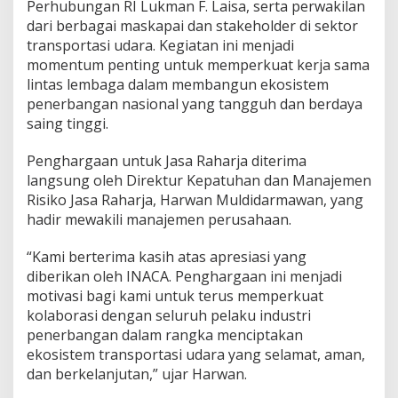
Perhubungan RI Lukman F. Laisa, serta perwakilan
K
dari berbagai maskapai dan stakeholder di sektor
e
-
transportasi udara. Kegiatan ini menjadi
5
momentum penting untuk memperkuat kerja sama
5
lintas lembaga dalam membangun ekosistem
I
penerbangan nasional yang tangguh dan berdaya
N
saing tinggi.
A
C
A
Penghargaan untuk Jasa Raharja diterima
langsung oleh Direktur Kepatuhan dan Manajemen
Risiko Jasa Raharja, Harwan Muldidarmawan, yang
hadir mewakili manajemen perusahaan.
“Kami berterima kasih atas apresiasi yang
diberikan oleh INACA. Penghargaan ini menjadi
motivasi bagi kami untuk terus memperkuat
kolaborasi dengan seluruh pelaku industri
penerbangan dalam rangka menciptakan
ekosistem transportasi udara yang selamat, aman,
dan berkelanjutan,” ujar Harwan.