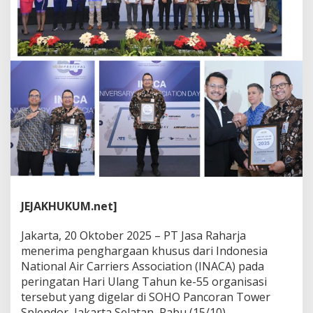
e
n
e
r
b
a
n
g
a
n
,
J
a
s
a
R
JEJAKHUKUM.net]
a
h
a
Jakarta, 20 Oktober 2025 – PT Jasa Raharja
r
menerima penghargaan khusus dari Indonesia
j
National Air Carriers Association (INACA) pada
a
peringatan Hari Ulang Tahun ke-55 organisasi
R
a
tersebut yang digelar di SOHO Pancoran Tower
i
Splendor, Jakarta Selatan, Rabu (15/10).