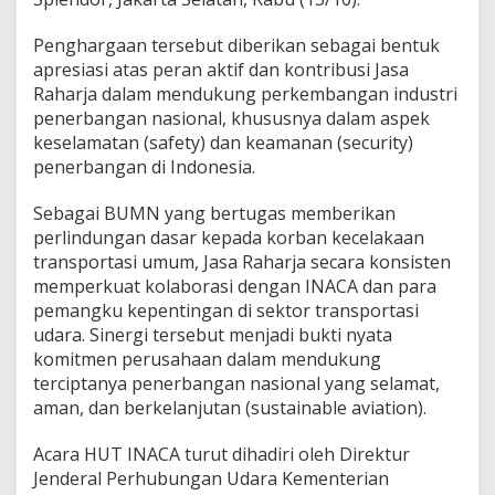
h
P
Penghargaan tersebut diberikan sebagai bentuk
e
apresiasi atas peran aktif dan kontribusi Jasa
n
g
Raharja dalam mendukung perkembangan industri
h
penerbangan nasional, khususnya dalam aspek
a
keselamatan (safety) dan keamanan (security)
r
penerbangan di Indonesia.
g
a
a
Sebagai BUMN yang bertugas memberikan
n
perlindungan dasar kepada korban kecelakaan
K
transportasi umum, Jasa Raharja secara konsisten
h
memperkuat kolaborasi dengan INACA dan para
u
pemangku kepentingan di sektor transportasi
s
u
udara. Sinergi tersebut menjadi bukti nyata
s
komitmen perusahaan dalam mendukung
p
terciptanya penerbangan nasional yang selamat,
a
aman, dan berkelanjutan (sustainable aviation).
d
a
H
Acara HUT INACA turut dihadiri oleh Direktur
U
Jenderal Perhubungan Udara Kementerian
T