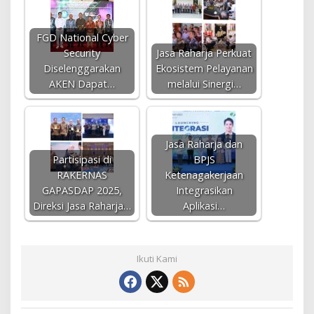
FGD National Cyber
Security
Jasa Raharja Perkuat
Diselenggarakan
Ekosistem Pelayanan
AKEN Dapat…
melalui Sinergi…
Jasa Raharja dan
Partisipasi di
BPJS
RAKERNAS
Ketenagakerjaan
GAPASDAP 2025,
Integrasikan
Direksi Jasa Raharja…
Aplikasi…
Ikuti Kami