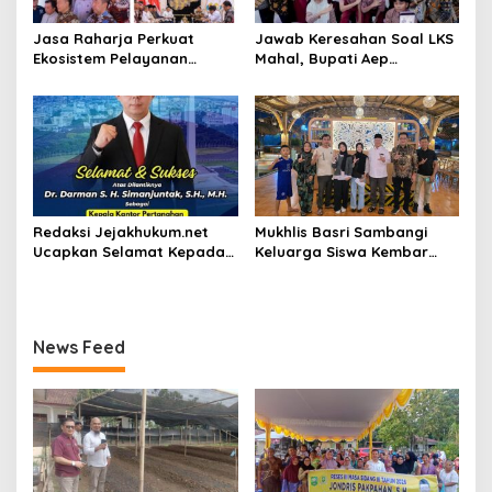
Jasa Raharja Perkuat
Jawab Keresahan Soal LKS
Ekosistem Pelayanan
Mahal, Bupati Aep
melalui Sinergi dengan
Gratiskan Modul Siswa SD-
Pemprov dan Polda Jambi
SMP di Karawang
Redaksi Jejakhukum.net
Mukhlis Basri Sambangi
Ucapkan Selamat Kepada
Keluarga Siswa Kembar
Bapak Dr.Darman S.H.
Asal Krui yang Lolos UI, Beri
Simanjuntak, S.H., M.H ,
Dukungan di Perantauan
atas Jabatan Barunya
Sebagai Kepala ATR BPN
News Feed
Jakarta Selatan