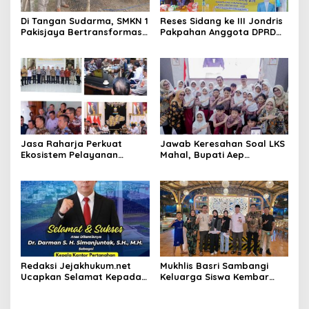
Di Tangan Sudarma, SMKN 1
Reses Sidang ke III Jondris
Pakisjaya Bertransformasi
Pakpahan Anggota DPRD
Menjadi Sekolah yang Lebih
Siak Fraksi Golkar, Warga
Modern, Produktif, dan
Keluhkan Lampu Jalan
Berdaya Saing
Jasa Raharja Perkuat
Jawab Keresahan Soal LKS
Ekosistem Pelayanan
Mahal, Bupati Aep
melalui Sinergi dengan
Gratiskan Modul Siswa SD-
Pemprov dan Polda Jambi
SMP di Karawang
Redaksi Jejakhukum.net
Mukhlis Basri Sambangi
Ucapkan Selamat Kepada
Keluarga Siswa Kembar
Bapak Dr.Darman S.H.
Asal Krui yang Lolos UI, Beri
Simanjuntak, S.H., M.H ,
Dukungan di Perantauan