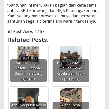
“Santunan ini merupakan bagian dari kerja sama
antara KPU Karawang dan BPJS Ketenagakerjaan.
Kami sedang memproses klaimnya dan berharap
santunan segera diterima ahli waris,” tandasnya.
Post Views:
1,157
Related Posts:
Sukses Tangani
Bupati Karawang
Masalah Sampah,
Kunjungi Lokasi
Bupati Karawang
Kecelakaan Pabrik
Ingin Tiru…
Pupuk yang…
Aep Syaepuloh Resmi
Dana Desa