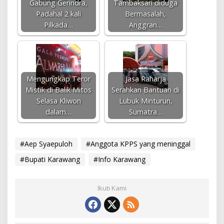
Gabung Gerindra,
Tambaksari diduga
Padahal 2 kali
Bermasalah,
Pilkada…
Anggran…
Mengungkap Teror
Jasa Raharja
Mistik di Balik Mitos
Serahkan Bantuan di
Selasa Kliwon
Lubuk Minturun,
dalam…
Sumatra…
#Aep Syaepuloh
#Anggota KPPS yang meninggal
#Bupati Karawang
#Info Karawang
Ikuti Kami