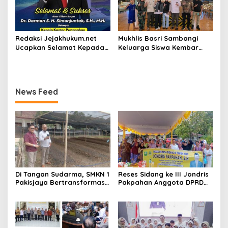
Redaksi Jejakhukum.net
Mukhlis Basri Sambangi
Ucapkan Selamat Kepada
Keluarga Siswa Kembar
Bapak Dr.Darman S.H.
Asal Krui yang Lolos UI, Beri
Simanjuntak, S.H., M.H ,
Dukungan di Perantauan
atas Jabatan Barunya
Sebagai Kepala ATR BPN
News Feed
Jakarta Selatan
Di Tangan Sudarma, SMKN 1
Reses Sidang ke III Jondris
Pakisjaya Bertransformasi
Pakpahan Anggota DPRD
Menjadi Sekolah yang Lebih
Siak Fraksi Golkar, Warga
Modern, Produktif, dan
Keluhkan Lampu Jalan
Berdaya Saing