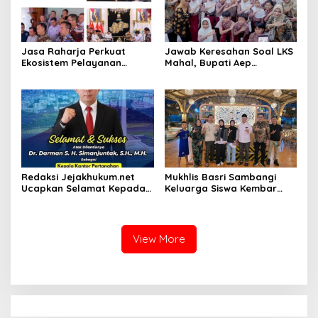
Jasa Raharja Perkuat
Jawab Keresahan Soal LKS
Ekosistem Pelayanan
Mahal, Bupati Aep
melalui Sinergi dengan
Gratiskan Modul Siswa SD-
Pemprov dan Polda Jambi
SMP di Karawang
Redaksi Jejakhukum.net
Mukhlis Basri Sambangi
Ucapkan Selamat Kepada
Keluarga Siswa Kembar
Bapak Dr.Darman S.H.
Asal Krui yang Lolos UI, Beri
Simanjuntak, S.H., M.H ,
Dukungan di Perantauan
atas Jabatan Barunya
Sebagai Kepala ATR BPN
View More
Jakarta Selatan