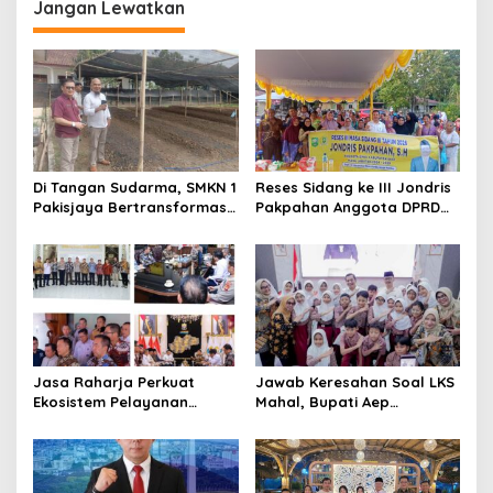
Jangan Lewatkan
Di Tangan Sudarma, SMKN 1
Reses Sidang ke III Jondris
Pakisjaya Bertransformasi
Pakpahan Anggota DPRD
Menjadi Sekolah yang Lebih
Siak Fraksi Golkar, Warga
Modern, Produktif, dan
Keluhkan Lampu Jalan
Berdaya Saing
Jasa Raharja Perkuat
Jawab Keresahan Soal LKS
Ekosistem Pelayanan
Mahal, Bupati Aep
melalui Sinergi dengan
Gratiskan Modul Siswa SD-
Pemprov dan Polda Jambi
SMP di Karawang