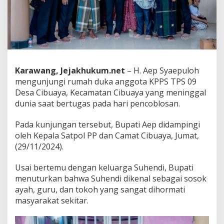
D
u
k
a
A
n
g
g
Karawang, Jejakhukum.net
– H. Aep Syaepuloh
o
mengunjungi rumah duka anggota KPPS TPS 09
t
Desa Cibuaya, Kecamatan Cibuaya yang meninggal
a
dunia saat bertugas pada hari pencoblosan.
K
P
P
Pada kunjungan tersebut, Bupati Aep didampingi
S
oleh Kepala Satpol PP dan Camat Cibuaya, Jumat,
y
(29/11/2024).
a
n
g
Usai bertemu dengan keluarga Suhendi, Bupati
M
menuturkan bahwa Suhendi dikenal sebagai sosok
e
ayah, guru, dan tokoh yang sangat dihormati
n
masyarakat sekitar.
i
n
g