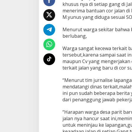
r
khusus nya di setiap gang di Ja
i
menerima bantuan cor jalan di 
t
M.yunus yang diduga sesuai SO
B
a
Menurut warga sekitar bahwa b
r
u
berlubang,
M
e
Warga sangat kecewa terkait 
n
tersebut,karena sampai saat in
u
maupun Cv yang mengerjakan c
a
i
terkait jalan yang baru di cor
K
o
“Menurut tim jurnalise lapang
m
mendatangi dinas terkait,malah
e
ini pun sudah beberapa berita
n
t
dari penanggung jawab pekerja
a
r
“Harapan warga desa parit bar
W
jalan nya hancur saat ini,memi
a
untuk meninjau ke lapangan,g
r
g
keaadaan jalan di setiap Gang 