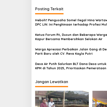
i
Posting Terkait
g
a
Heboh!! Pengusaha Somel Ilegal Hina Warta
s
DPC LIN: Ini Penghinaan terhadap Profesi Mul
i
Ketua Forum Rt, Dusun dan Beberapa Warg
p
Kapur Bersama Membersihkan Selokan Air
o
Warga Apresiasi Perbaikan Jalan Gang di De
s
Parit Baru oleh CV. Reva Kayla Putri
Desa Air Putih Salurkan BLT Dana Desa untuk
KPM di Tahun 2025, Prioritaskan Pemerataan
Pemberdayaan
Jangan Lewatkan