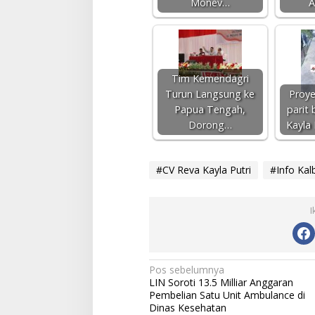
Monev…
A
Tim Kemendagri
Turun Langsung ke
Proy
Papua Tengah,
parit 
Dorong…
Kayla
#CV Reva Kayla Putri
#Info Kal
I
N
Pos sebelumnya
LIN Soroti 13.5 Milliar Anggaran
a
Pembelian Satu Unit Ambulance di
v
Dinas Kesehatan