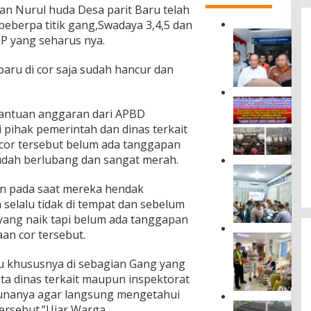
lan Nurul huda Desa parit Baru telah
beberpa titik gang,Swadaya 3,4,5 dan
D
P yang seharus nya.
i
r
aru di cor saja sudah hancur dan
u
t
J
M
a
bantuan anggaran dari APBD
a
s
i pihak pemerintah dan dinas terkait
s
a
y
or tersebut belum ada tanggapan
R
a
 sudah berlubang dan sangat merah.
a
r
P
h
a
e
a
an pada saat mereka hendak
k
r
r
 selalu tidak di tempat dan sebelum
a
k
j
t
 yang naik tapi belum ada tanggapan
u
a
D
an cor tersebut.
a
D
J
u
t
a
a
s
P
m
u khususnya di sebagian Gang yang
s
u
e
p
a
nta dinas terkait maupun inspektorat
n
n
i
R
T
unanya agar langsung mengetahui
c
n
a
a
D
tersebut.”Ujar Warga
e
g