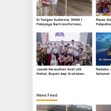
Di Tangan Sudarma, SMKN 1
Reses Sid
Pakisjaya Bertransformasi
Pakpaha
Menjadi Sekolah yang Lebih
Fraksi G
Modern, Produktif, dan Berdaya
Lampu J
Saing
Jawab Keresahan Soal LKS
Redaksi 
Mahal, Bupati Aep Gratiskan
Selamat
Modul Siswa SD-SMP di Karawang
Dr.Darman
M.H , at
Sebagai 
Selatan
News Feed