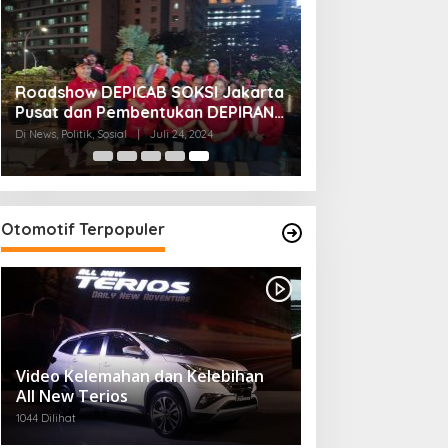
Roadshow DEPICAB SOKSI Jakarta
Pusat dan Pembentukan DEPIRAN
Telah Rampung
Di News, Politik, Sosial
|
Juli 24, 2024
Otomotif Terpopuler
Video Kelemahan dan Kelebihan
All New Terios
1044 Dilihat