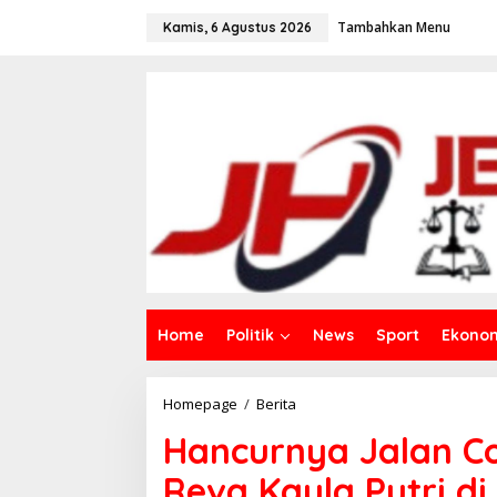
L
Tambahkan Menu
e
Kamis, 6 Agustus 2026
w
a
t
i
k
e
k
o
n
t
e
n
Home
Politik
News
Sport
Ekono
Homepage
/
Berita
H
a
Hancurnya Jalan Co
n
c
Reva Kayla Putri di
u