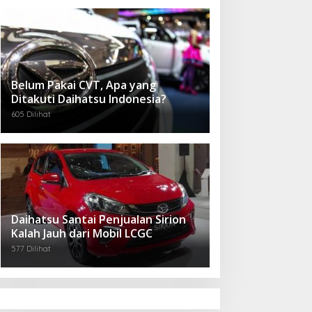
Belum Pakai CVT, Apa yang
Ditakuti Daihatsu Indonesia?
605 Dilihat
Daihatsu Santai Penjualan Sirion
Kalah Jauh dari Mobil LCGC
577 Dilihat