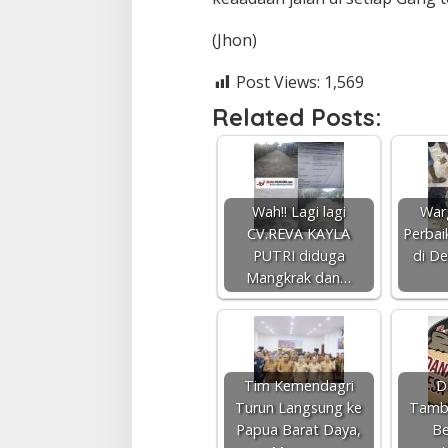
a
(Jhon)
Post Views:
1,569
Related Posts:
Wah!! Lagi lagi
War
CV.REVA KAYLA
Perbai
PUTRI diduga
di De
Mangkrak dan…
Tim Kemendagri
D
Turun Langsung ke
Tamba
Papua Barat Daya,
Be