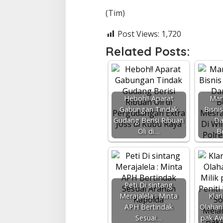
(Tim)
Post Views:
1,720
Related Posts:
Heboh!! Aparat
Mar
Gabungan Tindak
Bisnis
Gudang Berisi Ribuan
Da
Oli di…
B
Peti Di sintang
Merajalela : Minta
Klar
APH Bertindak
Olahan 
Sesuai…
pak Aw