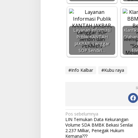
Layanan Informasi
Klarif
Publik KANTAH
Olahan 
JAKBAR, Langgar
SOP Sendiri…
M
#Info Kalbar
#Kubu raya
I
N
Pos sebelumnya
LIN Temukan Data Kekurangan
a
Volume SDA BMBK Bekasi Senilai
v
2.237 Milliar, Penegak Hukum
Kemana???