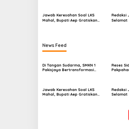
Menjadi Sekolah yang Lebih
Fraksi G
Modern, Produktif, dan Berdaya
Lampu J
Saing
Jawab Keresahan Soal LKS
Redaksi 
Mahal, Bupati Aep Gratiskan
Selamat
Modul Siswa SD-SMP di Karawang
Dr.Darman
M.H , at
Sebagai 
Selatan
News Feed
Di Tangan Sudarma, SMKN 1
Reses Sid
Pakisjaya Bertransformasi
Pakpaha
Menjadi Sekolah yang Lebih
Fraksi G
Modern, Produktif, dan Berdaya
Lampu J
Saing
Jawab Keresahan Soal LKS
Redaksi 
Mahal, Bupati Aep Gratiskan
Selamat
Modul Siswa SD-SMP di Karawang
Dr.Darman
M.H , at
Sebagai 
Selatan