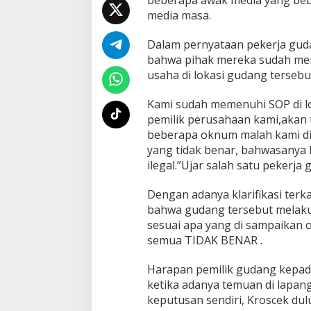
beberapa awak media yang bebe
t
media masa.
a
n
Dalam pernyataan pekerja gu
B
a
bahwa pihak mereka sudah me
r
usaha di lokasi gudang tersebu
a
t
Kami sudah memenuhi SOP di lo
pemilik perusahaan kami,akan t
beberapa oknum malah kami di
yang tidak benar, bahwasanya
ilegal.”Ujar salah satu pekerja 
Dengan adanya klarifikasi terka
bahwa gudang tersebut melakuk
sesuai apa yang di sampaikan o
semua TIDAK BENAR .
Harapan pemilik gudang kepad
ketika adanya temuan di lapa
keputusan sendiri, Kroscek dulu