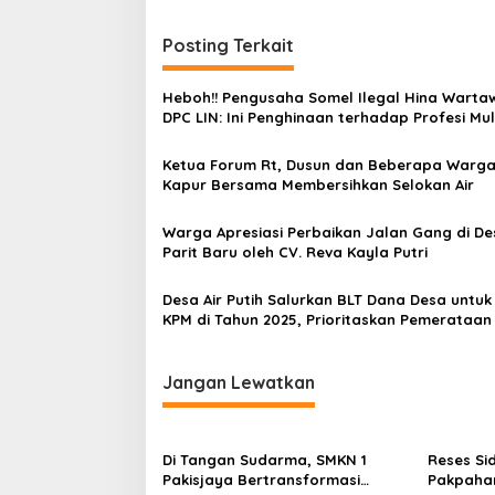
i
g
Posting Terkait
a
s
Heboh!! Pengusaha Somel Ilegal Hina Warta
DPC LIN: Ini Penghinaan terhadap Profesi Mul
i
p
Ketua Forum Rt, Dusun dan Beberapa Warg
Kapur Bersama Membersihkan Selokan Air
o
s
Warga Apresiasi Perbaikan Jalan Gang di De
Parit Baru oleh CV. Reva Kayla Putri
Desa Air Putih Salurkan BLT Dana Desa untuk
KPM di Tahun 2025, Prioritaskan Pemerataan
Pemberdayaan
Jangan Lewatkan
Di Tangan Sudarma, SMKN 1
Reses Sid
Pakisjaya Bertransformasi
Pakpaha