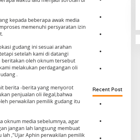
rapa waktu lalu menjadi sorotan di
D
i
r
dang kepada beberapa awak media
u
M
mproses memenuhi persyaratan izin
t
a
J
t.
s
a
y
P
s
a
e
kasi gudang ini sesuai arahan
a
r
r
etapi setelah kami di datangi
R
a
k
J
 beritakan oleh oknum tersebut
a
k
u
a
h
 kami melakukan perdagangan oli
a
a
s
a
t
t
a
D
gudang .
r
D
P
R
i
j
u
e
a
T
it berita -berita yang menyorot
Recent Post
a
s
n
h
a
an penjualan oli ilegal,bahwa
D
u
c
a
n
a
leh perwakilan pemilik gudang itu
n
e
r
g
m
T
g
j
a
D
p
a
a
a
n
i
i
n
h
S
S
r
a oknum media sebelumnya, agar
n
j
a
i
u
u
M
ngan jangan lah langsung membuat
g
u
n
n
d
t
a
i
 lah ,”Ujar Aphin perwakilan pemilik
n
K
t
a
J
s
W
g