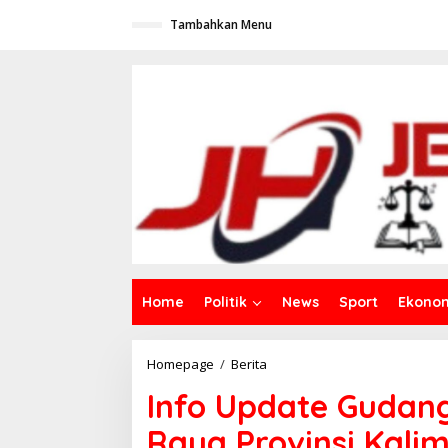
L
Tambahkan Menu
e
w
a
t
i
k
e
k
o
n
t
e
n
Home
Politik
News
Sport
Ekono
Homepage
/
Berita
I
n
Info Update Gudang
f
o
Raya Provinsi Kali
U