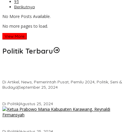
93
Berikutnya
No More Posts Available.
No more pages to load.
View More
Politik Terbaru
HRD Jaring Aspirasi Masyarakat, Warga Balee Panah Minta
Dibangun “Jembatan Rangka Baja
Di Artikel, News, Pemerintah Pusat, Pemilu 2024, Politik, Seni &
Budaya
|
September 25, 2024
KADER DEMOKRAT ANCAM MUNDUR KARENA KEKECEWAAN
Di Politik
|
Agustus 25, 2024
Ketua Prabowo Mania Karawang Siap Berjuang di Garis Depan
untuk Pemenangan Haji Aep
Di Politik
|
Agustus 25, 2024