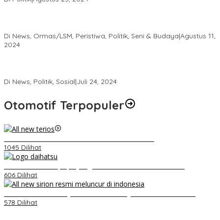
Kembang Latar DPW DKI Jakarta, Hadiri Milad Forum Betawi
Rempug yang ke 23 Tahun Di Kemayoran
Di News, Ormas/LSM, Peristiwa, Politik, Seni & Budaya
|
Agustus 11,
2024
Roadshow DEPICAB SOKSI Jakarta Pusat dan Pembentukan
DEPIRAN Telah Rampung
Di News, Politik, Sosial
|
Juli 24, 2024
Otomotif Terpopuler
Video Kelemahan dan Kelebihan All New Terios
1045 Dilihat
Belum Pakai CVT, Apa yang Ditakuti Daihatsu Indonesia?
606 Dilihat
Daihatsu Santai Penjualan Sirion Kalah Jauh dari Mobil LCGC
578 Dilihat