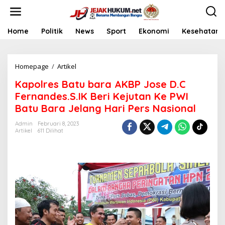
L
e
w
a
Home
Politik
News
Sport
Ekonomi
Kesehatan
t
i
k
Homepage
/
Artikel
K
e
a
k
Kapolres Batu bara AKBP Jose D.C
p
o
o
n
Fernandes.S.IK Beri Kejutan Ke PWI
l
t
Batu Bara Jelang Hari Pers Nasional
r
e
e
n
Admin
Februari 8, 2023
s
Artikel
611 Dilihat
B
a
t
u
b
a
r
a
A
K