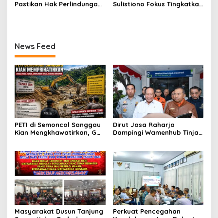
Pastikan Hak Perlindungan
Sulistiono Fokus Tingkatkan
Korban Kecelakaan Lalu
Prestasi Atlet Menembak
Lintas Terpenuhi
Pontianak
News Feed
PETI di Semoncol Sanggau
Dirut Jasa Raharja
Kian Mengkhawatirkan, GWI
Dampingi Wamenhub Tinjau
Kalbar Desak Penindakan
Penanganan Korban KM
hingga Tingkat Pusat
Mutiara Sentosa II di RS
PHC Surabaya
Masyarakat Dusun Tanjung
Perkuat Pencegahan