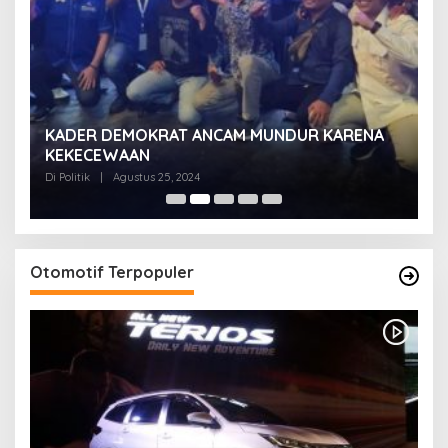
KADER DEMOKRAT ANCAM MUNDUR KARENA
K
KEKECEWAAN
B
H
Di Politik
|
Agustus 25, 2024
Di 
Otomotif Terpopuler