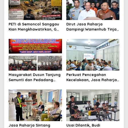
i
p
o
PETI di Semoncol Sanggau
Dirut Jasa Raharja
s
Kian Mengkhawatirkan, GWI
Dampingi Wamenhub Tinjau
Kalbar Desak Penindakan
Penanganan Korban KM
hingga Tingkat Pusat
Mutiara Sentosa II di RS
PHC Surabaya
Masyarakat Dusun Tanjung
Perkuat Pencegahan
Semunti dan Pedadang
Kecelakaan, Jasa Raharja
Hulu: Tuntut Pemutusan
Kalbar Hadiri Evaluasi
Kontrak PT. Satya Nusa
Fasilitas Keselamatan
Jalan di Pontianak
Jasa Raharja Sintang
Usai Dilantik, Budi