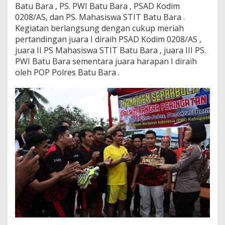
Batu Bara , PS. PWI Batu Bara , PSAD Kodim
a
n
0208/AS, dan PS. Mahasiswa STIT Batu Bara .
g
Kegiatan berlangsung dengan cukup meriah
H
pertandingan juara I diraih PSAD Kodim 0208/AS ,
a
juara II PS Mahasiswa STIT Batu Bara , juara III PS.
r
PWI Batu Bara sementara juara harapan I diraih
i
P
oleh POP Polres Batu Bara .
e
r
s
N
a
s
i
o
n
a
l