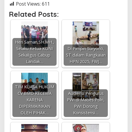
Post Views:
611
Related Posts:
Heri Saman,SH.MH.,
Selaku Ketua KONI
Di Pimpin Suryono,
Sekaligus Cabup
ST dalam Rangkaian
Landak…
HPN 2025, FWJ…
TIM KUASA HUKUM
CV.BMD KECEWA
Audiensi Pengurus
KARENA
PWI di Mabes Polri,
DIPERMAINKAN
PWI Dorong
OLEH PIHAK…
Konsistensi…