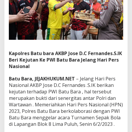
B
P
J
o
s
e
D
.
C
F
Kapolres Batu bara AKBP Jose D.C Fernandes.S.IK
e
Beri Kejutan Ke PWI Batu Bara Jelang Hari Pers
r
Nasional
n
a
n
Batu Bara, JEJAKHUKUM.NET
– Jelang Hari Pers
d
Nasional AKBP Jose D.C Fernandes .S.IK berikan
e
kejutan terhadap PWI Batu Bara , hal tersebut
s
merupakan bukti dari senergitas antar Polri dan
.
S
Wartawan . Memeriahkan Hari Pers Nasional (HPN)
.
2023, Polres Batu Bara berkolaborasi dengan PWI
I
Batu Bara menggelar acara Turnamen Sepak Bola
K
di Lapangan Blok 8 Lima Puluh, Senin 6/2/2023 .
B
e