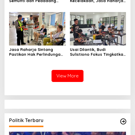
Semunti dan Pedadang
Kecelakaan, Jasa Raharja
Hulu: Tuntut Pemutusan
Kalbar Hadiri Evaluasi
Kontrak PT. Satya Nusa
Fasilitas Keselamatan
Jalan di Pontianak
Jasa Raharja Sintang
Usai Dilantik, Budi
Pastikan Hak Perlindungan
Sulistiono Fokus Tingkatkan
Korban Kecelakaan Lalu
Prestasi Atlet Menembak
Lintas Terpenuhi
Pontianak
View More
Politik Terbaru