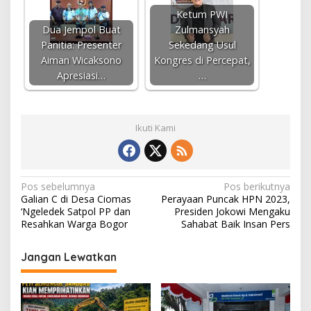
Ketum PWI
Dua Jempol Buat
Zulmansyah
Panitia: Presenter
Sekedang Usul
Aiman Wicaksono
Kongres di Percepat,
Apresiasi…
…
Ikuti Kami
N
Pos sebelumnya
Pos berikutnya
Galian C di Desa Ciomas
Perayaan Puncak HPN 2023,
a
‘Ngeledek Satpol PP dan
Presiden Jokowi Mengaku
v
Resahkan Warga Bogor
Sahabat Baik Insan Pers
i
Jangan Lewatkan
g
a
s