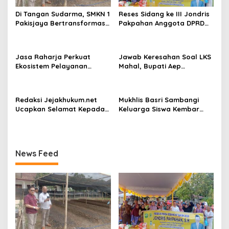
s
Di Tangan Sudarma, SMKN 1
Reses Sidang ke III Jondris
Pakisjaya Bertransformasi
Pakpahan Anggota DPRD
Menjadi Sekolah yang Lebih
Siak Fraksi Golkar, Warga
Modern, Produktif, dan
Keluhkan Lampu Jalan
Berdaya Saing
Jasa Raharja Perkuat
Jawab Keresahan Soal LKS
Ekosistem Pelayanan
Mahal, Bupati Aep
melalui Sinergi dengan
Gratiskan Modul Siswa SD-
Pemprov dan Polda Jambi
SMP di Karawang
Redaksi Jejakhukum.net
Mukhlis Basri Sambangi
Ucapkan Selamat Kepada
Keluarga Siswa Kembar
Bapak Dr.Darman S.H.
Asal Krui yang Lolos UI, Beri
Simanjuntak, S.H., M.H ,
Dukungan di Perantauan
atas Jabatan Barunya
Sebagai Kepala ATR BPN
News Feed
Jakarta Selatan