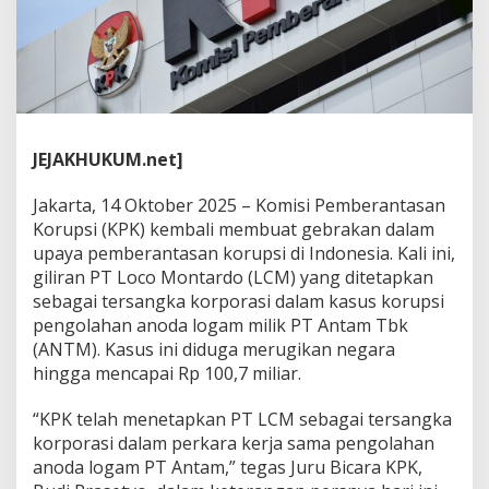
o
n
t
a
r
d
o
T
JEJAKHUKUM.net]
e
r
Jakarta, 14 Oktober 2025 – Komisi Pemberantasan
s
a
Korupsi (KPK) kembali membuat gebrakan dalam
n
upaya pemberantasan korupsi di Indonesia. Kali ini,
g
giliran PT Loco Montardo (LCM) yang ditetapkan
k
sebagai tersangka korporasi dalam kasus korupsi
a
K
pengolahan anoda logam milik PT Antam Tbk
o
(ANTM). Kasus ini diduga merugikan negara
r
hingga mencapai Rp 100,7 miliar.
u
p
“KPK telah menetapkan PT LCM sebagai tersangka
s
i
korporasi dalam perkara kerja sama pengolahan
A
anoda logam PT Antam,” tegas Juru Bicara KPK,
n