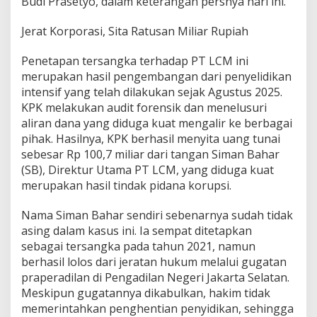
Budi Prasetyo, dalam keterangan persnya hari ini.
o
d
Jerat Korporasi, Sita Ratusan Miliar Rupiah
a
L
o
Penetapan tersangka terhadap PT LCM ini
g
merupakan hasil pengembangan dari penyelidikan
a
intensif yang telah dilakukan sejak Agustus 2025.
m
KPK melakukan audit forensik dan menelusuri
A
n
aliran dana yang diduga kuat mengalir ke berbagai
t
pihak. Hasilnya, KPK berhasil menyita uang tunai
a
sebesar Rp 100,7 miliar dari tangan Siman Bahar
m
(SB), Direktur Utama PT LCM, yang diduga kuat
,
merupakan hasil tindak pidana korupsi.
K
e
r
Nama Siman Bahar sendiri sebenarnya sudah tidak
u
asing dalam kasus ini. Ia sempat ditetapkan
g
sebagai tersangka pada tahun 2021, namun
i
berhasil lolos dari jeratan hukum melalui gugatan
a
n
praperadilan di Pengadilan Negeri Jakarta Selatan.
N
Meskipun gugatannya dikabulkan, hakim tidak
e
memerintahkan penghentian penyidikan, sehingga
g