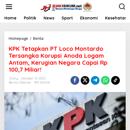
L
e
w
a
Home
Politik
News
Sport
Ekonomi
Kesehatan
t
i
k
Homepage
/
Berita
K
e
P
k
KPK Tetapkan PT Loco Montardo
K
o
T
n
Tersangka Korupsi Anoda Logam
e
t
Antam, Kerugian Negara Capai Rp
t
e
100,7 Miliar!
a
n
p
Jhony
Oktober 14, 2025
k
Berita
,
Daerah
935 Dilihat
a
n
P
T
L
o
c
o
M