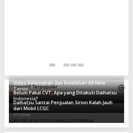
K
B
H
Di 
Video Kelemahan dan Kelebihan All New
Otomotif Terpopuler
Terios
Belum Pakai CVT, Apa yang Ditakuti Daihatsu
1044 Dilihat
Indonesia?
Daihatsu Santai Penjualan Sirion Kalah Jauh
605 Dilihat
dari Mobil LCGC
577 Dilihat