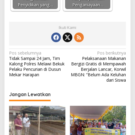
Penyidikan yang…
Penganiayaan…
Ikuti Kami
N
Pos sebelumnya
Pos berikutnya
Tidak Sampai 24 Jam, Tim
Pelaksanaan Makanan
a
Kalong Polres Melawi Bekuk
Bergizi Gratis di Mempawah
v
Pelaku Pencurian di Dusun
Berjalan Lancar, Korwil
Mekar Harapan
MBGN: “Belum Ada Keluhan
i
dari Siswa
g
Jangan Lewatkan
a
s
i
p
o