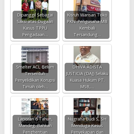
Dipanggil Sebagai
Kisruh Warisan Toko
Saksi atas Dugaan
PKN: Pengusaha MB
Kasus TPPU
Kembali
Pengadaan…
Tersandung…
Smelter ACL Belum
DHIVA ADISTA
Tersentuh
JUSTICIA (DAJ) Selaku
Penyelidikan Korupsi
Kuasa Hukum PT.
Timah oleh…
MSB,…
Laporan 6 Tahun,
Nugraha Budi S, SH
Mandeg. Bahkan
Menduga Kasus
Penghentian
Penyekapan dan