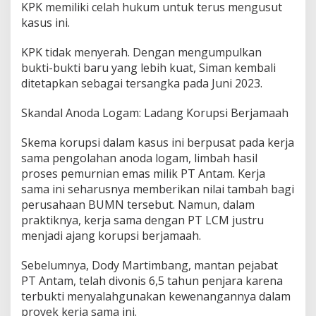
KPK memiliki celah hukum untuk terus mengusut
a
r
kasus ini.
a
C
KPK tidak menyerah. Dengan mengumpulkan
a
bukti-bukti baru yang lebih kuat, Siman kembali
p
ditetapkan sebagai tersangka pada Juni 2023.
a
i
R
Skandal Anoda Logam: Ladang Korupsi Berjamaah
p
1
Skema korupsi dalam kasus ini berpusat pada kerja
0
sama pengolahan anoda logam, limbah hasil
0
proses pemurnian emas milik PT Antam. Kerja
,
7
sama ini seharusnya memberikan nilai tambah bagi
M
perusahaan BUMN tersebut. Namun, dalam
i
praktiknya, kerja sama dengan PT LCM justru
l
menjadi ajang korupsi berjamaah.
i
a
r
Sebelumnya, Dody Martimbang, mantan pejabat
!
PT Antam, telah divonis 6,5 tahun penjara karena
terbukti menyalahgunakan kewenangannya dalam
proyek kerja sama ini.