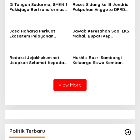
Di Tangan Sudarma, SMKN 1
Reses Sidang ke III Jondris
Pakisjaya Bertransformasi
Pakpahan Anggota DPRD
Menjadi Sekolah yang Lebih
Siak Fraksi Golkar, Warga
Modern, Produktif, dan
Keluhkan Lampu Jalan
Berdaya Saing
Jasa Raharja Perkuat
Jawab Keresahan Soal LKS
Ekosistem Pelayanan
Mahal, Bupati Aep
melalui Sinergi dengan
Gratiskan Modul Siswa SD-
Pemprov dan Polda Jambi
SMP di Karawang
Redaksi Jejakhukum.net
Mukhlis Basri Sambangi
Ucapkan Selamat Kepada
Keluarga Siswa Kembar
Bapak Dr.Darman S.H.
Asal Krui yang Lolos UI, Beri
Simanjuntak, S.H., M.H ,
Dukungan di Perantauan
atas Jabatan Barunya
Sebagai Kepala ATR BPN
View More
Jakarta Selatan
KADER DEMOKRAT ANCAM MUNDUR KARENA
KEKECEWAAN
Di Politik
|
Agustus 25, 2024
Politik Terbaru