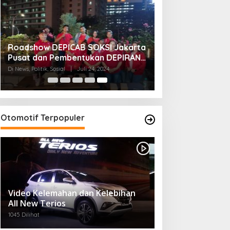
Roadshow DEPICAB SOKSI Jakarta
Pusat dan Pembentukan DEPIRAN
Telah Rampung
Di News, Politik, Sosial
|
Juli 24, 2024
Otomotif Terpopuler
Video Kelemahan dan Kelebihan
All New Terios
1045 Dilihat