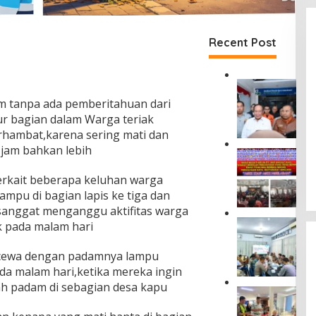
Recent Post
D
i
 tanpa ada pemberitahuan dari
r
ur bagian dalam Warga teriak
u
rhambat,karena sering mati dan
t
 jam bahkan lebih
J
M
a
a
s
terkait beberapa keluhan warga
s
a
y
mpu di bagian lapis ke tiga dan
R
a
 sanggat menganggu aktifitas warga
a
r
P
k pada malam hari
h
a
e
a
k
r
r
cewa dengan padamnya lampu
a
k
j
t
da malam hari,ketika mereka ingin
u
a
D
ah padam di sebagian desa kapu
a
D
J
u
t
a
a
s
P
m