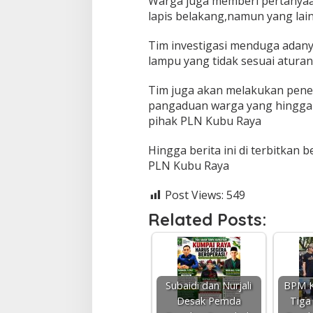
Warga juga memberi pertanyaa
N
lapis belakang,namun yang lai
Tim investigasi menduga adan
lampu yang tidak sesuai aturan
Tim juga akan melakukan penelu
pangaduan warga yang hingga s
pihak PLN Kubu Raya
Hingga berita ini di terbitkan b
PLN Kubu Raya
Post Views:
549
Related Posts:
Subaidi dan Nurjali
BPM K
Desak Pemda
Tiga