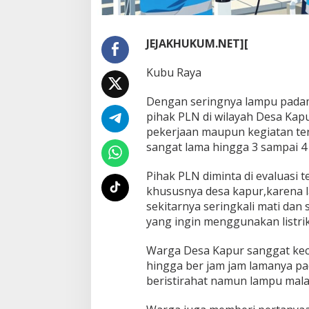
u
r
T
JEJAKHUKUM.NET][
e
r
i
Kubu Raya
a
k
Dengan seringnya lampu padam
M
pihak PLN di wilayah Desa Kap
i
pekerjaan maupun kegiatan te
n
t
sangat lama hingga 3 sampai 4
a
P
Pihak PLN diminta di evaluasi 
e
khususnya desa kapur,karena la
n
sekitarnya seringkali mati dan
j
e
yang ingin menggunakan listri
l
a
Warga Desa Kapur sanggat ke
s
hingga ber jam jam lamanya pa
a
beristirahat namun lampu mal
n
P
L