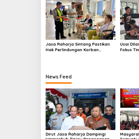
Jasa Raharja Sintang Pastikan
Usai Dila
Hak Perlindungan Korban
Fokus Tin
Kecelakaan Lalu Lintas Terpenuhi
Menemba
News Feed
Dirut Jasa Raharja Dampingi
Masyarak
Wamenhub Tinjau Penanganan
Semunti 