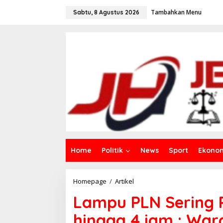
L
Tambahkan Menu
e
Sabtu, 8 Agustus 2026
w
a
t
i
k
e
k
o
n
t
e
n
Home
Politik
News
Sport
Ekono
Homepage
/
Artikel
L
a
Lampu PLN Sering
m
p
hingga 4 jam : War
u