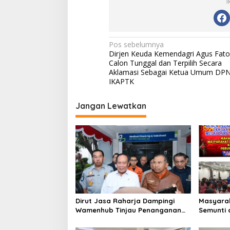
I
N
Pos sebelumnya
Dirjen Keuda Kemendagri Agus Fato
a
Calon Tunggal dan Terpilih Secara
v
Aklamasi Sebagai Ketua Umum DPN
IKAPTK
i
g
Jangan Lewatkan
a
s
i
p
o
s
Dirut Jasa Raharja Dampingi
Masyarak
Wamenhub Tinjau Penanganan
Semunti 
Korban KM Mutiara Sentosa II di
Tuntut P
RS PHC Surabaya