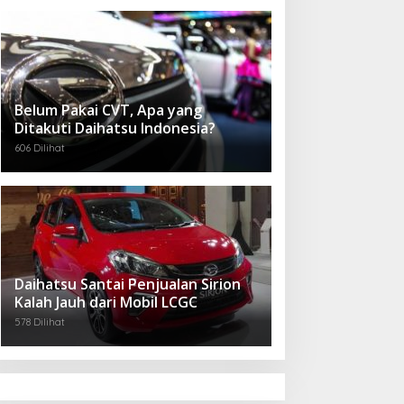
Belum Pakai CVT, Apa yang
Ditakuti Daihatsu Indonesia?
606 Dilihat
Daihatsu Santai Penjualan Sirion
Kalah Jauh dari Mobil LCGC
578 Dilihat