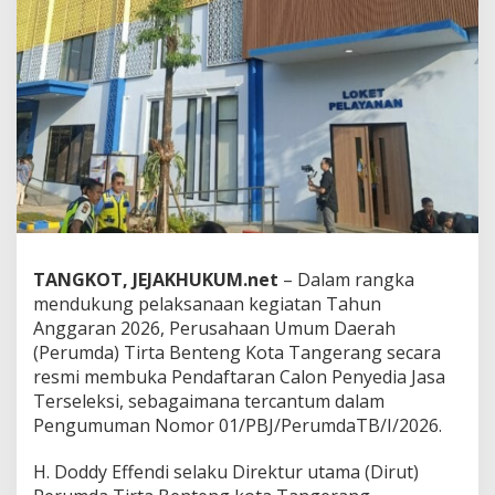
g
B
u
k
a
P
e
n
d
a
f
t
a
r
TANGKOT,
JEJAKHUKUM.net
– Dalam rangka
a
mendukung pelaksanaan kegiatan Tahun
n
Anggaran 2026, Perusahaan Umum Daerah
C
a
(Perumda) Tirta Benteng Kota Tangerang secara
l
resmi membuka Pendaftaran Calon Penyedia Jasa
o
Terseleksi, sebagaimana tercantum dalam
n
Pengumuman Nomor 01/PBJ/PerumdaTB/I/2026.
P
e
n
H. Doddy Effendi selaku Direktur utama (Dirut)
y