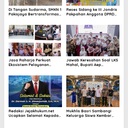
Di Tangan Sudarma, SMKN 1
Reses Sidang ke III Jondris
Pakisjaya Bertransformasi
Pakpahan Anggota DPRD
Menjadi Sekolah yang Lebih
Siak Fraksi Golkar, Warga
Modern, Produktif, dan
Keluhkan Lampu Jalan
Berdaya Saing
Jasa Raharja Perkuat
Jawab Keresahan Soal LKS
Ekosistem Pelayanan
Mahal, Bupati Aep
melalui Sinergi dengan
Gratiskan Modul Siswa SD-
Pemprov dan Polda Jambi
SMP di Karawang
Redaksi Jejakhukum.net
Mukhlis Basri Sambangi
Ucapkan Selamat Kepada
Keluarga Siswa Kembar
Bapak Dr.Darman S.H.
Asal Krui yang Lolos UI, Beri
Simanjuntak, S.H., M.H ,
Dukungan di Perantauan