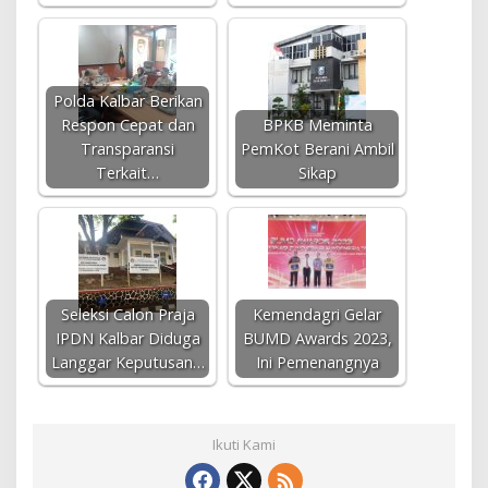
Polda Kalbar Berikan
Respon Cepat dan
BPKB Meminta
Transparansi
PemKot Berani Ambil
Terkait…
Sikap
Seleksi Calon Praja
Kemendagri Gelar
IPDN Kalbar Diduga
BUMD Awards 2023,
Langgar Keputusan…
Ini Pemenangnya
Ikuti Kami