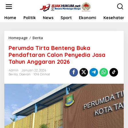
L
e
w
a
Home
Politik
News
Sport
Ekonomi
Kesehatan
t
i
k
Homepage
/
Berita
P
e
e
k
Perumda Tirta Benteng Buka
r
o
u
n
Pendaftaran Calon Penyedia Jasa
m
t
Tahun Anggaran 2026
d
e
a
n
Admin
Januari 22, 2026
T
Berita
,
Daerah
1016 Dilihat
i
r
t
a
B
e
n
t
e
n