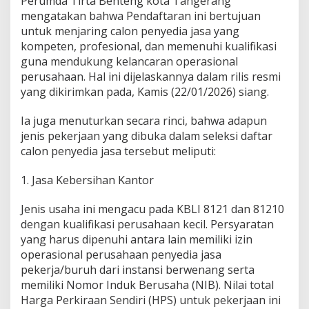
Perumda Tirta Benteng kota Tangerang
e
mengatakan bahwa Pendaftaran ini bertujuan
d
untuk menjaring calon penyedia jasa yang
i
a
kompeten, profesional, dan memenuhi kualifikasi
J
guna mendukung kelancaran operasional
a
perusahaan. Hal ini dijelaskannya dalam rilis resmi
s
yang dikirimkan pada, Kamis (22/01/2026) siang.
a
T
a
Ia juga menuturkan secara rinci, bahwa adapun
h
jenis pekerjaan yang dibuka dalam seleksi daftar
u
calon penyedia jasa tersebut meliputi:
n
A
1. Jasa Kebersihan Kantor
n
g
g
Jenis usaha ini mengacu pada KBLI 8121 dan 81210
a
dengan kualifikasi perusahaan kecil. Persyaratan
r
yang harus dipenuhi antara lain memiliki izin
a
operasional perusahaan penyedia jasa
n
2
pekerja/buruh dari instansi berwenang serta
0
memiliki Nomor Induk Berusaha (NIB). Nilai total
2
Harga Perkiraan Sendiri (HPS) untuk pekerjaan ini
6