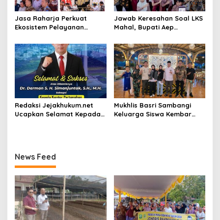
Jasa Raharja Perkuat
Jawab Keresahan Soal LKS
Ekosistem Pelayanan
Mahal, Bupati Aep
melalui Sinergi dengan
Gratiskan Modul Siswa SD-
Pemprov dan Polda Jambi
SMP di Karawang
Redaksi Jejakhukum.net
Mukhlis Basri Sambangi
Ucapkan Selamat Kepada
Keluarga Siswa Kembar
Bapak Dr.Darman S.H.
Asal Krui yang Lolos UI, Beri
Simanjuntak, S.H., M.H ,
Dukungan di Perantauan
atas Jabatan Barunya
Sebagai Kepala ATR BPN
News Feed
Jakarta Selatan