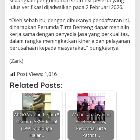
sedangkan pengumuman short list peserta yang
lulus verifikasi dijadwalkan pada 2 Februari 2026.
“Oleh sebab itu, dengan dibukanya pendaftaran ini,
diharapkan Perumda Tirta Benteng dapat menjalin
kerja sama dengan penyedia jasa yang berkualitas,
dalam rangka meningkatkan kinerja dan pelayanan
perusahaan kepada masyarakat,” pungkasnya.
(Zark)
Post Views:
1,016
Related Posts:
AROGAN dan Kejam !!
Wujudkan Layanan
Oknum JAKSA Inisial
Air Berkualitas,
(DWLS) diduga
Perumda Tirta
Hajar…
Patriot…