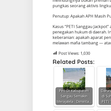
melindunginya bukan preman bi
pungkas seorang aktivis lingk
Penutup: Apakah APH Masih Pu
Kasus “PETI Sanggau Jackpot” 
penegakan hukum di daerah. Ini
keberanian: apakah aparat pe
melawan mafia tambang — atau 
Post Views:
1,030
Related Posts:
Peti Di Kabupaten
Darur
Sangau Semakin
di Su
Merajalela : Diminta…
PETI 