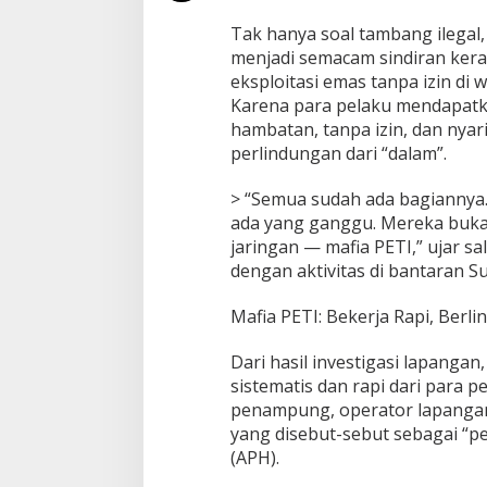
n
d
Tak hanya soal tambang ilegal, 
u
menjadi semacam sindiran kera
n
eksploitasi emas tanpa izin di 
g
Karena para pelaku mendapatk
i
hambatan, tanpa izin, dan nya
O
k
perlindungan dari “dalam”.
n
u
> “Semua sudah ada bagiannya.
m
ada yang ganggu. Mereka buka
A
jaringan — mafia PETI,” ujar s
P
H
dengan aktivitas di bantaran S
Mafia PETI: Bekerja Rapi, Berli
Dari hasil investigasi lapangan
sistematis dan rapi dari para 
penampung, operator lapangan
yang disebut-sebut sebagai “p
(APH).