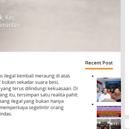
Recent Post
ilegal kembali meraung di atas
D
’ bukan sekadar suara besi,
i
yang terus dilindungi kekuasaan. Di
r
ang itu, tersimpan satu realita pahit:
u
bang ilegal yang bukan hanya
t
J
 memperkaya segelintir orang
M
a
ndas.
a
s
s
a
y
R