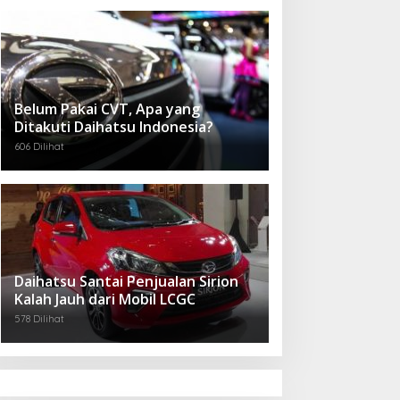
Belum Pakai CVT, Apa yang
Ditakuti Daihatsu Indonesia?
606 Dilihat
Daihatsu Santai Penjualan Sirion
Kalah Jauh dari Mobil LCGC
578 Dilihat