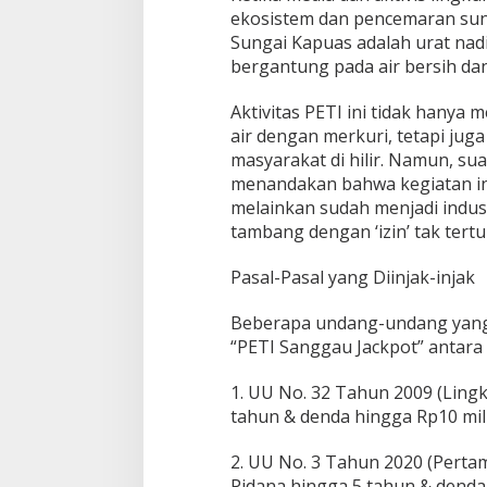
ekosistem dan pencemaran sunga
Sungai Kapuas adalah urat nad
bergantung pada air bersih da
Aktivitas PETI ini tidak hanya
air dengan merkuri, tetapi ju
masyarakat di hilir. Namun, su
menandakan bahwa kegiatan ini
melainkan sudah menjadi indust
tambang dengan ‘izin’ tak tertul
Pasal-Pasal yang Diinjak-injak
Beberapa undang-undang yang 
“PETI Sanggau Jackpot” antara l
1. UU No. 32 Tahun 2009 (Lingk
tahun & denda hingga Rp10 mili
2. UU No. 3 Tahun 2020 (Perta
Pidana hingga 5 tahun & denda 