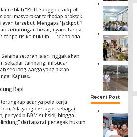
a
a
r
P
kini istilah “PETI Sanggau Jackpot”
h
a
e
a
s dari masyarakat terhadap praktek
k
r
r
wilayah tersebut. Mengapa “jackpot”?
a
k
j
t
an keuntungan besar, nyaris tanpa
u
a
D
ris tanpa risiko hukum — sebab ada
a
D
J
u
t
a
a
s
P
m
s
u
e
p
a
 Selama setoran jalan, nggak akan
n
n
i
R
T
n sekadar tambang, ini sudah
c
n
a
a
D
alah seorang warga yang akrab
e
g
h
n
i
g
i
ungai Kapuas.
a
j
T
a
W
r
u
a
h
a
j
ndung Rapi
n
n
a
m
a
g
g
n
Recent Post
e
S
S
, terungkap adanya pola kerja
a
K
n
i
e
n
e
pelaku. Ada yang bertugas sebagai
h
n
m
S
c
u
, penyedia BBM subsidi, hingga
t
D
u
u
e
b
a
elindung” dari aparat penegak hukum
i
n
d
l
T
n
r
t
a
a
i
g
u
i
r
k
n