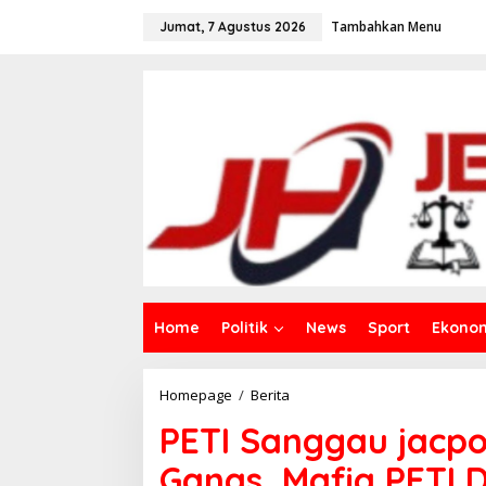
L
Tambahkan Menu
e
Jumat, 7 Agustus 2026
w
a
t
i
k
e
k
o
n
t
e
n
Home
Politik
News
Sport
Ekono
Homepage
/
Berita
P
E
PETI Sanggau jacpo
T
I
Ganas, Mafia PETI 
S