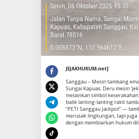
l
M
a
k
i
n
G
a
n
a
s
,
JEJAKHUKUM.net]
M
a
f
Sanggau – Mesin tambang emas 
i
Sungai Kapuas. Deru mesin ‘jek
a
melainkan simbol keserakahan 
P
balik lanting-lanting rakit tamb
E
“PETI Sanggau Jackpot” — tam
T
I
merusak lingkungan, tapi juga
D
dengan membiarkan hukum dili
i
l
i