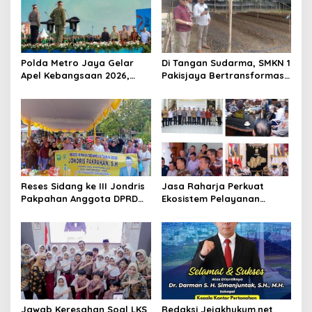
Polda Metro Jaya Gelar
Di Tangan Sudarma, SMKN 1
Apel Kebangsaan 2026,
Pakisjaya Bertransformasi
Sambut HUT RI Ke-81 Tahun
Menjadi Sekolah yang Lebih
Modern, Produktif, dan
Berdaya Saing
Reses Sidang ke III Jondris
Jasa Raharja Perkuat
Pakpahan Anggota DPRD
Ekosistem Pelayanan
Siak Fraksi Golkar, Warga
melalui Sinergi dengan
Keluhkan Lampu Jalan
Pemprov dan Polda Jambi
Jawab Keresahan Soal LKS
Redaksi Jejakhukum.net