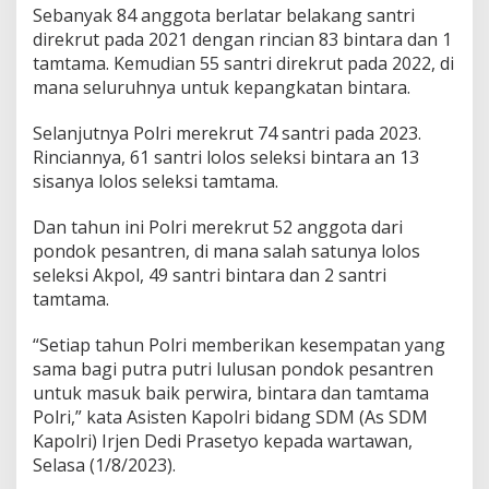
a
Sebanyak 84 anggota berlatar belakang santri
2
direkrut pada 2021 dengan rincian 83 bintara dan 1
0
tamtama. Kemudian 55 santri direkrut pada 2022, di
2
mana seluruhnya untuk kepangkatan bintara.
1
-
2
Selanjutnya Polri merekrut 74 santri pada 2023.
0
Rinciannya, 61 santri lolos seleksi bintara an 13
2
sisanya lolos seleksi tamtama.
4
Dan tahun ini Polri merekrut 52 anggota dari
pondok pesantren, di mana salah satunya lolos
seleksi Akpol, 49 santri bintara dan 2 santri
tamtama.
“Setiap tahun Polri memberikan kesempatan yang
sama bagi putra putri lulusan pondok pesantren
untuk masuk baik perwira, bintara dan tamtama
Polri,” kata Asisten Kapolri bidang SDM (As SDM
Kapolri) Irjen Dedi Prasetyo kepada wartawan,
Selasa (1/8/2023).