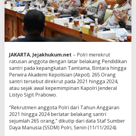
o
t
a
L
a
t
a
r
B
e
JAKARTA
,
Jejakhukum.net
– Polri merekrut
l
ratusan anggota dengan latar belakang Pendidikan
a
santri pada kepangkatan Tamtama, Bintara hingga
k
a
Perwira Akademi Kepolisian (Akpol). 265 Orang
n
santri tersebut direkrut pada 2021 hingga 2024,
g
atau sejak awal kepemimpinan Kapolri Jenderal
S
Listyo Sigit Prabowo.
a
n
t
“Rekrutmen anggota Polri dari Tahun Anggaran
r
2021 hingga 2024 berlatar belakang santri
i
sejumlah 265 orang,” dikutip dari data Staf Sumber
p
Daya Manusia (SSDM) Polri, Senin (11/11/2024).
a
d