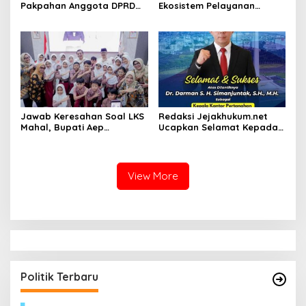
Pakpahan Anggota DPRD
Ekosistem Pelayanan
Siak Fraksi Golkar, Warga
melalui Sinergi dengan
Keluhkan Lampu Jalan
Pemprov dan Polda Jambi
Jawab Keresahan Soal LKS
Redaksi Jejakhukum.net
Mahal, Bupati Aep
Ucapkan Selamat Kepada
Gratiskan Modul Siswa SD-
Bapak Dr.Darman S.H.
SMP di Karawang
Simanjuntak, S.H., M.H ,
atas Jabatan Barunya
Sebagai Kepala ATR BPN
View More
Jakarta Selatan
Politik Terbaru