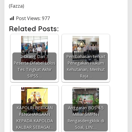
(Fazza)
Post Views:
977
Related Posts:
2 Orang Dari 3
Pembahasan terkait
Peserta Difabel Lolos
Penegakan Hukum
Tes Tingkat Akhir
Kehutanan, Menhut
SIPSS…
Raja…
KAPOLRI BERIKAN
Anggaran BOS 4.5
PENGHARGAAN
Milliar SMPN I
KEPADA KAPOLDA
Rengasdengklok di
KALBAR SEBAGAI…
Soal, LIN:…