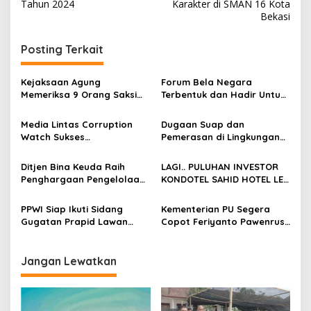
i
Tahun 2024
Karakter di SMAN 16 Kota
Bekasi
g
a
Posting Terkait
s
i
Kejaksaan Agung
Forum Bela Negara
p
Memeriksa 9 Orang Saksi
Terbentuk dan Hadir Untuk
Terkait Perkara Minyak
Indonesia
o
Mentah PT Pertamina
Media Lintas Corruption
Dugaan Suap dan
s
Watch Sukses
Pemerasan di Lingkungan
Selenggarakan Seminar
Imigrasi Beredar di Sosial
dan Dialog Interaktif :
Media Tapi tidak ada
Ditjen Bina Keuda Raih
LAGI.. PULUHAN INVESTOR
“Generasi Muda Indonesia
Tindakan Tegas dari
Penghargaan Pengelolaan
KONDOTEL SAHID HOTEL LE
Emas Sehat dan
Penegak Hukum
Keuangan dan Anggaran
EMINENCE GELAR AKSI
Berprestasi Tanpa
DAMAI, TUNTUT
PPWI Siap Ikuti Sidang
Kementerian PU Segera
Narkoba”
PEMBAYARAN PROFIT
Gugatan Prapid Lawan
Copot Feriyanto Pawenrusi
SHARING!!
Kapolri, Ketum PPWI Minta
Kepala BBWS Sumatera VIII
Kapolri Hadir di
Palembang, Diduga Banyak
Persidangan
Proyek Fiktif pada BBWS
Jangan Lewatkan
Sumatera VIII