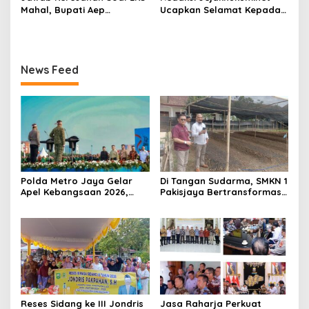
Mahal, Bupati Aep
Ucapkan Selamat Kepada
Gratiskan Modul Siswa SD-
Bapak Dr.Darman S.H.
SMP di Karawang
Simanjuntak, S.H., M.H ,
atas Jabatan Barunya
Sebagai Kepala ATR BPN
News Feed
Jakarta Selatan
Polda Metro Jaya Gelar
Di Tangan Sudarma, SMKN 1
Apel Kebangsaan 2026,
Pakisjaya Bertransformasi
Sambut HUT RI Ke-81 Tahun
Menjadi Sekolah yang Lebih
Modern, Produktif, dan
Berdaya Saing
Reses Sidang ke III Jondris
Jasa Raharja Perkuat