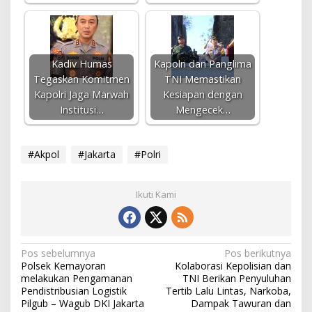
Kadiv Humas
Kapolri dan Panglima
Tegaskan Komitmen
TNI Memastikan
Kapolri Jaga Marwah
Kesiapan dengan
Institusi…
Mengecek…
#Akpol
#Jakarta
#Polri
Ikuti Kami
N
Pos sebelumnya
Pos berikutnya
Polsek Kemayoran
Kolaborasi Kepolisian dan
a
melakukan Pengamanan
TNI Berikan Penyuluhan
v
Pendistribusian Logistik
Tertib Lalu Lintas, Narkoba,
Pilgub – Wagub DKI Jakarta
Dampak Tawuran dan