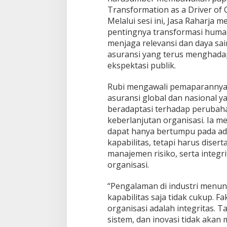
n
Transformation as a Driver of 
g
Melalui sesi ini, Jasa Raharja
P
pentingnya transformasi human
e
r
menjaga relevansi dan daya sai
u
asuransi yang terus menghadap
s
ekspektasi publik.
a
h
Rubi mengawali pemaparannya 
a
a
asuransi global dan nasional
n
beradaptasi terhadap perubah
d
keberlanjutan organisasi. Ia 
i
dapat hanya bertumpu pada ad
A
kapabilitas, tetapi harus diser
c
a
manajemen risiko, serta integ
r
organisasi.
a
H
“Pengalaman di industri menu
R
kapabilitas saja tidak cukup. F
N
e
organisasi adalah integritas. Ta
t
sistem, dan inovasi tidak aka
w