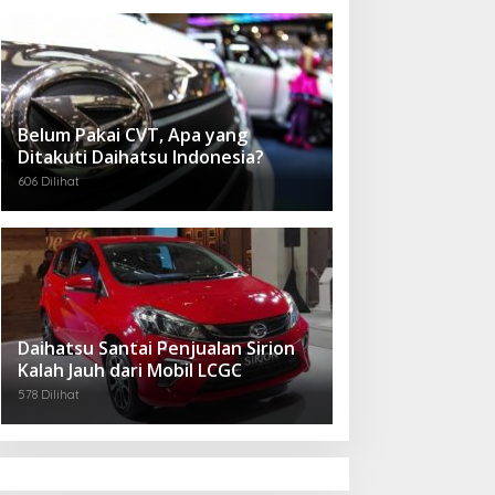
Belum Pakai CVT, Apa yang
Ditakuti Daihatsu Indonesia?
606 Dilihat
Daihatsu Santai Penjualan Sirion
Kalah Jauh dari Mobil LCGC
578 Dilihat