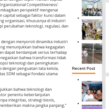
a
e
a
Organizational Competitiveness’.
k
r
r
a
 membagikan perspektif mengenai
k
j
t
 capital sebagai faktor kunci dalam
u
a
D
a
ng organisasi, khususnya di industri
D
J
u
t
a
i perubahan teknologi, regulasi, dan
a
s
P
m
s
u
e
p
a
n
n
i
R
T
dengan menyoroti dinamika industri
c
n
a
a
D
e
 yang menunjukkan bahwa kegagalan
g
h
n
i
g
i
an dapat berdampak serius terhadap
a
j
T
a
W
r
menegaskan bahwa transformasi tidak
u
a
h
a
j
n
opsi teknologi dan peningkatan
n
a
m
a
g
g
tai dengan penguatan tata kelola,
n
Recent Post
e
S
S
a
K
n
ritas SDM sebagai fondasi utama
i
e
n
e
h
n
m
S
c
u
t
D
u
u
e
b
a
i
n
njukkan bahwa teknologi dan
d
l
T
n
r
t
a
aktor penentu keberlanjutan
a
i
g
u
i
r
k
n
npa integritas, strategi bisnis,
P
t
d
m
a
j
n memberikan makna jangka panjang,”
a
J
a
a
M
a
a