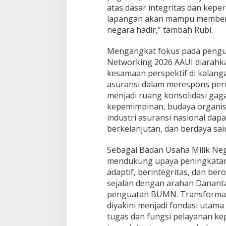
atas dasar integritas dan kepe
lapangan akan mampu memberi
negara hadir,” tambah Rubi.
Mengangkat fokus pada pengua
Networking 2026 AAUI diarah
kesamaan perspektif di kalanga
asuransi dalam merespons peru
menjadi ruang konsolidasi gag
kepemimpinan, budaya organisa
industri asuransi nasional dap
berkelanjutan, dan berdaya sai
Sebagai Badan Usaha Milik Neg
mendukung upaya peningkatan 
adaptif, berintegritas, dan ber
sejalan dengan arahan Dananta
penguatan BUMN. Transformasi
diyakini menjadi fondasi utam
tugas dan fungsi pelayanan ke