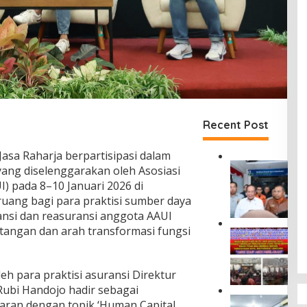
Recent Post
Jasa Raharja berpartisipasi dalam
D
ang diselenggarakan oleh Asosiasi
i
) pada 8–10 Januari 2026 di
r
ruang bagi para praktisi sumber daya
u
nsi dan reasuransi anggota AAUI
t
J
tangan dan arah transformasi fungsi
M
a
a
s
s
a
y
eh para praktisi asuransi Direktur
R
a
ubi Handojo hadir sebagai
a
r
P
h
an dengan topik ‘Human Capital