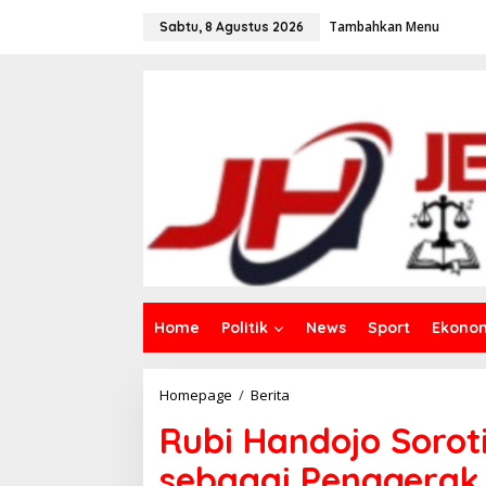
L
Tambahkan Menu
e
Sabtu, 8 Agustus 2026
w
a
t
i
k
e
k
o
n
t
e
n
Home
Politik
News
Sport
Ekono
Homepage
/
Berita
R
u
Rubi Handojo Sorot
b
i
sebagai Penggerak
H