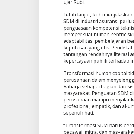
ujar Rubi.
o
r
Lebih lanjut, Rubi menjelask
k
i
SDM di industri asuransi perlu
n
penguasaan kompetensi teknis d
g
memperkuat human-centric skill
2
adaptabilitas, pembelajaran be
0
2
keputusan yang etis. Pendekata
6
tantangan rendahnya literasi
kepercayaan publik terhadap in
Transformasi human capital ti
perusahaan dalam menyelengga
Raharja sebagai bagian dari si
masyarakat. Penguatan SDM di
perusahaan mampu menjalankan
profesional, empatik, dan akunt
sepenuh hati.
“Transformasi SDM harus ber
pegawai, mitra, dan masyarakat