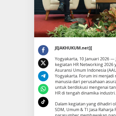
D
M
s
e
b
a
g
a
i
P
JEJAKHUKUM.net][
e
n
g
Yogyakarta, 10 Januari 2026 — 
g
kegiatan HR Networking 2026 y
e
Asuransi Umum Indonesia (AAUI
r
Yogyakarta. Forum ini menjadi 
a
manusia dari perusahaan asura
k
D
untuk berdiskusi mengenai tan
a
HR di tengah dinamika industri.
y
a
Dalam kegiatan yang dihadiri ol
S
SDM, Umum & TI Jasa Raharja R
a
i
narasumber membawakan papar