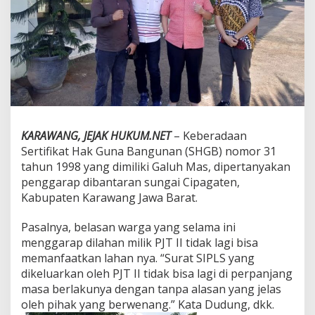
h
d
i
K
a
r
a
w
a
n
g
KARAWANG, JEJAK HUKUM.NET
– Keberadaan
Sertifikat Hak Guna Bangunan (SHGB) nomor 31
tahun 1998 yang dimiliki Galuh Mas, dipertanyakan
penggarap dibantaran sungai Cipagaten,
Kabupaten Karawang Jawa Barat.
Pasalnya, belasan warga yang selama ini
menggarap dilahan milik PJT II tidak lagi bisa
memanfaatkan lahan nya. “Surat SIPLS yang
dikeluarkan oleh PJT II tidak bisa lagi di perpanjang
masa berlakunya dengan tanpa alasan yang jelas
oleh pihak yang berwenang.” Kata Dudung, dkk.