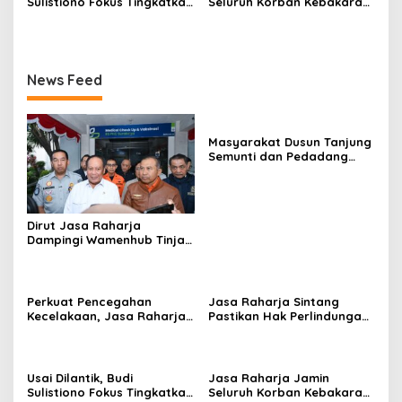
Sulistiono Fokus Tingkatkan
Seluruh Korban Kebakaran
Prestasi Atlet Menembak
KM Mutiara Sentosa II di
Pontianak
Perairan Sumenep
News Feed
Masyarakat Dusun Tanjung
Semunti dan Pedadang
Hulu: Tuntut Pemutusan
Kontrak PT. Satya Nusa
Dirut Jasa Raharja
Dampingi Wamenhub Tinjau
Penanganan Korban KM
Mutiara Sentosa II di RS
PHC Surabaya
Perkuat Pencegahan
Jasa Raharja Sintang
Kecelakaan, Jasa Raharja
Pastikan Hak Perlindungan
Kalbar Hadiri Evaluasi
Korban Kecelakaan Lalu
Fasilitas Keselamatan
Lintas Terpenuhi
Jalan di Pontianak
Usai Dilantik, Budi
Jasa Raharja Jamin
Sulistiono Fokus Tingkatkan
Seluruh Korban Kebakaran