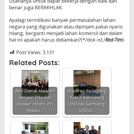
Usahanya untuk dapat bekerja dengan baik dan
benar juga BERAKHLAK.
Apalagi terindikasi banyak permasalahan lahan
negara yang digunakan atau dipinjam pakai nyaris
hilang, berganti menjadi lahan komersil dan dalam
hal ini apakah harus didiamkan?(*/dok-ist./
Red-Tim
)
Post Views:
3,131
Related Posts:
Aksi Damai Alwanmi
Koperasi Pedagang
dengan Pita dan
Kaki 5 Kalimalang
Masker Hitam, PN
UNiSMA Sambangi
Bekasi…
SEKDA…