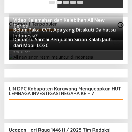
Video Kelemahan dan Kelebihan All New
Otomotif Terpopuler
Terios
Belum Pakai CVT, Apa yang Ditakuti Daihatsu
1045 Dilihat
Indonesia?
Daihatsu Santai Penjualan Sirion Kalah Jauh
606 Dilihat
dari Mobil LCGC
578 Dilihat
LIN DPC Kabupaten Karawang Mengucapkan HUT
LEMBAGA INVESTIGASI NEGARA KE – 7
Ucapan Hari Raya 1446 H / 2025 Tim Redaksi