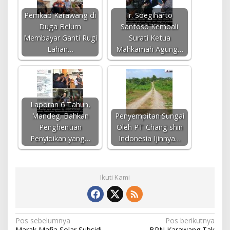
Pemkab Karawang di
Ir. Soegiharto
Duga Belum
Santoso Kembali
Membayar Ganti Rugi
Surati Ketua
Lahan…
Mahkamah Agung…
Laporan 6 Tahun,
Mandeg. Bahkan
Penyempitan Sungai
Penghentian
Oleh PT Chang shin
Penyidikan yang…
Indonesia Ijinnya…
Ikuti Kami
N
Pos sebelumnya
Pos berikutnya
Marak Mafia Solar Subsidi,
BPN Karawang Tak