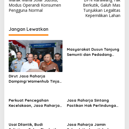
a
Modus Operandi Konsumen
Berkutik, Galuh Mas
v
Pengguna Normal
Tunjukkan Legalitas
Kepemilikan Lahan
i
g
Jangan Lewatkan
a
s
Masyarakat Dusun Tanjung
i
Semunti dan Pedadang
p
Hulu: Tuntut Pemutusan
Kontrak PT. Satya Nusa
o
s
Dirut Jasa Raharja
Dampingi Wamenhub Tinjau
Penanganan Korban KM
Mutiara Sentosa II di RS
PHC Surabaya
Perkuat Pencegahan
Jasa Raharja Sintang
Kecelakaan, Jasa Raharja
Pastikan Hak Perlindungan
Kalbar Hadiri Evaluasi
Korban Kecelakaan Lalu
Fasilitas Keselamatan
Lintas Terpenuhi
Jalan di Pontianak
Usai Dilantik, Budi
Jasa Raharja Jamin