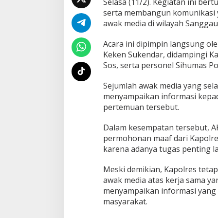
Selasa (11/2). Kegiatan ini be
l
serta membangun komunikasi ya
r
e
awak media di wilayah Sanggau
s
S
Acara ini dipimpin langsung o
a
Keken Sukendar, didampingi Ka
n
Sos, serta personel Sihumas P
g
g
a
Sejumlah awak media yang sela
u
menyampaikan informasi kepad
G
pertemuan tersebut.
e
l
a
Dalam kesempatan tersebut, 
r
permohonan maaf dari Kapolres
T
karena adanya tugas penting la
e
m
Meski demikian, Kapolres teta
u
W
awak media atas kerja sama yan
a
menyampaikan informasi yang 
r
masyarakat.
t
a