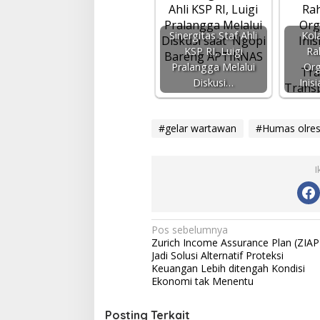
Sinergitas Staf Ahli
Kol
KSP RI, Luigi
Ra
Pralangga Melalui
Org
Diskusi…
Inis
#gelar wartawan
#Humas olres
I
N
Pos sebelumnya
Zurich Income Assurance Plan (ZIAP
a
Jadi Solusi Alternatif Proteksi
v
Keuangan Lebih ditengah Kondisi
Ekonomi tak Menentu
i
g
Posting Terkait