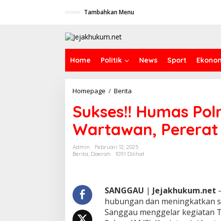
L
Tambahkan Menu
e
w
a
t
i
k
Home
Politik
News
Sport
Ekono
e
k
o
Homepage
/
Berita
S
n
u
t
Sukses!! Humas Pol
k
e
s
n
Wartawan, Pererat 
e
s
!
Admin
Februari 12, 2025
!
Berita
,
Daerah
1051 Dilihat
H
u
m
a
SANGGAU
|
Jejakhukum.net
–
s
hubungan dan meningkatkan si
P
Sanggau menggelar kegiatan 
o