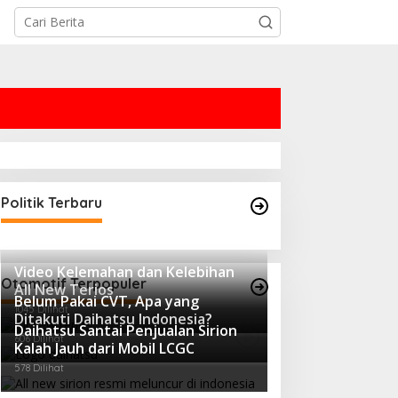
Politik Terbaru
Video Kelemahan dan Kelebihan
Otomotif Terpopuler
All New Terios
Belum Pakai CVT, Apa yang
1045 Dilihat
Ditakuti Daihatsu Indonesia?
Daihatsu Santai Penjualan Sirion
606 Dilihat
Kalah Jauh dari Mobil LCGC
578 Dilihat