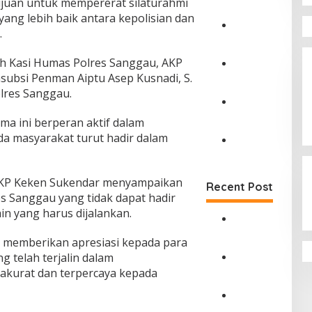
rtujuan untuk mempererat silaturahmi
E
ng lebih baik antara kepolisian dan
T
.
I
D
d
i
i
leh Kasi Humas Polres Sanggau, AKP
r
S
u
M
subsi Penman Aiptu Asep Kusnadi, S.
e
t
a
olres Sanggau.
m
J
s
o
a
y
P
ma ini berperan aktif dalam
n
s
a
e
c
a masyarakat turut hadir dalam
a
r
r
o
R
a
k
J
l
a
k
u
a
S
h
a
a
s
AKP Keken Sukendar menyampaikan
Recent Post
a
a
t
t
a
 Sanggau yang tidak dapat hadir
n
r
D
P
R
g
in yang harus dijalankan.
j
u
e
a
g
a
s
n
h
P
a
D
u
c
a
p memberikan apresiasi kepada para
E
u
a
n
e
r
T
g telah terjalin dalam
K
m
T
g
j
I
D
akurat dan terpercaya kepada
i
p
a
a
a
d
i
a
i
n
h
S
i
r
n
n
j
a
i
S
u
M
M
g