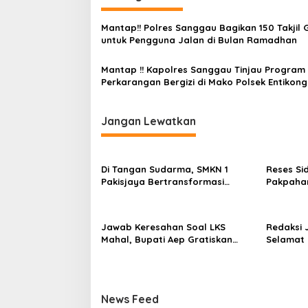
a
s
Mantap!! Polres Sanggau Bagikan 150 Takjil G
untuk Pengguna Jalan di Bulan Ramadhan
i
p
Mantap !! Kapolres Sanggau Tinjau Program
Perkarangan Bergizi di Mako Polsek Entikong
o
s
Jangan Lewatkan
Di Tangan Sudarma, SMKN 1
Reses Sid
Pakisjaya Bertransformasi
Pakpaha
Menjadi Sekolah yang Lebih
Fraksi G
Modern, Produktif, dan Berdaya
Lampu J
Saing
Jawab Keresahan Soal LKS
Redaksi 
Mahal, Bupati Aep Gratiskan
Selamat
Modul Siswa SD-SMP di Karawang
Dr.Darman
M.H , at
Sebagai 
Selatan
News Feed