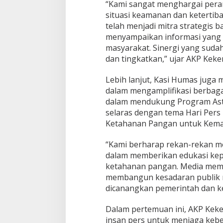
“Kami sangat menghargai pera
w
a
situasi keamanan dan ketertib
n
telah menjadi mitra strategis 
,
menyampaikan informasi yang 
P
masyarakat. Sinergi yang sudah t
e
dan tingkatkan,” ujar AKP Keke
r
e
r
Lebih lanjut, Kasi Humas juga
a
dalam mengamplifikasi berbag
t
dalam mendukung Program Asta
S
selaras dengan tema Hari Pers
i
n
Ketahanan Pangan untuk Kema
e
r
“Kami berharap rekan-rekan me
g
dalam memberikan edukasi kep
i
ketahanan pangan. Media memil
d
e
membangun kesadaran publik
n
dicanangkan pemerintah dan ke
g
a
Dalam pertemuan ini, AKP Kek
n
insan pers untuk menjaga keb
M