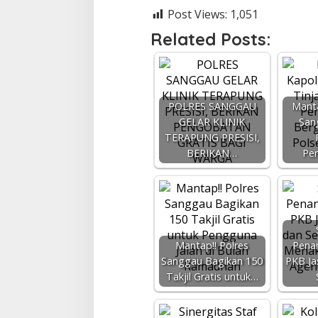
Post Views:
1,051
Related Posts:
POLRES SANGGAU
Manta
GELAR KLINIK
San
TERAPUNG PRESISI,
BERIKAN…
Pe
Mantap!! Polres
Pena
Sanggau Bagikan 150
PKB Ja
Takjil Gratis untuk…