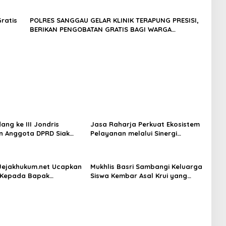
ratis
POLRES SANGGAU GELAR KLINIK TERAPUNG PRESISI,
BERIKAN PENGOBATAN GRATIS BAGI WARGA
TERDAMPAK BANJIR
ang ke III Jondris
Jasa Raharja Perkuat Ekosistem
n Anggota DPRD Siak
Pelayanan melalui Sinergi
olkar, Warga Keluhkan
dengan Pemprov dan Polda
alan
Jambi
Jejakhukum.net Ucapkan
Mukhlis Basri Sambangi Keluarga
 Kepada Bapak
Siswa Kembar Asal Krui yang
 S.H. Simanjuntak, S.H.,
Lolos UI, Beri Dukungan di
as Jabatan Barunya
Perantauan
Kepala ATR BPN Jakarta