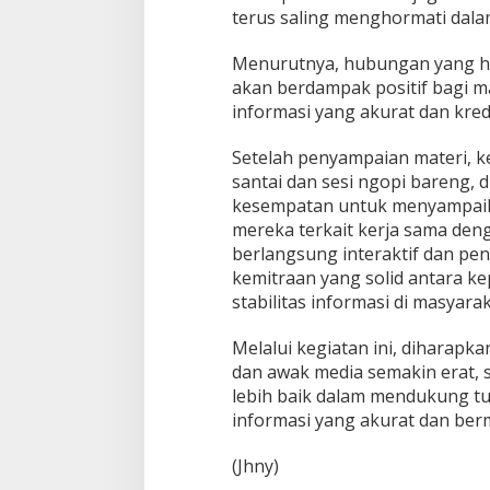
e
terus saling menghormati dal
d
i
Menurutnya, hubungan yang ha
a
akan berdampak positif bagi 
informasi yang akurat dan kred
Setelah penyampaian materi, ke
santai dan sesi ngopi bareng, 
kesempatan untuk menyampai
mereka terkait kerja sama den
berlangsung interaktif dan p
kemitraan yang solid antara k
stabilitas informasi di masyarak
Melalui kegiatan ini, diharap
dan awak media semakin erat, 
lebih baik dalam mendukung tu
informasi yang akurat dan ber
(Jhny)