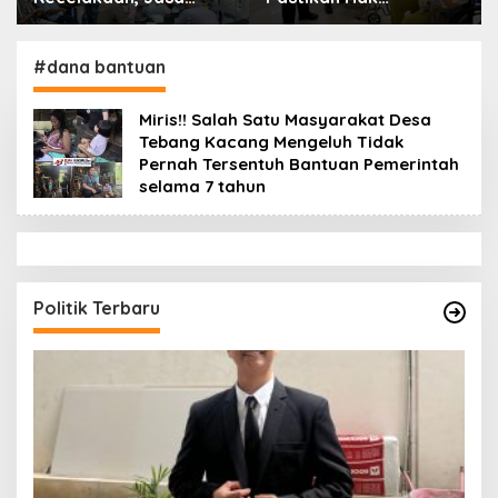
Raharja Kalbar Hadiri
Perlindungan Korban
Evaluasi Fasilitas
Kecelakaan Lalu Lintas
Keselamatan Jalan di
Terpenuhi
#dana bantuan
Pontianak
Miris!! Salah Satu Masyarakat Desa
Tebang Kacang Mengeluh Tidak
Pernah Tersentuh Bantuan Pemerintah
selama 7 tahun
Politik Terbaru
K