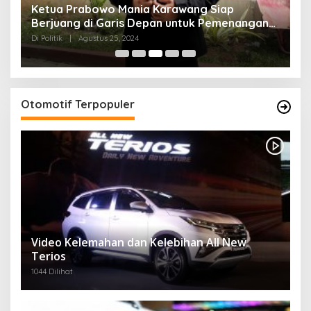
Ketua Prabowo Mania Karawang Siap
M
Berjuang di Garis Depan untuk Pemenangan
T
Di
Haji Aep
Di Politik
|
Agustus 25, 2024
20
Otomotif Terpopuler
Video Kelemahan dan Kelebihan All New
Terios
1044 Dilihat