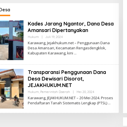
Kontrak PT. Satya Nusa
F
 Surabaya
J
Desa
Kades Jarang Ngantor, Dana Desa
Amansari Dipertanyakan
Hukum
|
Juli 19, 2024
O
L
Karawang, Jejakhukum.net – Penggunaan Dana
E
Desa Amansari, Kecamatan Rengasdengklok,
H
Kabupaten Karawang, kini
A
D
M
I
N
Transparansi Penggunaan Dana
Desa Dewisari Disorot,
JEJAKHUKUM.NET
Hukum
,
Pemerintah Daerah
|
Mei 20, 2024
O
L
Karawang, JEJAKHUKUM.NET – 20 Mei 2024. Proses
E
Pendaftaran Tanah Sistematis Lengkap (PTSL)
H
A
D
M
I
N