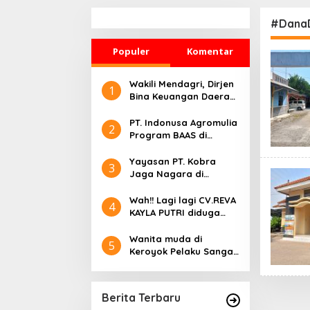
nuhi
Lebih Modern, Produktif,
KM Mutiara Sentosa II di
dan Berdaya Saing
RS PHC
#Dana
Populer
Komentar
Wakili Mendagri, Dirjen
1
Bina Keuangan Daerah
Fatoni Terima
Penghargaan Digital
PT. Indonusa Agromulia
2
Government Award
Program BAAS di
2023
Kecamatan Geragai
Tanjab Timur Jambi
Yayasan PT. Kobra
3
Jaga Nagara di
Laporkan ke Polres
Karawang
Wah!! Lagi lagi CV.REVA
4
KAYLA PUTRI diduga
Mangkrak dan Merah
terkait Coran
Wanita muda di
5
Gg.M.Yunus di Wilayah
Keroyok Pelaku Sangat
Desa Parit Baru
di Takuti dan Belum
ditangkap, Lurah
Bintara Jaya gelar
Berita Terbaru
“Problem Solving”