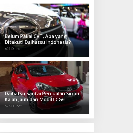
asilitas Keselamatan
Lintas Terpenuhi
alan di Pontianak
Belum Pakai CVT, Apa yang
Ditakuti Daihatsu Indonesia?
605 Dilihat
Daihatsu Santai Penjualan Sirion
Kalah Jauh dari Mobil LCGC
576 Dilihat