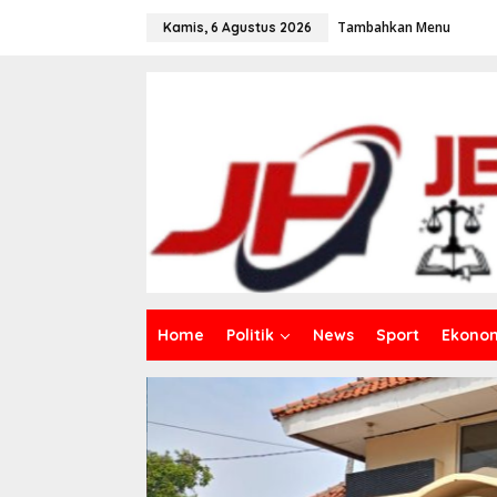
L
Tambahkan Menu
e
Kamis, 6 Agustus 2026
w
a
t
i
k
e
k
o
n
t
e
n
Home
Politik
News
Sport
Ekono