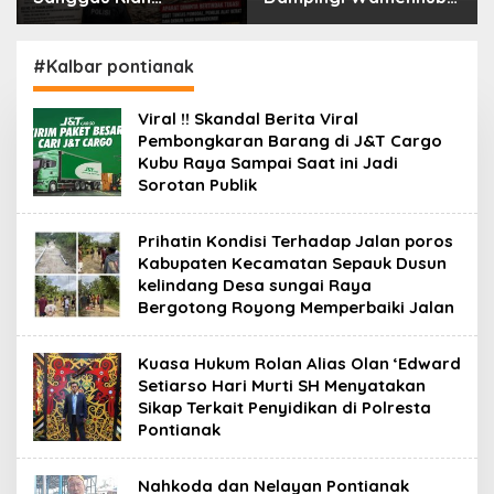
Mengkhawatirkan,
Tinjau Penanganan
GWI Kalbar Desak
Korban KM Mutiara
Penindakan hingga
Sentosa II di RS PHC
#Kalbar pontianak
Tingkat Pusat
Surabaya
Viral !! Skandal Berita Viral
Pembongkaran Barang di J&T Cargo
Kubu Raya Sampai Saat ini Jadi
Sorotan Publik
Prihatin Kondisi Terhadap Jalan poros
Kabupaten Kecamatan Sepauk Dusun
kelindang Desa sungai Raya
Bergotong Royong Memperbaiki Jalan
Kuasa Hukum Rolan Alias Olan ‘Edward
Setiarso Hari Murti SH Menyatakan
Sikap Terkait Penyidikan di Polresta
Pontianak
Nahkoda dan Nelayan Pontianak