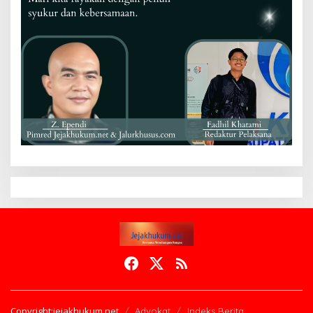
Copyright:jejakhukum.net
Advokat
Indeks Berita