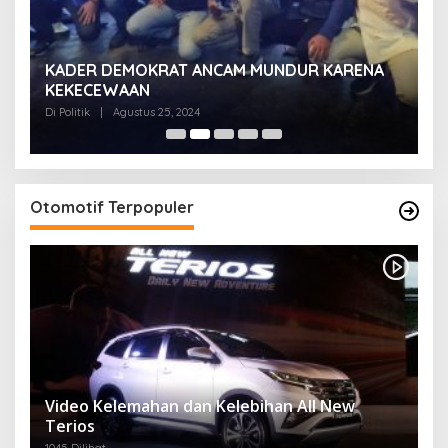
KADER DEMOKRAT ANCAM MUNDUR KARENA
K
KEKECEWAAN
B
H
Di Politik
|
Agustus 25, 2024
Di 
Otomotif Terpopuler
Video Kelemahan dan Kelebihan All New
Terios
1045 Dilihat