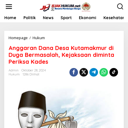
L
e
w
a
Home
Politik
News
Sport
Ekonomi
Kesehatan
t
i
k
Homepage
/
Hukum
A
e
n
k
Anggaran Dana Desa Kutamakmur di
g
o
g
n
Duga Bermasalah, Kejaksaan diminta
a
t
Periksa Kades
r
e
a
n
Admin
Oktober 28, 2024
n
Hukum
1286 Dilihat
D
a
n
a
D
e
s
a
K
u