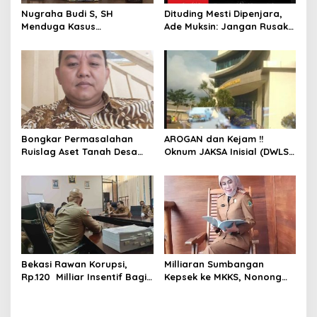
Nugraha Budi S, SH
Dituding Mesti Dipenjara,
Menduga Kasus
Ade Muksin: Jangan Rusak
Penyekapan dan
Nama Baik Seseorang
Penganiayaan Abdul Latif,
Tanpa Konfirmasi dan
Pelaku Dipengaruhi
Verifikasi
Narkoba, Tes Urine Mesti
dilakukan Polisi ?
Bongkar Permasalahan
AROGAN dan Kejam !!
Ruislag Aset Tanah Desa
Oknum JAKSA Inisial (DWLS)
Mekarwangi, LIN
diduga Hajar ART Asal
Pertanyakan Penggantinya
Lampung Di Sekolah
Dimana?
PENABUR
Bekasi Rawan Korupsi,
Milliaran Sumbangan
Rp.120 Milliar Insentif Bagi
Kepsek ke MKKS, Nonong
ASN Pemungut Pajak Belum
Winarni Ikut Menikmati??
Jelas PERBUP nya, Komisi 1
Angkat Tangan