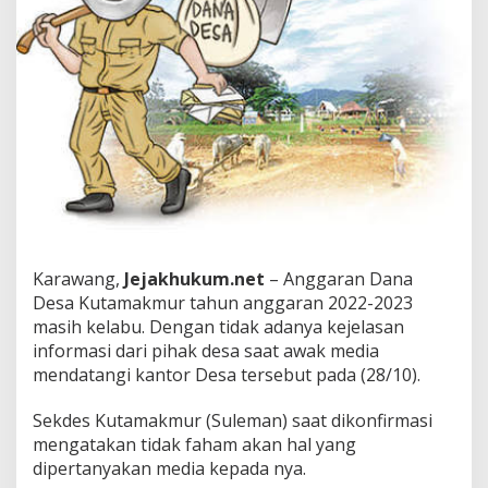
t
a
m
a
k
m
u
r
d
i
D
u
g
a
Karawang,
Jejakhukum.net
– Anggaran Dana
B
Desa Kutamakmur tahun anggaran 2022-2023
e
r
masih kelabu. Dengan tidak adanya kejelasan
m
informasi dari pihak desa saat awak media
a
mendatangi kantor Desa tersebut pada (28/10).
s
a
Sekdes Kutamakmur (Suleman) saat dikonfirmasi
l
a
mengatakan tidak faham akan hal yang
h
dipertanyakan media kepada nya.
,