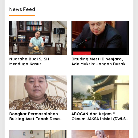
News Feed
Nugraha Budi S, SH
Dituding Mesti Dipenjara,
Menduga Kasus
Ade Muksin: Jangan Rusak
Penyekapan dan
Nama Baik Seseorang
Penganiayaan Abdul Latif,
Tanpa Konfirmasi dan
Pelaku Dipengaruhi
Verifikasi
Narkoba, Tes Urine Mesti
dilakukan Polisi ?
Bongkar Permasalahan
AROGAN dan Kejam !!
Ruislag Aset Tanah Desa
Oknum JAKSA Inisial (DWLS)
Mekarwangi, LIN
diduga Hajar ART Asal
Pertanyakan Penggantinya
Lampung Di Sekolah
Dimana?
PENABUR