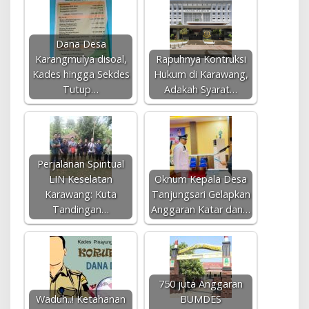
Dana Desa
Karangmulya disoal,
Rapuhnya Kontruksi
Kades hingga Sekdes
Hukum di Karawang,
Tutup…
Adakah Syarat…
Perjalanan Spiritual
LIN Keselatan
Oknum Kepala Desa
Karawang: Kuta
Tanjungsari Gelapkan
Tandingan…
Anggaran Katar dan…
750 juta Anggaran
Waduh..! Ketahanan
BUMDES