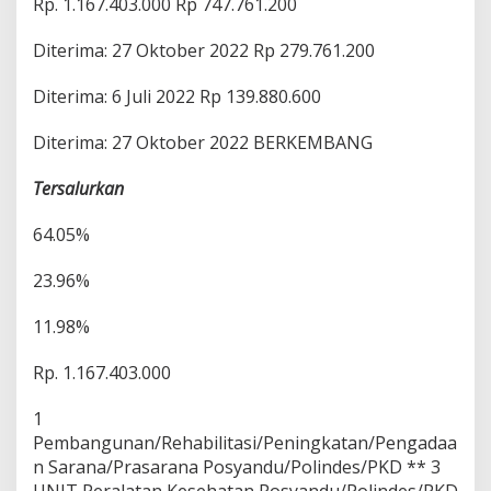
Rp. 1.167.403.000 Rp 747.761.200
d
e
Diterima: 27 Oktober 2022 Rp 279.761.200
s
Diterima: 6 Juli 2022 Rp 139.880.600
Diterima: 27 Oktober 2022 BERKEMBANG
Tersalurkan
64.05%
23.96%
11.98%
Rp. 1.167.403.000
1
Pembangunan/Rehabilitasi/Peningkatan/Pengadaa
n Sarana/Prasarana Posyandu/Polindes/PKD ** 3
UNIT Peralatan Kesehatan Posyandu/Polindes/PKD