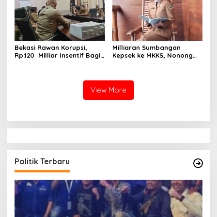
Bekasi Rawan Korupsi,
Milliaran Sumbangan
Rp.120 Milliar Insentif Bagi
Kepsek ke MKKS, Nonong
ASN Pemungut Pajak Belum
Winarni Ikut Menikmati??
Jelas PERBUP nya, Komisi 1
Angkat Tangan
View More
Politik Terbaru