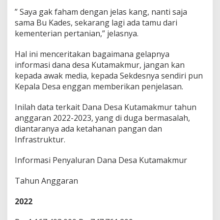
K
” Saya gak faham dengan jelas kang, nanti saja
e
sama Bu Kades, sekarang lagi ada tamu dari
j
a
kementerian pertanian,” jelasnya.
k
s
Hal ini menceritakan bagaimana gelapnya
a
informasi dana desa Kutamakmur, jangan kan
a
kepada awak media, kepada Sekdesnya sendiri pun
n
d
Kepala Desa enggan memberikan penjelasan.
i
m
Inilah data terkait Dana Desa Kutamakmur tahun
i
anggaran 2022-2023, yang di duga bermasalah,
n
diantaranya ada ketahanan pangan dan
t
a
Infrastruktur.
P
e
Informasi Penyaluran Dana Desa Kutamakmur
r
i
Tahun Anggaran
k
s
a
2022
K
a