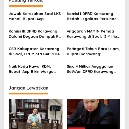
a
s
Jawab Keresahan Soal LKS
Komisi I DPRD Karawang
Mahal, Bupati Aep
Bedah Legalitas Perizinan
i
Gratiskan Modul Siswa SD-
THM, Penegakkan Perda
p
SMP di Karawang
Minol Jadi Sorotan
Komisi III DPRD Karawang
Anggaran MAMIN Pemda
Dalami Dugaan Dampak PT
Karawang di Soal, 3 Milliar
o
SAI, Soroti Banjir dan
lebih, jadi Temuan
s
Legalitas Izin Amdal
BPK, Furqon Jalaluddin
CSR Kabupaten Karawang
Peringati Tahun Baru Islam,
Belum siap Klarifikasi
di Soal, LIN Minta BAPPEDA
Bupati Karawang:
Segera Perbaiki Tata
Momentum Perkuat
kelolanya
Kebersamaan dan Karakter
Naik Kuda Kawal KDM,
Sisa 4 Milliar Angggaran
Religius Karawang
Bupati Aep Bikin Warga
SetWan DPRD Karawang
Karawang Histeris di Kirab
Belum Jelas, LIN: Selain
Mahkota Binokasih
Anggaran, Yang Satu Ini
Lebih Ngeri!!
Jangan Lewatkan