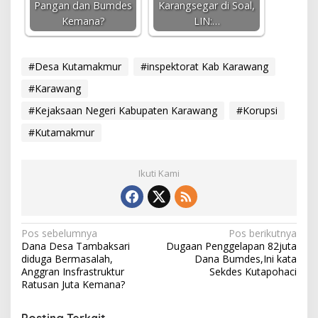
Pangan dan Bumdes
Karangsegar di Soal,
Kemana?
LIN:…
#Desa Kutamakmur
#inspektorat Kab Karawang
#Karawang
#Kejaksaan Negeri Kabupaten Karawang
#Korupsi
#Kutamakmur
Ikuti Kami
N
Pos sebelumnya
Pos berikutnya
Dana Desa Tambaksari
Dugaan Penggelapan 82juta
a
diduga Bermasalah,
Dana Bumdes,Ini kata
v
Anggran Insfrastruktur
Sekdes Kutapohaci
Ratusan Juta Kemana?
i
g
Posting Terkait