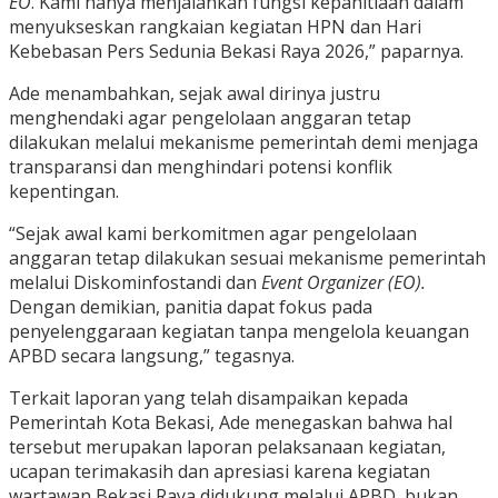
EO
. Kami hanya menjalankan fungsi kepanitiaan dalam
menyukseskan rangkaian kegiatan HPN dan Hari
Kebebasan Pers Sedunia Bekasi Raya 2026,” paparnya.
Ade menambahkan, sejak awal dirinya justru
menghendaki agar pengelolaan anggaran tetap
dilakukan melalui mekanisme pemerintah demi menjaga
transparansi dan menghindari potensi konflik
kepentingan.
“Sejak awal kami berkomitmen agar pengelolaan
anggaran tetap dilakukan sesuai mekanisme pemerintah
melalui Diskominfostandi dan
Event Organizer (EO).
Dengan demikian, panitia dapat fokus pada
penyelenggaraan kegiatan tanpa mengelola keuangan
APBD secara langsung,” tegasnya.
Terkait laporan yang telah disampaikan kepada
Pemerintah Kota Bekasi, Ade menegaskan bahwa hal
tersebut merupakan laporan pelaksanaan kegiatan,
ucapan terimakasih dan apresiasi karena kegiatan
wartawan Bekasi Raya didukung melalui APBD, bukan