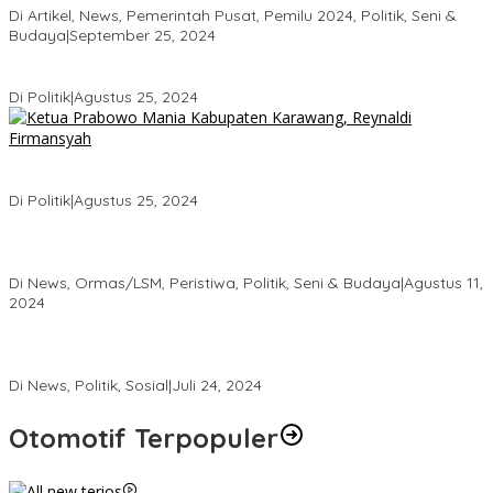
Di Artikel, News, Pemerintah Pusat, Pemilu 2024, Politik, Seni &
Budaya
|
September 25, 2024
KADER DEMOKRAT ANCAM MUNDUR KARENA KEKECEWAAN
Di Politik
|
Agustus 25, 2024
Ketua Prabowo Mania Karawang Siap Berjuang di Garis Depan
untuk Pemenangan Haji Aep
Di Politik
|
Agustus 25, 2024
Kembang Latar DPW DKI Jakarta, Hadiri Milad Forum Betawi
Rempug yang ke 23 Tahun Di Kemayoran
Di News, Ormas/LSM, Peristiwa, Politik, Seni & Budaya
|
Agustus 11,
2024
Roadshow DEPICAB SOKSI Jakarta Pusat dan Pembentukan
DEPIRAN Telah Rampung
Di News, Politik, Sosial
|
Juli 24, 2024
Otomotif Terpopuler