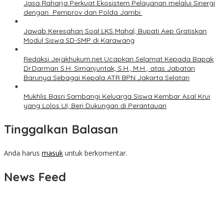
Jasa Raharja Perkuat Ekosistem Pelayanan melalui Sinergi
dengan Pemprov dan Polda Jambi
Jawab Keresahan Soal LKS Mahal, Bupati Aep Gratiskan
Modul Siswa SD-SMP di Karawang
Redaksi Jejakhukum.net Ucapkan Selamat Kepada Bapak
Dr.Darman S.H. Simanjuntak, S.H., M.H , atas Jabatan
Barunya Sebagai Kepala ATR BPN Jakarta Selatan
Mukhlis Basri Sambangi Keluarga Siswa Kembar Asal Krui
yang Lolos UI, Beri Dukungan di Perantauan
Tinggalkan Balasan
Anda harus
masuk
untuk berkomentar.
News Feed