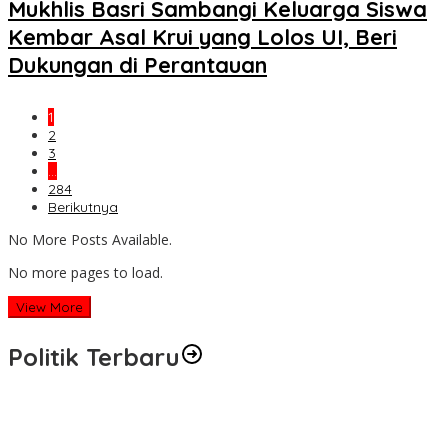
Mukhlis Basri Sambangi Keluarga Siswa
Kembar Asal Krui yang Lolos UI, Beri
Dukungan di Perantauan
1
2
3
…
284
Berikutnya
No More Posts Available.
No more pages to load.
View More
Politik Terbaru
HRD Jaring Aspirasi Masyarakat, Warga Balee Panah Minta
Dibangun “Jembatan Rangka Baja