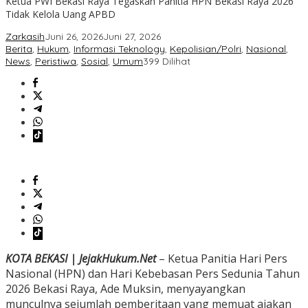
Ketua PWI Bekasi Raya Tegaskan Panitia HPN Bekasi Raya 2026
Tidak Kelola Uang APBD
Zarkasih
Juni 26, 2026
Juni 27, 2026
Berita
,
Hukum
,
Informasi Teknology
,
Kepolisian/Polri
,
Nasional
,
News
,
Peristiwa
,
Sosial
,
Umum
399 Dilihat
KOTA BEKASI | JejakHukum.Net
– Ketua Panitia Hari Pers
Nasional (HPN) dan Hari Kebebasan Pers Sedunia Tahun
2026 Bekasi Raya, Ade Muksin, menyayangkan
munculnya sejumlah pemberitaan yang memuat ajakan