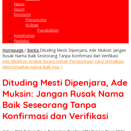
News
Sport
Ekonomi
Pariwisata
Kuliner
Pendidikan
Kesehatan
Redaksi
Homepage
/
Berita
Dituding Mesti Dipenjara, Ade Muksin: Jangan
Rusak Nama Baik Seseorang Tanpa Konfirmasi dan Verifikasi
Ade Miukhsin Angkat Bicara terkait Pemberitaan yang terindikasi
Mencemarkan nama Baik-nya ?
Dituding Mesti Dipenjara, Ade
Muksin: Jangan Rusak Nama
Baik Seseorang Tanpa
Konfirmasi dan Verifikasi