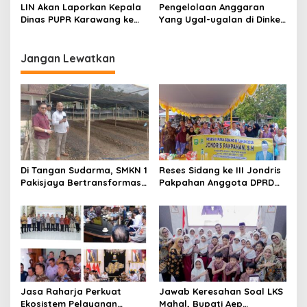
Mentah PT Pertamina
Jelaskan, Kok Gunakan
LIN Akan Laporkan Kepala
Pengelolaan Anggaran
Tangan Lain
Dinas PUPR Karawang ke
Yang Ugal-ugalan di Dinkes
Kejati Jabar!
Karawang Sisakan Utang
Besar di 2 Rumah Sakit Ini
Jangan Lewatkan
Di Tangan Sudarma, SMKN 1
Reses Sidang ke III Jondris
Pakisjaya Bertransformasi
Pakpahan Anggota DPRD
Menjadi Sekolah yang Lebih
Siak Fraksi Golkar, Warga
Modern, Produktif, dan
Keluhkan Lampu Jalan
Berdaya Saing
Jasa Raharja Perkuat
Jawab Keresahan Soal LKS
Ekosistem Pelayanan
Mahal, Bupati Aep