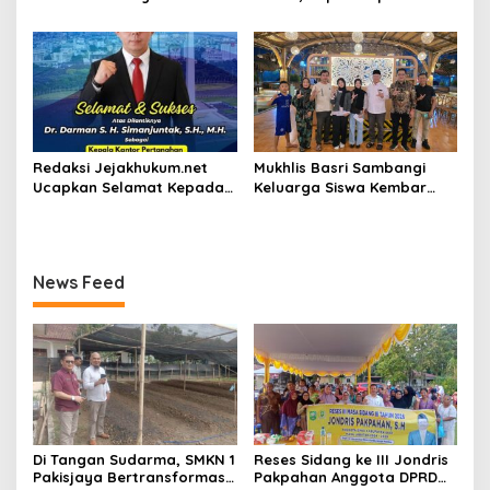
melalui Sinergi dengan
Gratiskan Modul Siswa SD-
Pemprov dan Polda Jambi
SMP di Karawang
Redaksi Jejakhukum.net
Mukhlis Basri Sambangi
Ucapkan Selamat Kepada
Keluarga Siswa Kembar
Bapak Dr.Darman S.H.
Asal Krui yang Lolos UI, Beri
Simanjuntak, S.H., M.H ,
Dukungan di Perantauan
atas Jabatan Barunya
Sebagai Kepala ATR BPN
News Feed
Jakarta Selatan
Di Tangan Sudarma, SMKN 1
Reses Sidang ke III Jondris
Pakisjaya Bertransformasi
Pakpahan Anggota DPRD