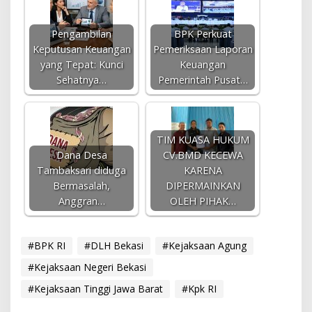
Pengambilan
BPK Perkuat
Keputusan Keuangan
Pemeriksaan Laporan
yang Tepat: Kunci
Keuangan
Sehatnya…
Pemerintah Pusat…
TIM KUASA HUKUM
Dana Desa
CV.BMD KECEWA
Tambaksari diduga
KARENA
Bermasalah,
DIPERMAINKAN
Anggran…
OLEH PIHAK…
#BPK RI
#DLH Bekasi
#Kejaksaan Agung
#Kejaksaan Negeri Bekasi
#Kejaksaan Tinggi Jawa Barat
#Kpk RI