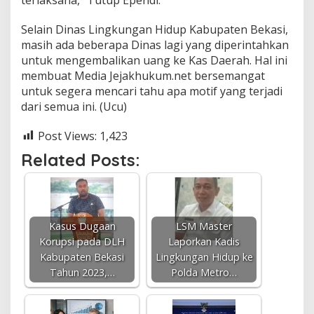
Selain Dinas Lingkungan Hidup Kabupaten Bekasi,
masih ada beberapa Dinas lagi yang diperintahkan
untuk mengembalikan uang ke Kas Daerah. Hal ini
membuat Media Jejakhukum.net bersemangat
untuk segera mencari tahu apa motif yang terjadi
dari semua ini. (Ucu)
Post Views:
1,423
Related Posts:
Kasus Dugaan
LSM Master
Korupsi pada DLH
Laporkan Kadis
Kabupaten Bekasi
Lingkungan Hidup ke
Tahun 2023,…
Polda Metro…