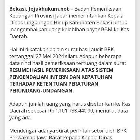
a
Bekasi, Jejakhukum.net
– Badan Pemeriksaan
n
g
Keuangan Provinsi Jabar memerintahkan Kepala
K
Dinas Lingkungan Hidup Kabupaten Bekasi untuk
e
mengembalikan uang kelebihan bayar BBM ke Kas
K
Daerah.
a
s
d
Hal ini dikatakan dalam surat hasil audit BPK
a
tertanggal 27 Mei 2024 silam. Adapun beberapa
!
data rinci hasil pemeriksaan tertuang dalam surat
!
RESUME HASIL PEMERIKSAAN ATAS SISTEM
PENGENDALIAN INTERN DAN KEPATUHAN
TERHADAP KETENTUAN PERATURAN
PERUNDANG-UNDANGAN.
Adapun jumlah uang yang harus disetor kan ke Kas
Daerah sebesar Rp.1.101 738.440.00, menurut data
yang ada.
Mendengar adanya surat perintah setor oleh BPK
Perwakilan Jawa Barat kepada Kepala Dinas