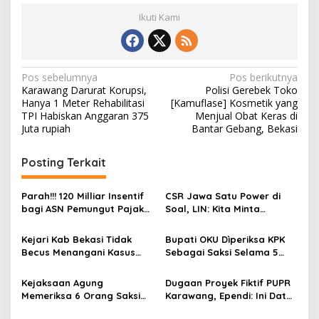
Ikuti Kami
N
Pos sebelumnya
Pos berikutnya
Karawang Darurat Korupsi,
Polisi Gerebek Toko
a
Hanya 1 Meter Rehabilitasi
[Kamuflase] Kosmetik yang
v
TPI Habiskan Anggaran 375
Menjual Obat Keras di
Juta rupiah
Bantar Gebang, Bekasi
i
g
Posting Terkait
a
s
Parah!!! 120 Milliar Insentif
CSR Jawa Satu Power di
bagi ASN Pemungut Pajak
Soal, LIN: Kita Minta
i
Diduga Belum Memiliki
Kejelasan Berapa Nilai
p
PERBUP, Komisi 1 Angkat
Anggaran Tiga tahun
Kejari Kab Bekasi Tidak
Bupati OKU Dìperiksa KPK
tangan, RDP Terindikasi
Kebelakang
Becus Menangani Kasus
Sebagai Saksi Selama 5
o
Gagal, LIN: Kami akan Terus
Pelaporan FKMPB
Jam
Menindaklanjuti
s
Kejaksaan Agung
Dugaan Proyek Fiktif PUPR
Memeriksa 6 Orang Saksi
Karawang, Ependi: Ini Data
Terkait Perkara Minyak
BPK RI, Kadis Harusnya