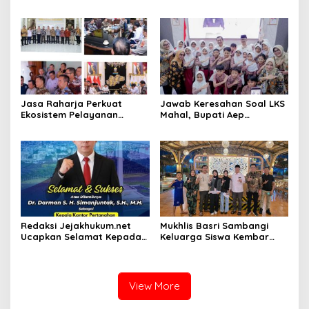
Menjadi Sekolah yang Lebih
Siak Fraksi Golkar, Warga
Modern, Produktif, dan
Keluhkan Lampu Jalan
Berdaya Saing
Jasa Raharja Perkuat
Jawab Keresahan Soal LKS
Ekosistem Pelayanan
Mahal, Bupati Aep
melalui Sinergi dengan
Gratiskan Modul Siswa SD-
Pemprov dan Polda Jambi
SMP di Karawang
Redaksi Jejakhukum.net
Mukhlis Basri Sambangi
Ucapkan Selamat Kepada
Keluarga Siswa Kembar
Bapak Dr.Darman S.H.
Asal Krui yang Lolos UI, Beri
Simanjuntak, S.H., M.H ,
Dukungan di Perantauan
atas Jabatan Barunya
Sebagai Kepala ATR BPN
View More
Jakarta Selatan