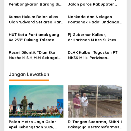
i
Pembongkaran Barang di
Jalan poros Kabupaten
p
J&T Cargo Kubu Raya
Kecamatan Sepauk Dusun
Sampai Saat ini Jadi
kelindang Desa sungai
Kuasa Hukum Rolan Alias
Nahkoda dan Nelayan
o
Sorotan Publik
Raya Bergotong Royong
Olan ‘Edward Setiarso Hari
Pontianak Hadiri Undangan
Memperbaiki Jalan
s
Murti SH Menyatakan Sikap
Sosialisasi Dinas Kelautan
Terkait Penyidikan di
dan Perikanan Provinsi
HUT Kota Pontianak yang
Pj Gubernur Kalbar,
Polresta Pontianak
Kalbar
Ke 253″ Dukung Talenta
dr.Harisson M.Kes Sukses
Lokal – Kadriah 9 Ball
Membuka Rapat Kerja
Tournamen Resmi Di Buka
Pimpinan Nasional
Resmi Dilantik “Dian Eka
DLHK Kalbar Tegaskan PT
(Rapimnas) Pro Garda
Muchairi S.H,M.M Sebagai
MKSK Miliki Perizinan
Indonesia
Anggota DPRD Provinsi
Lengkap dalam
Bersatu,Prabowo-Gibran
Kalbar Mengadakan
Pengelolaan Limbah B3
Tasyakur di Kediamannya
Jangan Lewatkan
Polda Metro Jaya Gelar
Di Tangan Sudarma, SMKN 1
Apel Kebangsaan 2026,
Pakisjaya Bertransformasi