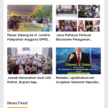
Sambut HUT RI Ke-81 Tahun
Menjadi Sekolah yang Lebih
Modern, Produktif, dan
Berdaya Saing
Reses Sidang ke III Jondris
Jasa Raharja Perkuat
Pakpahan Anggota DPRD
Ekosistem Pelayanan
Siak Fraksi Golkar, Warga
melalui Sinergi dengan
Keluhkan Lampu Jalan
Pemprov dan Polda Jambi
Jawab Keresahan Soal LKS
Redaksi Jejakhukum.net
Mahal, Bupati Aep
Ucapkan Selamat Kepada
Gratiskan Modul Siswa SD-
Bapak Dr.Darman S.H.
SMP di Karawang
Simanjuntak, S.H., M.H ,
atas Jabatan Barunya
Sebagai Kepala ATR BPN
News Feed
Jakarta Selatan