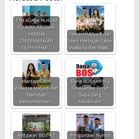
TIM KUASA HUKUM
CV.BMD KECEWA
KARENA
Hebatt!!Mulyadi dan
DIPERMAINKAN
Harti Hartidjah Calon
OLEH PIHAK…
Walikota dan Wakil…
Mantap!!Calon
Dana BOS SMPN 2
Walikota Mulyadi dan
Telukjambe Timur:
Hartidjah
Siapa yang
Berkomitemen…
Menikmati?
Anggaran BOS 4.5
Pengundian Nomor