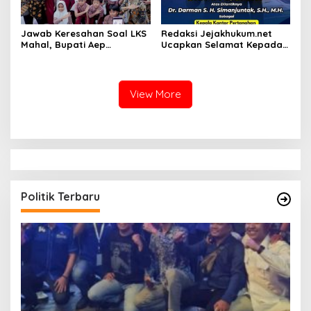
Jawab Keresahan Soal LKS
Redaksi Jejakhukum.net
Mahal, Bupati Aep
Ucapkan Selamat Kepada
Gratiskan Modul Siswa SD-
Bapak Dr.Darman S.H.
SMP di Karawang
Simanjuntak, S.H., M.H ,
atas Jabatan Barunya
Sebagai Kepala ATR BPN
View More
Jakarta Selatan
Politik Terbaru