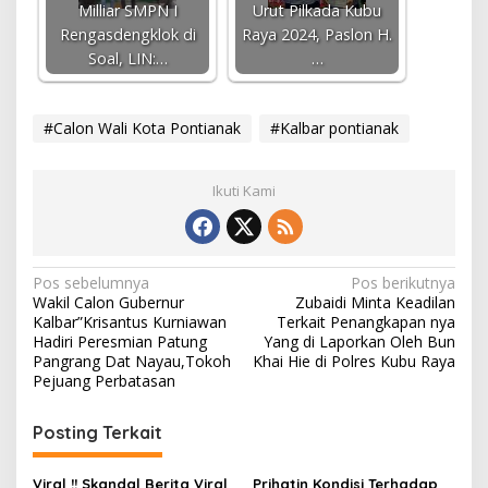
Milliar SMPN I
Urut Pilkada Kubu
Rengasdengklok di
Raya 2024, Paslon H.
Soal, LIN:…
…
#Calon Wali Kota Pontianak
#Kalbar pontianak
Ikuti Kami
N
Pos sebelumnya
Pos berikutnya
Wakil Calon Gubernur
Zubaidi Minta Keadilan
a
Kalbar”Krisantus Kurniawan
Terkait Penangkapan nya
v
Hadiri Peresmian Patung
Yang di Laporkan Oleh Bun
Pangrang Dat Nayau,Tokoh
Khai Hie di Polres Kubu Raya
i
Pejuang Perbatasan
g
Posting Terkait
a
s
Viral !! Skandal Berita Viral
Prihatin Kondisi Terhadap