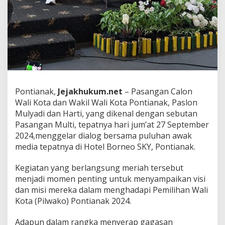
a
P
o
n
t
i
a
n
a
k
Pontianak,
Jejakhukum.net
– Pasangan Calon
M
Wali Kota dan Wakil Wali Kota Pontianak, Paslon
u
Mulyadi dan Harti, yang dikenal dengan sebutan
l
y
Pasangan Multi, tepatnya hari jum’at 27 September
a
2024,menggelar dialog bersama puluhan awak
d
media tepatnya di Hotel Borneo SKY, Pontianak.
i
d
Kegiatan yang berlangsung meriah tersebut
a
n
menjadi momen penting untuk menyampaikan visi
H
dan misi mereka dalam menghadapi Pemilihan Wali
a
Kota (Pilwako) Pontianak 2024.
r
t
Adapun dalam rangka menyerap gagasan
a