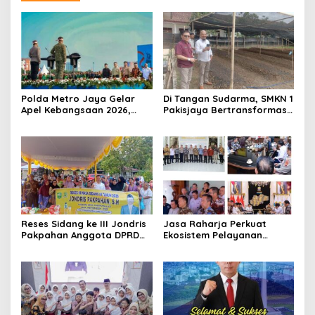
Polda Metro Jaya Gelar
Di Tangan Sudarma, SMKN 1
Apel Kebangsaan 2026,
Pakisjaya Bertransformasi
Sambut HUT RI Ke-81 Tahun
Menjadi Sekolah yang Lebih
Modern, Produktif, dan
Berdaya Saing
Reses Sidang ke III Jondris
Jasa Raharja Perkuat
Pakpahan Anggota DPRD
Ekosistem Pelayanan
Siak Fraksi Golkar, Warga
melalui Sinergi dengan
Keluhkan Lampu Jalan
Pemprov dan Polda Jambi