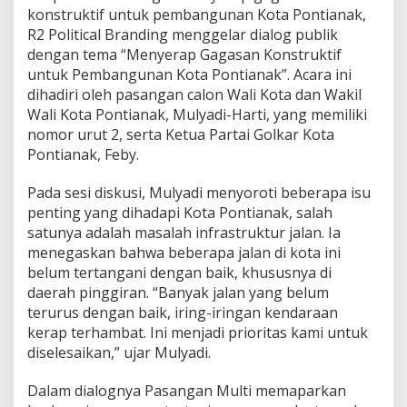
t
konstruktif untuk pembangunan Kota Pontianak,
i
R2 Political Branding menggelar dialog publik
B
dengan tema “Menyerap Gagasan Konstruktif
e
untuk Pembangunan Kota Pontianak”. Acara ini
r
dihadiri oleh pasangan calon Wali Kota dan Wakil
l
a
Wali Kota Pontianak, Mulyadi-Harti, yang memiliki
n
nomor urut 2, serta Ketua Partai Golkar Kota
g
Pontianak, Feby.
s
u
Pada sesi diskusi, Mulyadi menyoroti beberapa isu
n
g
penting yang dihadapi Kota Pontianak, salah
M
satunya adalah masalah infrastruktur jalan. Ia
e
menegaskan bahwa beberapa jalan di kota ini
r
belum tertangani dengan baik, khususnya di
i
a
daerah pinggiran. “Banyak jalan yang belum
h
terurus dengan baik, iring-iringan kendaraan
kerap terhambat. Ini menjadi prioritas kami untuk
diselesaikan,” ujar Mulyadi.
Dalam dialognya Pasangan Multi memaparkan