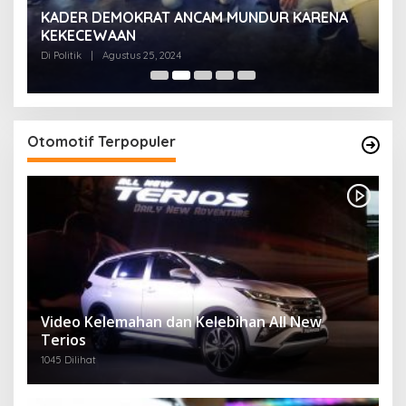
KADER DEMOKRAT ANCAM MUNDUR KARENA
K
KEKECEWAAN
B
H
Di Politik
|
Agustus 25, 2024
Di 
Otomotif Terpopuler
Video Kelemahan dan Kelebihan All New
Terios
1045 Dilihat