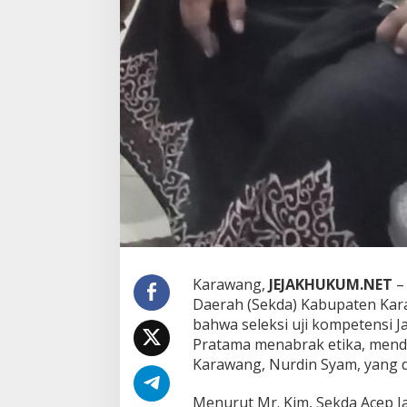
a
d
i
o
l
e
h
A
k
t
i
v
i
s
K
a
r
Karawang,
JEJAKHUKUM.NET
– 
a
Daerah (Sekda) Kabupaten Kar
w
a
bahwa seleksi uji kompetensi J
n
Pratama menabrak etika, menda
g
Karawang, Nurdin Syam, yang d
Menurut Mr. Kim, Sekda Acep J