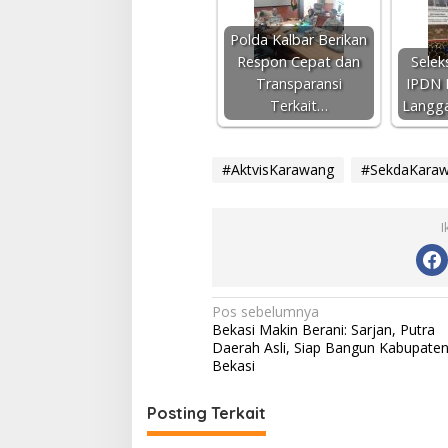
Polda Kalbar Berikan
Respon Cepat dan
Selek
Transparansi
IPDN 
Terkait…
Langg
#AktvisKarawang
#SekdaKara
I
N
Pos sebelumnya
Bekasi Makin Berani: Sarjan, Putra
a
Daerah Asli, Siap Bangun Kabupate
v
Bekasi
i
Posting Terkait
g