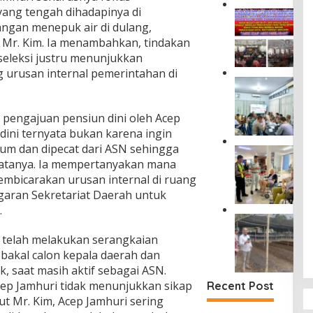
J
ang tengah dihadapinya di
M
a
angan menepuk air di dulang,
a
s
s
ar Mr. Kim. Ia menambahkan, tindakan
a
y
seleksi justru menunjukkan
R
a
g urusan internal pemerintahan di
a
r
P
h
a
e
a
k
r
r
a
i pengajuan pensiun dini oleh Acep
k
j
t
dini ternyata bukan karena ingin
u
a
D
a
kum dan dipecat dari ASN sehingga
D
J
u
t
a
katanya. Ia mempertanyakan mana
a
s
P
m
s
membicarakan urusan internal di ruang
u
e
p
a
n
aran Sekretariat Daerah untuk
n
i
R
T
.
c
n
a
a
D
e
g
h
n
i
g
i
 telah melakukan serangkaian
a
j
T
a
W
r
i bakal calon kepala daerah dan
u
a
h
a
j
n
k, saat masih aktif sebagai ASN.
n
a
m
a
g
g
cep Jamhuri tidak menunjukkan sikap
n
Recent Post
e
S
S
a
K
n
t Mr. Kim, Acep Jamhuri sering
i
e
n
e
h