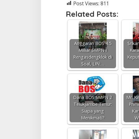
Post Views:
811
Related Posts:
Anggaran BOS 4.5
Srika
Milliar SMPN I
Kara
Rengasdengklok di
Kepu
Soal, LIN:…
Dana BOS SMPN 2
Mr. K
Telukjambe Timur:
Prim
Siapa yang
Ka
Menikmati?
W