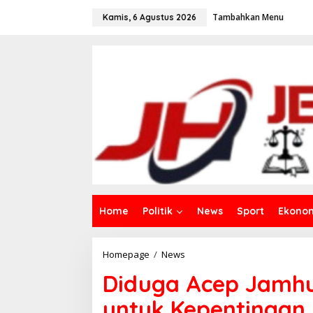
L
Tambahkan Menu
e
Kamis, 6 Agustus 2026
w
a
t
i
k
e
k
o
n
t
e
n
Home
Politik
News
Sport
Ekono
Homepage
/
News
D
i
Diduga Acep Jamh
d
u
untuk Kepentingan P
g