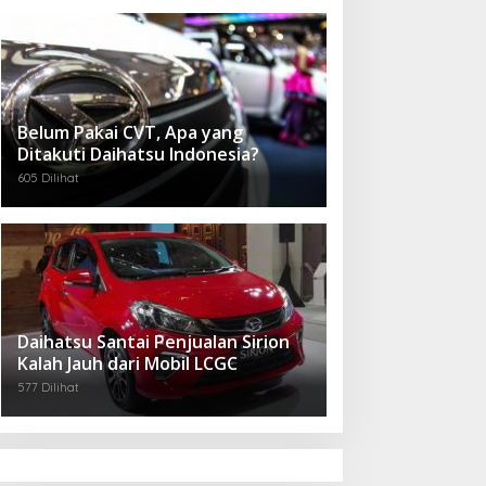
Belum Pakai CVT, Apa yang
Ditakuti Daihatsu Indonesia?
605 Dilihat
Daihatsu Santai Penjualan Sirion
Kalah Jauh dari Mobil LCGC
577 Dilihat