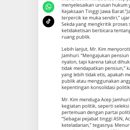
menyelesaikan urusan hukum y
Kejaksaan Tinggi Jawa Barat.”J
terpercik ke muka sendiri,” uj
Sekda yang mengkritik proses 
ketidaketisan berbicara tentan
ruang publik.
Lebih lanjut, Mr. Kim menyorot
Jamhuri. “Mengajukan pensiun 
nyalon, tapi karena takut dihu
tidak mendapatkan pensiun,” 
yang lebih tidak etis, apakah 
publik atau menggunakan angg
kepentingan konsolidasi politik
Mr. Kim menduga Acep Jamhuri
kegiatan politik, seperti seleks
pertemuan dengan partai politi
“Sebagai pejabat tinggi ASN, A
keteladanan,” tegasnya. Menuru