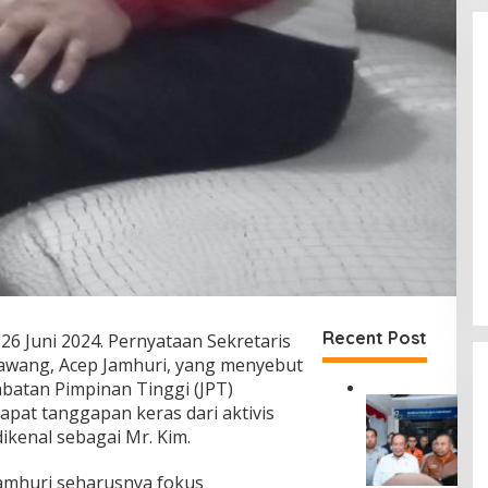
Recent Post
26 Juni 2024. Pernyataan Sekretaris
awang, Acep Jamhuri, yang menyebut
abatan Pimpinan Tinggi (JPT)
D
pat tanggapan keras dari aktivis
i
ikenal sebagai Mr. Kim.
r
u
amhuri seharusnya fokus
t