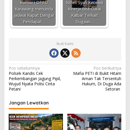
Komisi I DPRD
Ismet Syah Kecewa
Karawang menunda
Kinerja Bea Cukai
jadwal Rapat Dengar
Kalbar Terkait
Pendapat…
Dugaan…
Ikuti Kami
N
Pos sebelumnya
Pos berikutnya
Polsek Kandis Cek
Mafia PETI di Bukit Hitam
a
Perkembangan Jagung Pipil,
Aman Tak Tersentuh
v
Wujud Nyata Polisi Cinta
Hukum, Di Duga Ada
Petani
Setoran
i
g
Jangan Lewatkan
a
s
i