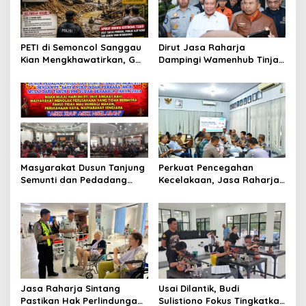
p
o
s
PETI di Semoncol Sanggau
Dirut Jasa Raharja
Kian Mengkhawatirkan, GWI
Dampingi Wamenhub Tinjau
Kalbar Desak Penindakan
Penanganan Korban KM
hingga Tingkat Pusat
Mutiara Sentosa II di RS
PHC Surabaya
Masyarakat Dusun Tanjung
Perkuat Pencegahan
Semunti dan Pedadang
Kecelakaan, Jasa Raharja
Hulu: Tuntut Pemutusan
Kalbar Hadiri Evaluasi
Kontrak PT. Satya Nusa
Fasilitas Keselamatan
Jalan di Pontianak
Jasa Raharja Sintang
Usai Dilantik, Budi
Pastikan Hak Perlindungan
Sulistiono Fokus Tingkatkan