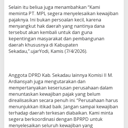
a
Selain itu beliua juga menambahkan “Kami
r
meminta PT. MPL segera menyelesaikan kewajiban
k
a
pajaknya. Ini bukan persoalan kecil, karena
n
menyangkut hak daerah yang nantinya dana
P
tersebut akan kembali untuk dan guna
T
kepentingan masyarakat dan pembangunan
.
daerah khususnya di Kabupaten
M
A
Sekadau,”.ujarYodi, Kamis (7/4/2026).
K
M
U
R
Anggota DPRD Kab. Sekadau lainnya Komisi II M.
P
R
Ardiansyah juga mengutarakan dan
I
mempertanyakan keseriusan perusahaan dalam
M
menuntaskan kewajiban pajak yang belum
A
direalisasikan secara penuh ini. “Perusahaan harus
L
menunjukkan itikad baik. Jangan sampai kewajiban
E
S
terhadap daerah terkesan diabaikan. Kami minta
T
segera berkoordinasi dengan BPRPD untuk
A
menyelesaikan seluruh kewajiban yang
R