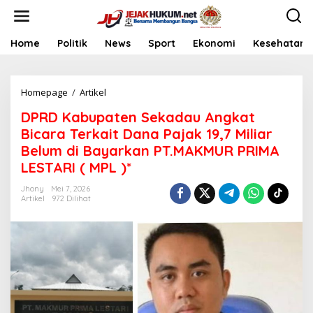
L
e
w
a
Home
Politik
News
Sport
Ekonomi
Kesehatan
t
i
k
Homepage
/
Artikel
D
e
P
k
DPRD Kabupaten Sekadau Angkat
R
o
D
n
Bicara Terkait Dana Pajak 19,7 Miliar
K
t
Belum di Bayarkan PT.MAKMUR PRIMA
a
e
LESTARI ( MPL )*
b
n
u
Jhony
Mei 7, 2026
p
Artikel
972 Dilihat
a
t
e
n
S
e
k
a
d