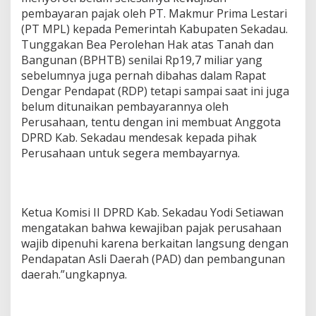
P
pembayaran pajak oleh PT. Makmur Prima Lestari
a
(PT MPL) kepada Pemerintah Kabupaten Sekadau.
j
Tunggakan Bea Perolehan Hak atas Tanah dan
a
k
Bangunan (BPHTB) senilai Rp19,7 miliar yang
1
sebelumnya juga pernah dibahas dalam Rapat
9
Dengar Pendapat (RDP) tetapi sampai saat ini juga
,
belum ditunaikan pembayarannya oleh
7
Perusahaan, tentu dengan ini membuat Anggota
M
i
DPRD Kab. Sekadau mendesak kepada pihak
l
Perusahaan untuk segera membayarnya.
i
a
r
B
e
Ketua Komisi II DPRD Kab. Sekadau Yodi Setiawan
l
mengatakan bahwa kewajiban pajak perusahaan
u
wajib dipenuhi karena berkaitan langsung dengan
m
Pendapatan Asli Daerah (PAD) dan pembangunan
d
daerah.”ungkapnya.
i
B
a
y