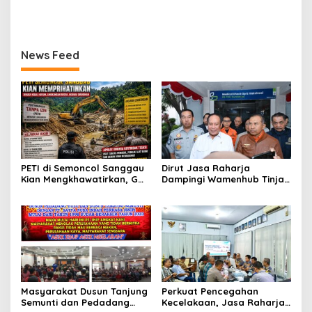
Korban Kecelakaan Lalu
Prestasi Atlet Menembak
Lintas Terpenuhi
Pontianak
News Feed
PETI di Semoncol Sanggau
Dirut Jasa Raharja
Kian Mengkhawatirkan, GWI
Dampingi Wamenhub Tinjau
Kalbar Desak Penindakan
Penanganan Korban KM
hingga Tingkat Pusat
Mutiara Sentosa II di RS
PHC Surabaya
Masyarakat Dusun Tanjung
Perkuat Pencegahan
Semunti dan Pedadang
Kecelakaan, Jasa Raharja