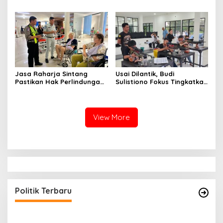
Hulu: Tuntut Pemutusan
Kalbar Hadiri Evaluasi
Kontrak PT. Satya Nusa
Fasilitas Keselamatan
Jalan di Pontianak
Jasa Raharja Sintang
Usai Dilantik, Budi
Pastikan Hak Perlindungan
Sulistiono Fokus Tingkatkan
Korban Kecelakaan Lalu
Prestasi Atlet Menembak
Lintas Terpenuhi
Pontianak
View More
Politik Terbaru