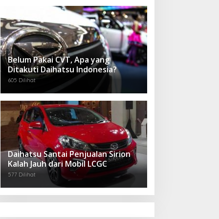
Belum Pakai CVT, Apa yang
Ditakuti Daihatsu Indonesia?
605 Dilihat
Daihatsu Santai Penjualan Sirion
Kalah Jauh dari Mobil LCGC
577 Dilihat