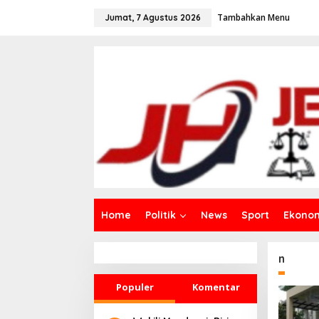
L
Tambahkan Menu
e
Jumat, 7 Agustus 2026
w
a
t
i
k
e
k
o
n
t
e
n
Home
Politik
News
Sport
Ekono
n
Populer
Komentar