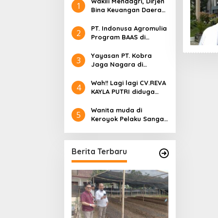
Wakili Mendagri, Dirjen
1
Bina Keuangan Daerah
Fatoni Terima
Penghargaan Digital
PT. Indonusa Agromulia
2
Government Award
Program BAAS di
HRD Jaring Aspir
2023
Kecamatan Geragai
Warga Balee Pan
Tanjab Timur Jambi
Yayasan PT. Kobra
Dibangun “Jemba
3
Di Artikel, News, Pemerint
Jaga Nagara di
Politik, Seni & Budaya
|
Laporkan ke Polres
Karawang
Wah!! Lagi lagi CV.REVA
4
KAYLA PUTRI diduga
Mangkrak dan Merah
terkait Coran
Wanita muda di
5
Gg.M.Yunus di Wilayah
Keroyok Pelaku Sangat
Desa Parit Baru
di Takuti dan Belum
ditangkap, Lurah
Bintara Jaya gelar
Berita Terbaru
“Problem Solving”