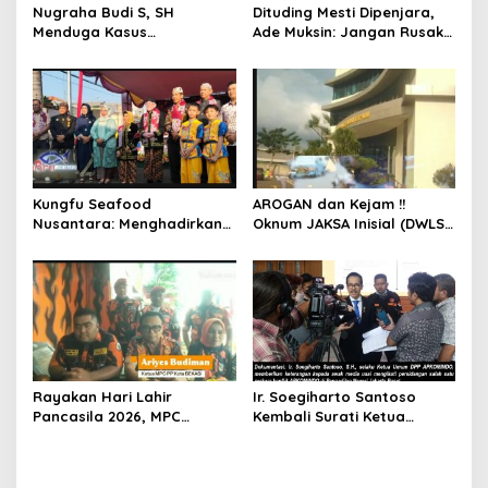
Nugraha Budi S, SH
Dituding Mesti Dipenjara,
Menduga Kasus
Ade Muksin: Jangan Rusak
Penyekapan dan
Nama Baik Seseorang
Penganiayaan Abdul Latif,
Tanpa Konfirmasi dan
Pelaku Dipengaruhi
Verifikasi
Narkoba, Tes Urine Mesti
dilakukan Polisi ?
Kungfu Seafood
AROGAN dan Kejam !!
Nusantara: Menghadirkan
Oknum JAKSA Inisial (DWLS)
Kekayaan Rasa Laut
diduga Hajar ART Asal
Indonesia dan Sajikan Cita
Lampung Di Sekolah
Rasa Laut Nusantara di
PENABUR
BEKASi
Rayakan Hari Lahir
Ir. Soegiharto Santoso
Pancasila 2026, MPC
Kembali Surati Ketua
Pemuda Pancasila Kota
Mahkamah Agung RI Terkait
Bekasi Gelar Aksi
Perkara Kasasi Nomor 431
Penanaman Pohon
K/TUN/202