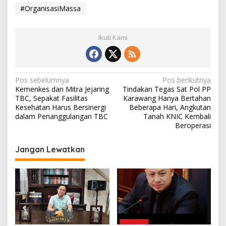
#OrganisasiMassa
Ikuti Kami
N
Pos sebelumnya
Pos berikutnya
Kemenkes dan Mitra Jejaring
Tindakan Tegas Sat Pol PP
a
TBC, Sepakat Fasilitas
Karawang Hanya Bertahan
v
Kesehatan Harus Bersinergi
Beberapa Hari, Angkutan
dalam Penanggulangan TBC
Tanah KNIC Kembali
i
Beroperasi
g
Jangan Lewatkan
a
s
i
p
o
s