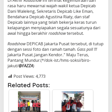
Di Akhir
Roadshow
ini terlihat kegembiraan dan
rasa haru mewarnai wajah wakil ketua Depicab
Dani Waleleng, Sekretaris Depicab Like Eman,
Bendahara Depicab Agustina Riaty, dan staf
Depicab lainnya yang telah bekerja keras turun
kelapangan menyiapakan segala sesuatunya dari
awal hingga berakhir
roadshow
tersebut
.
Roadshow
DEPICAB Jakarta Pusat tersebut, di tutup
dengan sessi foto dan ramah tamah.
Gass poll !!!
Jakarta Pusat..Jangan Kendor..” Maju Terus,
Pantang Mundur.(*/dok-ist./hms-soksi/biro-
jakut/
@FAZZA
)
Post Views:
4,773
Related Posts: