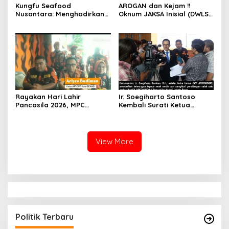
Kungfu Seafood
AROGAN dan Kejam !!
Nusantara: Menghadirkan
Oknum JAKSA Inisial (DWLS)
Kekayaan Rasa Laut
diduga Hajar ART Asal
Indonesia dan Sajikan Cita
Lampung Di Sekolah
Rasa Laut Nusantara di
PENABUR
BEKASi
Rayakan Hari Lahir
Ir. Soegiharto Santoso
Pancasila 2026, MPC
Kembali Surati Ketua
Pemuda Pancasila Kota
Mahkamah Agung RI Terkait
Bekasi Gelar Aksi
Perkara Kasasi Nomor 431
Penanaman Pohon
K/TUN/202
View More
Politik Terbaru