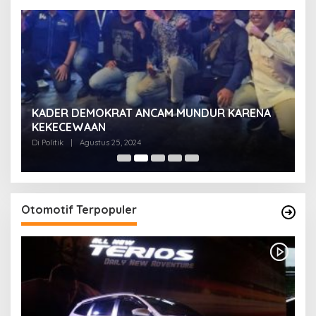
KADER DEMOKRAT ANCAM MUNDUR KARENA
K
KEKECEWAAN
B
H
Di Politik
|
Agustus 25, 2024
Di 
Otomotif Terpopuler