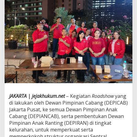
S
I
J
a
k
a
r
t
a
P
u
s
a
t
d
a
n
JAKARTA | jejakhukum.net
– Kegiatan
Roadshow
yang
P
e
di lakukan oleh Dewan Pimpinan Cabang (DEPICAB)
m
Jakarta Pusat, ke semua Dewan Pimpinan Anak
b
Cabang (DEPIANCAB), serta pembentukan Dewan
e
Pimpinan Anak Ranting (DEPIRAN) di tingkat
n
t
kelurahan, untuk memperkuat serta
u
memperkokoh struktur organisasi Sentral