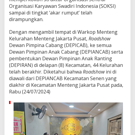
k
Organisasi Karyawan Swadiri Indonesia (SOKSI)
a
sampai di tingkat ‘akar rumput’ telah
n
dirampungkan.
D
E
P
Dengan mengambil tempat di Warkop Menteng
I
Kelurahan Menteng Jakarta Pusat,
Roadshow
R
Dewan Pimpina Cabang (DEPICAB), ke semua
A
Dewan Pimpinan Anak Cabang (DEPIANCAB) serta
N
T
pembentukan Dewan Pimpinan Anak Ranting
e
(DEPIRAN) di delapan (8) Kecamatan, 44 Kelurahan
l
telah berakhir. Diketahui bahwa
Roadshow
ini di
a
diawali dari DEPIANCAB Kecamatan Senen yang
h
R
diakhir di Kecamatan Menteng Jakarta Pusat pada,
a
Rabu (24/07/2024)
m
p
u
n
g