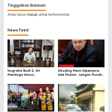
Tinggalkan Balasan
Anda harus
masuk
untuk berkomentar.
News Feed
Nugraha Budi S, SH
Dituding Mesti Dipenjara,
Menduga Kasus
Ade Muksin: Jangan Rusak
Penyekapan dan
Nama Baik Seseorang
Penganiayaan Abdul Latif,
Tanpa Konfirmasi dan
Pelaku Dipengaruhi
Verifikasi
Narkoba, Tes Urine Mesti
dilakukan Polisi ?