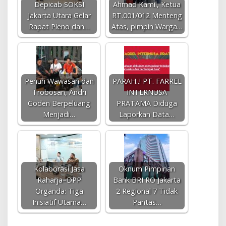
Depicab SOKSI
Ahmad Kamil, Ketua
Jakarta Utara Gelar
RT.001/012 Menteng
Rapat Pleno dan…
Atas, pimpin Warga…
Penuh Wawasan dan
PARAH..! PT. FARREL
Trobosan, Andri
INTERNUSA
Goden Berpeluang
PRATAMA Diduga
Menjadi…
Laporkan Data…
Kolaborasi Jasa
Oknum Pimpinan
Raharja–DPP
Bank BRI RO Jakarta
Organda: Tiga
2 Regional 7 Tidak
Inisiatif Utama…
Pantas…