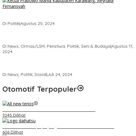
Ketua Prabowo Mania Karawang Siap Berjuang di Garis Depan
untuk Pemenangan Haji Aep
Di Politik
|
Agustus 25, 2024
Kembang Latar DPW DKI Jakarta, Hadiri Milad Forum Betawi
Rempug yang ke 23 Tahun Di Kemayoran
Di News, Ormas/LSM, Peristiwa, Politik, Seni & Budaya
|
Agustus 11,
2024
Roadshow DEPICAB SOKSI Jakarta Pusat dan Pembentukan
DEPIRAN Telah Rampung
Di News, Politik, Sosial
|
Juli 24, 2024
Otomotif Terpopuler
Video Kelemahan dan Kelebihan All New Terios
1045 Dilihat
Belum Pakai CVT, Apa yang Ditakuti Daihatsu Indonesia?
606 Dilihat