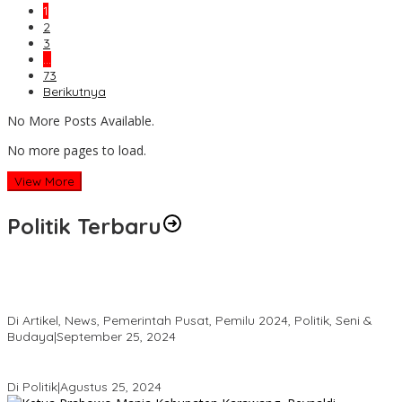
1
2
3
…
73
Berikutnya
No More Posts Available.
No more pages to load.
View More
Politik Terbaru
HRD Jaring Aspirasi Masyarakat, Warga Balee Panah Minta
Dibangun “Jembatan Rangka Baja
Di Artikel, News, Pemerintah Pusat, Pemilu 2024, Politik, Seni &
Budaya
|
September 25, 2024
KADER DEMOKRAT ANCAM MUNDUR KARENA KEKECEWAAN
Di Politik
|
Agustus 25, 2024