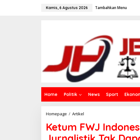
L
Tambahkan Menu
e
Kamis, 6 Agustus 2026
w
a
t
i
k
e
k
o
n
t
e
n
Home
Politik
News
Sport
Ekono
Homepage
/
Artikel
K
e
Ketum FWJ Indones
t
u
Jurnalistik Tak Da
m