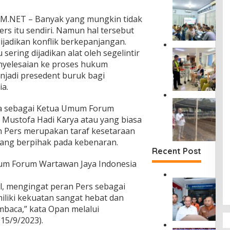
P
h
a
e
a
k
UM.NET – Banyak yang mungkin tidak
r
r
a
rs itu sendiri. Namun hal tersebut
k
j
t
u
a
ijadikan konflik berkepanjangan.
D
a
D
sering dijadikan alat oleh segelintir
J
u
t
a
a
s
yelesaian ke proses hukum
P
m
s
u
enjadi presedent buruk bagi
e
p
a
n
n
a.
i
R
T
c
n
a
a
D
e
g
uga sebagai Ketua Umum Forum
h
n
i
g
i
a
j
, Mustofa Hadi Karya atau yang biasa
T
a
W
r
u
n Pers merupakan taraf kesetaraan
a
h
a
j
n
n
a
yang berpihak pada kebenaran.
m
a
g
g
n
Recent Post
e
S
S
a
K
n
um Forum Wartawan Jaya Indonesia
i
e
n
e
h
n
m
S
c
u
t
D
u
l, mengingat peran Pers sebagai
u
e
b
a
i
n
d
l
liki kekuatan sangat hebat dan
T
n
r
t
a
a
i
aca,” kata Opan melalui
g
u
i
r
k
n
P
(15/9/2023).
t
d
m
a
j
a
J
a