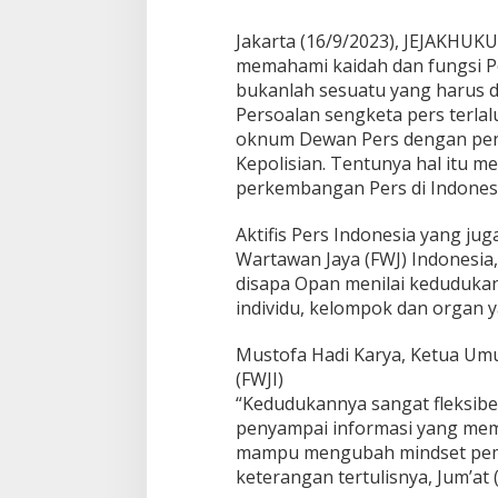
J
u
Jakarta (16/9/2023), JEJAKHUK
r
memahami kaidah dan fungsi Pe
n
bukanlah sesuatu yang harus d
a
l
Persoalan sengketa pers terlalu 
i
oknum Dewan Pers dengan pen
s
Kepolisian. Tentunya hal itu m
t
perkembangan Pers di Indonesi
i
k
T
Aktifis Pers Indonesia yang j
a
Wartawan Jaya (FWJ) Indonesia
k
disapa Opan menilai keduduka
D
individu, kelompok dan organ 
a
p
a
Mustofa Hadi Karya, Ketua Um
t
(FWJI)
D
“Kedudukannya sangat fleksibe
i
penyampai informasi yang memi
k
e
mampu mengubah mindset pemb
n
keterangan tertulisnya, Jum’at 
a