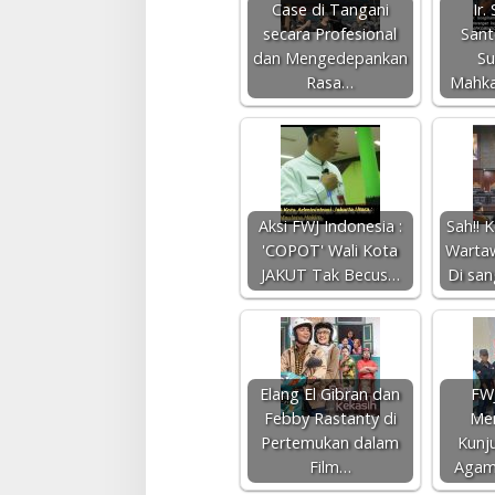
Case di Tangani
Ir.
secara Profesional
Sant
dan Mengedepankan
Su
Rasa…
Mahk
Aksi FWJ Indonesia :
Sah!! 
'COPOT' Wali Kota
Wartaw
JAKUT Tak Becus…
Di san
Elang El Gibran dan
FWJ
Febby Rastanty di
Men
Pertemukan dalam
Kunj
Film…
Agam