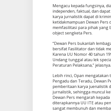
k
Mengacu kepada fungsinya, di
a
independen, faktual, dan dapa
n
U
karya jurnalistik dapat di krimina
U
ketidakmampuan Dewan Pers 
I
memfasilitasi para pihak yang 
T
object sengketa Pers.
E
“Dewan Pers bukanlah lembaga 
bersifat Fasilitator dan tidak m
Karena UU Nomor 40 tahun 199
Undang tunggal atau lek specia
Peraturan Pelaksana,” jelasnya.
Lebih rinci, Opan mengatakan t
Pengadu dan Teradu, Dewan Pe
pemberitaan karya juenalistik
jurnalistik, sehingga muncul k
Dewan Pers mengarah kepada
diterapkannya UU ITE atau pen
sangat membunuh dan membawa