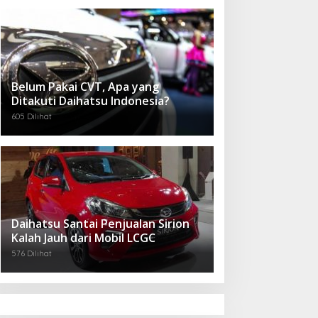
Belum Pakai CVT, Apa yang
Ditakuti Daihatsu Indonesia?
605 Dilihat
Daihatsu Santai Penjualan Sirion
Kalah Jauh dari Mobil LCGC
576 Dilihat