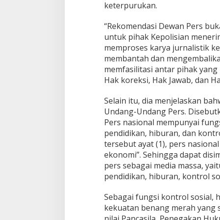
keterpurukan.
“Rekomendasi Dewan Pers buka
untuk pihak Kepolisian meneri
memproses karya jurnalistik ke
membantah dan mengembalikan
memfasilitasi antar pihak yang 
Hak koreksi, Hak Jawab, dan Ha
Selain itu, dia menjelaskan bah
Undang-Undang Pers. Disebutkan
Pers nasional mempunyai fungs
pendidikan, hiburan, dan kontro
tersebut ayat (1), pers nasion
ekonomi”. Sehingga dapat disi
pers sebagai media massa, yait
pendidikan, hiburan, kontrol s
Sebagai fungsi kontrol sosial, h
kekuatan benang merah yang s
nilai Pancasila, Penegakan Hu