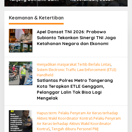
Pedadang Hulu: Tuntut
Raharja Kalbar Hadiri
Pemutusan Kontrak PT.
Evaluasi Fasilitas
Satya Nusa Indah
Keselamatan Jalan di
Keamanan & Ketertiban
Pontianak
Apel Dansat TNI 2026: Prabowo
Subianto Tekankan Sinergi TNI Jaga
Ketahanan Negara dan Ekonomi
menjadikan masyarakat Tertib Berlalu Lintas
,
Sistem Electronic Traffic Law Enforcement (ETLE)
Handheld
Satlantas Polres Metro Tangerang
Kota Terapkan ETLE Genggam,
Pelanggar Lalin Tak Bisa Lagi
Mengelak
Hapus term: Pelaku Penyiram Air Keras terhadap
Aktivis Wakil Koordinator KontraS Pelaku Penyiram
Air Keras terhadap Aktivis Wakil Koordinator
KontraS
,
Tengah diburu Personel PMJ