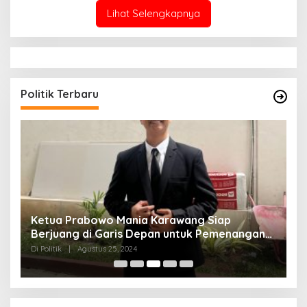
Lihat Selengkapnya
Politik Terbaru
K
Ketua Prabowo Mania Karawang Siap
M
Berjuang di Garis Depan untuk Pemenangan
T
Di
Haji Aep
Di Politik
|
Agustus 25, 2024
20