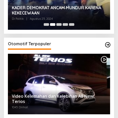
KADER DEMOKRAT ANCAM MUNDUR KARENA
K
KEKECEWAAN
B
H
Di Politik
|
Agustus 25, 2024
Di 
Otomotif Terpopuler
Video Kelemahan dan Kelebihan All New
Terios
1045 Dilihat