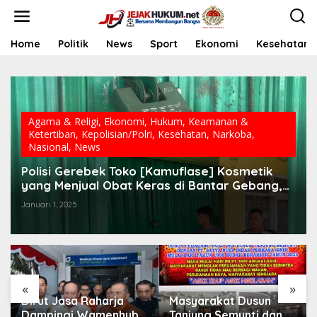
L
e
w
a
Home
Politik
News
Sport
Ekonomi
Kesehatan
t
i
k
e
k
o
Agama & Religi
,
Ekonomi
,
Hukum
,
Keamanan &
n
Ketertiban
,
Kepolisian/Polri
,
Kesehatan
,
Narkoba
,
t
Nasional
,
News
e
Polisi Gerebek Toko [Kamuflase] Kosmetik
n
yang Menjual Obat Keras di Bantar Gebang,
Bekasi
Januari 1, 2025
«
»
Dirut Jasa Raharja
Masyarakat Dusun
Dampingi Wamenhub
Tanjung Semunti dan