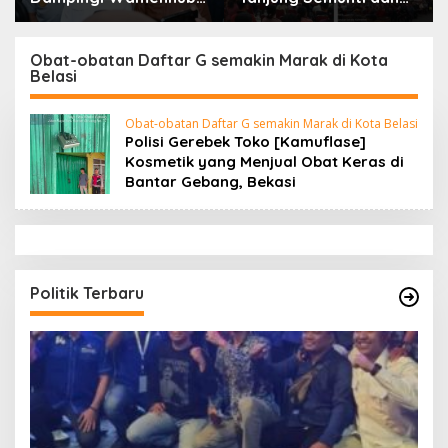
Tinjau Penanganan
Pedadang Hulu: Tuntut
Korban KM Mutiara
Pemutusan Kontrak PT.
Sentosa II di RS PHC
Satya Nusa Indah
Obat-obatan Daftar G semakin Marak di Kota
Belasi
Surabaya
Obat-obatan Daftar G semakin Marak di Kota Belasi
Polisi Gerebek Toko [Kamuflase]
Kosmetik yang Menjual Obat Keras di
Bantar Gebang, Bekasi
Politik Terbaru