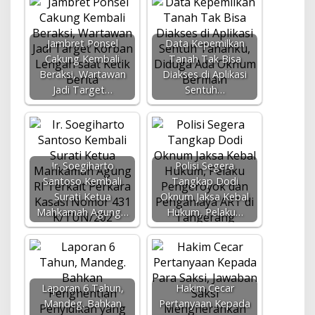
Jambret Ponsel
Data Kepemilkan
Cakung Kembali
Tanah Tak Bisa
Beraksi, Wartawan
Diakses di Aplikasi
Jadi Target…
Sentuh…
Ir. Soegiharto
Polisi Segera
Santoso Kembali
Tangkap Dodi
Surati Ketua
Oknum Jaksa Kebal
Mahkamah Agung…
Hukum, Pelaku…
Laporan 6 Tahun,
Hakim Cecar
Mandeg. Bahkan
Pertanyaan Kepada