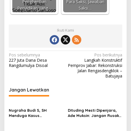
Penghentian
Para Saksi, Jawaban
Penyidikan yang…
Saksi…
Ikuti Kami
N
Pos sebelumnya
Pos berikutnya
227 Juta Dana Desa
Langkah Konstruktif
a
Rangdumulya Disoal
Pemprov Jabar: Rekonstruksi
v
Jalan Rengasdengklok –
Batujaya
i
g
Jangan Lewatkan
a
s
Nugraha Budi S, SH
Dituding Mesti Dipenjara,
i
Menduga Kasus
Ade Muksin: Jangan Rusak
p
Penyekapan dan
Nama Baik Seseorang
Penganiayaan Abdul Latif,
Tanpa Konfirmasi dan
o