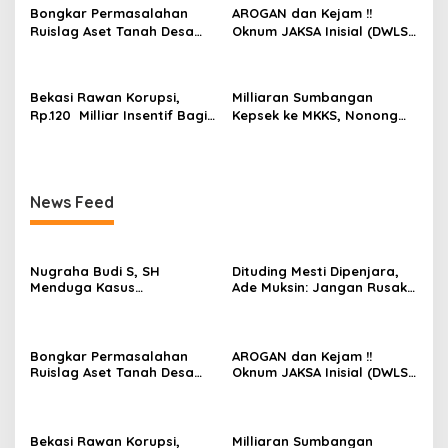
Pelaku Dipengaruhi
Verifikasi
Bongkar Permasalahan
AROGAN dan Kejam !!
s
Narkoba, Tes Urine Mesti
Ruislag Aset Tanah Desa
Oknum JAKSA Inisial (DWLS)
dilakukan Polisi ?
Mekarwangi, LIN
diduga Hajar ART Asal
Pertanyakan Penggantinya
Lampung Di Sekolah
Dimana?
PENABUR
Bekasi Rawan Korupsi,
Milliaran Sumbangan
Rp.120 Milliar Insentif Bagi
Kepsek ke MKKS, Nonong
ASN Pemungut Pajak Belum
Winarni Ikut Menikmati??
Jelas PERBUP nya, Komisi 1
Angkat Tangan
News Feed
Nugraha Budi S, SH
Dituding Mesti Dipenjara,
Menduga Kasus
Ade Muksin: Jangan Rusak
Penyekapan dan
Nama Baik Seseorang
Penganiayaan Abdul Latif,
Tanpa Konfirmasi dan
Pelaku Dipengaruhi
Verifikasi
Narkoba, Tes Urine Mesti
Bongkar Permasalahan
AROGAN dan Kejam !!
dilakukan Polisi ?
Ruislag Aset Tanah Desa
Oknum JAKSA Inisial (DWLS)
Mekarwangi, LIN
diduga Hajar ART Asal
Pertanyakan Penggantinya
Lampung Di Sekolah
Dimana?
PENABUR
Bekasi Rawan Korupsi,
Milliaran Sumbangan