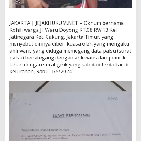
i
K
u
a
JAKARTA | JEJAKHUKUM.NET – Oknum bernama
s
Rohili warga Jl. Waru Doyong RT.08 RW.13,Kel.
a
Jatinegara Kec. Cakung, Jakarta Timur, yang
A
h
menyebut dirinya diberi kuasa oleh yang mengaku
l
ahli waris yang diduga memegang data palsu (surat
i
palsu) bersitegang dengan ahli waris dari pemilik
W
lahan dengan surat girik yang sah dab terdaftar di
a
kelurahan, Rabu, 1/5/2024.
r
i
s
P
e
m
i
l
i
k
L
a
h