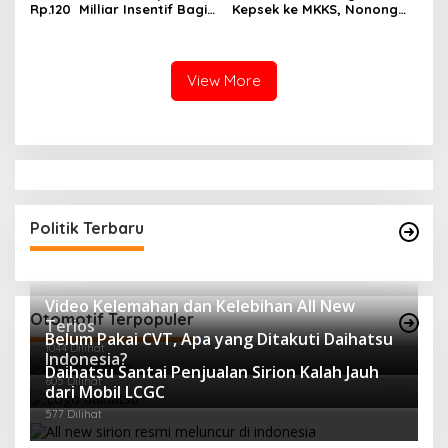
Rp.120 Milliar Insentif Bagi
Kepsek ke MKKS, Nonong
ASN Pemungut Pajak Belum
Winarni Ikut Menikmati??
Jelas PERBUP nya, Komisi 1
Angkat Tangan
View More
Politik Terbaru
Video Kelemahan dan Kelebihan All New
Otomotif Terpopuler
Terios
Belum Pakai CVT, Apa yang Ditakuti Daihatsu
1044 Dilihat
Indonesia?
Daihatsu Santai Penjualan Sirion Kalah Jauh
605 Dilihat
dari Mobil LCGC
577 Dilihat