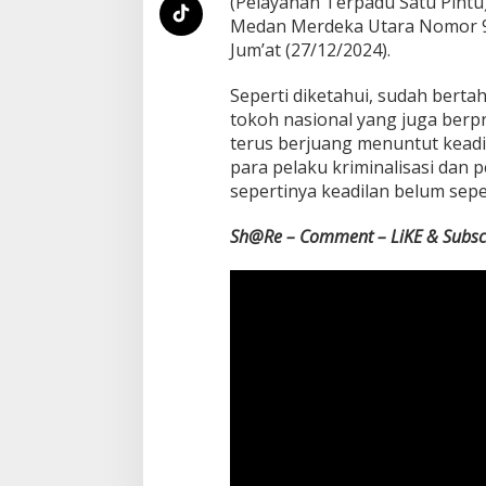
(Pelayanan Terpadu Satu Pintu)
a
Medan Merdeka Utara Nomor 9-
K
Jum’at (27/12/2024).
e
m
b
Seperti diketahui, sudah berta
a
tokoh nasional yang juga berpr
l
terus berjuang menuntut kead
i
para pelaku kriminalisasi dan
S
u
sepertinya keadilan belum sep
r
a
Sh@Re – Comment – LiKE & Subscr
t
i
K
e
t
u
a
M
a
h
k
a
m