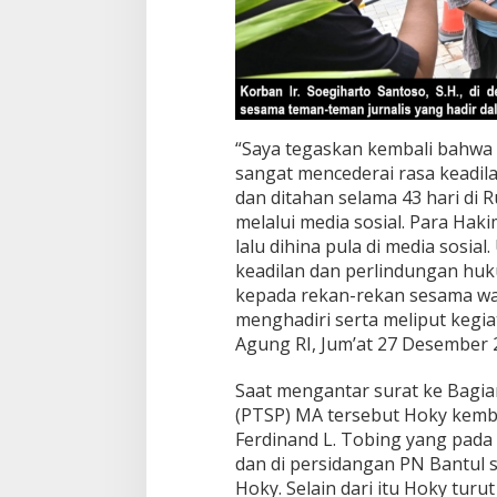
“Saya tegaskan kembali bahwa 
sangat mencederai rasa keadila
dan ditahan selama 43 hari di R
melalui media sosial. Para Ha
lalu dihina pula di media sosia
keadilan dan perlindungan hu
kepada rekan-rekan sesama wa
menghadiri serta meliput kegi
Agung RI, Jum’at 27 Desember 
Saat mengantar surat ke Bagia
(PTSP) MA tersebut Hoky kemba
Ferdinand L. Tobing yang pada 
dan di persidangan PN Bantul
Hoky. Selain dari itu Hoky tur