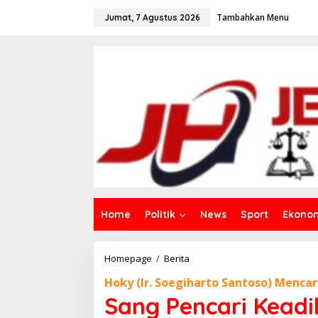
L
Tambahkan Menu
e
Jumat, 7 Agustus 2026
w
a
t
i
k
e
k
o
n
t
e
n
Home
Politik
News
Sport
Ekono
Homepage
/
Berita
S
a
Hoky (Ir. Soegiharto Santoso) Mencar
n
g
Sang Pencari Keadil
P