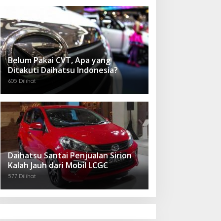
Belum Pakai CVT, Apa yang
Ditakuti Daihatsu Indonesia?
605 Dilihat
Daihatsu Santai Penjualan Sirion
Kalah Jauh dari Mobil LCGC
577 Dilihat