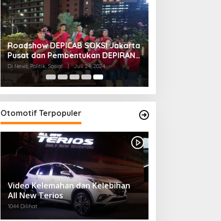
Roadshow DEPICAB SOKSI Jakarta
Pusat dan Pembentukan DEPIRAN
Telah Rampung
Di News, Politik, Sosial
|
Juli 24, 2024
Otomotif Terpopuler
Video Kelemahan dan Kelebihan
All New Terios
1044 Dilihat