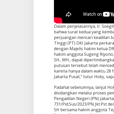
a
h
A
g
u
Dalam penjelasannya, Ir. Soe
n
g
bahwa surat kedua yang kemba
R
perjuangan mencari keadilan ba
I
Tinggi (PT) DKI Jakarta perkar
dengan Majelis hakim ketua DR.
hakim anggota Sugeng Riyono, 
SH., MH., dapat dipertimbangka
putusan tersebut telah mence
karena hanya dalam waktu 28 
Jakarta Pusat,” tutur Hoky, sa
Padahal sebelumnya, lanjut Hok
disidangkan melalui proses pe
Pengadilan Negeri (PN) Jakarta
731/Pid.Sus/2023/PN Jkt.Pst de
SH bersama hakim anggota Tegu