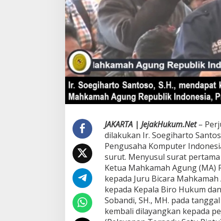
t
o
S
a
n
t
o
s
o
,
S
H
U
n
JAKARTA | JejakHukum.Net
– Per
t
dilakukan Ir. Soegiharto Santo
u
Pengusaha Komputer Indonesi
k
K
surut. Menyusul surat pertama
a
Ketua Mahkamah Agung (MA) RI, 
l
kepada Juru Bicara Mahkamah Ag
i
kepada Kepala Biro Hukum da
K
e
Sobandi, SH., MH. pada tangga
d
kembali dilayangkan kepada pe
u