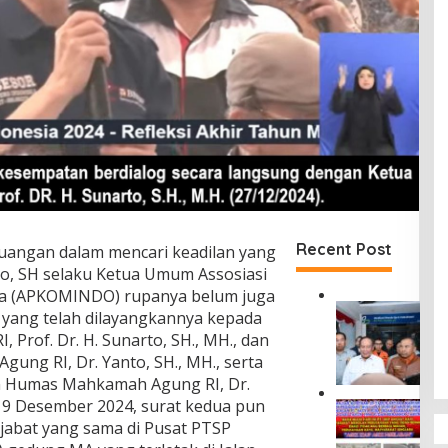
Recent Post
juangan dalam mencari keadilan yang
so, SH selaku Ketua Umum Assosiasi
a (APKOMINDO) rupanya belum juga
D
 yang telah dilayangkannya kepada
i
Prof. Dr. H. Sunarto, SH., MH., dan
r
ung RI, Dr. Yanto, SH., MH., serta
u
n Humas Mahkamah Agung RI, Dr.
t
J
l 9 Desember 2024, surat kedua pun
M
a
jabat yang sama di Pusat PTSP
a
s
s