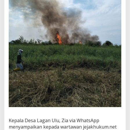
t
a
n
"
Kepala Desa Lagan Ulu, Zia via WhatsApp
menyampaikan kepada wartawan jejakhukum.net