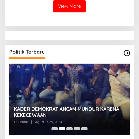
View More
Politik Terbaru
KADER DEMOKRAT ANCAM MUNDUR KARENA
K
KEKECEWAAN
B
H
Di Politik
|
Agustus 25, 2024
Di 