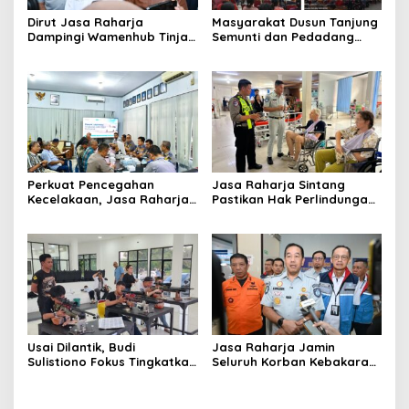
Dirut Jasa Raharja
Masyarakat Dusun Tanjung
Dampingi Wamenhub Tinjau
Semunti dan Pedadang
Penanganan Korban KM
Hulu: Tuntut Pemutusan
Mutiara Sentosa II di RS
Kontrak PT. Satya Nusa
PHC Surabaya
Perkuat Pencegahan
Jasa Raharja Sintang
Kecelakaan, Jasa Raharja
Pastikan Hak Perlindungan
Kalbar Hadiri Evaluasi
Korban Kecelakaan Lalu
Fasilitas Keselamatan
Lintas Terpenuhi
Jalan di Pontianak
Usai Dilantik, Budi
Jasa Raharja Jamin
Sulistiono Fokus Tingkatkan
Seluruh Korban Kebakaran
Prestasi Atlet Menembak
KM Mutiara Sentosa II di
Pontianak
Perairan Sumenep