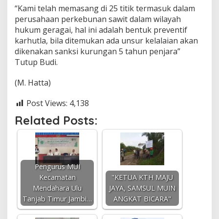
“Kami telah memasang di 25 titik termasuk dalam
perusahaan perkebunan sawit dalam wilayah
hukum geragai, hal ini adalah bentuk preventif
karhutla, bila ditemukan ada unsur kelalaian akan
dikenakan sanksi kurungan 5 tahun penjara”
Tutup Budi.
(M. Hatta)
Post Views:
4,138
Related Posts:
Pengurus MUI
Kecamatan
"KETUA KTH MAJU
Mendahara Ulu
JAYA, SAMSUL MUIN
Tanjab Timur Jambi…
ANGKAT BICARA"