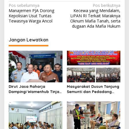
N
Pos sebelumnya
Pos berikutnya
Manajemen PJA Dorong
Kecewa yang Mendalam,
a
Kepolisian Usut Tuntas
LiPAN RI Terkait Maraknya
v
Tewasnya Warga Ancol
Oknum Mafia Tanah, serta
dugaan Ada Mafia Hukum
i
g
Jangan Lewatkan
a
s
i
p
o
s
Dirut Jasa Raharja
Masyarakat Dusun Tanjung
Dampingi Wamenhub Tinjau
Semunti dan Pedadang
Penanganan Korban KM
Hulu: Tuntut Pemutusan
Mutiara Sentosa II di RS
Kontrak PT. Satya Nusa
PHC Surabaya