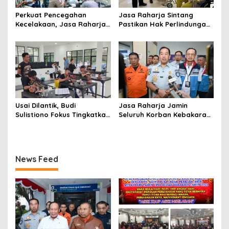
Perkuat Pencegahan
Jasa Raharja Sintang
Kecelakaan, Jasa Raharja
Pastikan Hak Perlindungan
Kalbar Hadiri Evaluasi
Korban Kecelakaan Lalu
Fasilitas Keselamatan
Lintas Terpenuhi
Jalan di Pontianak
Usai Dilantik, Budi
Jasa Raharja Jamin
Sulistiono Fokus Tingkatkan
Seluruh Korban Kebakaran
Prestasi Atlet Menembak
KM Mutiara Sentosa II di
Pontianak
Perairan Sumenep
News Feed