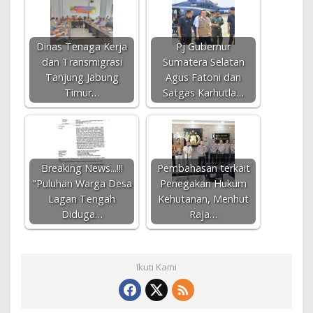
Dinas Tenaga Kerja
Pj Gubernur
dan Transmigrasi
Sumatera Selatan
Tanjung Jabung
Agus Fatoni dan
Timur…
Satgas Karhutla…
Breaking News...!!!
Pembahasan terkait
"Puluhan Warga Desa
Penegakan Hukum
Lagan Tengah
Kehutanan, Menhut
Diduga…
Raja…
Ikuti Kami