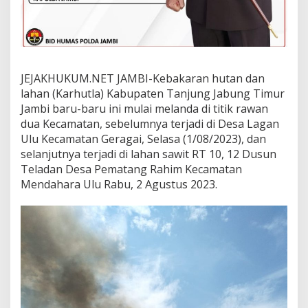
i
M
u
l
a
i
JEJAKHUKUM.NET JAMBI-Kebakaran hutan dan
T
lahan (Karhutla) Kabupaten Tanjung Jabung Timur
e
r
Jambi baru-baru ini mulai melanda di titik rawan
b
dua Kecamatan, sebelumnya terjadi di Desa Lagan
a
Ulu Kecamatan Geragai, Selasa (1/08/2023), dan
k
selanjutnya terjadi di lahan sawit RT 10, 12 Dusun
a
r
Teladan Desa Pematang Rahim Kecamatan
d
Mendahara Ulu Rabu, 2 Agustus 2023.
i
D
u
a
K
e
c
a
m
a