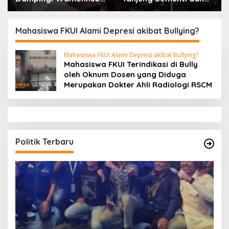
Tinjau Penanganan
Pedadang Hulu: Tuntut
Korban KM Mutiara
Pemutusan Kontrak PT.
Sentosa II di RS PHC
Satya Nusa Indah
Mahasiswa FKUI Alami Depresi akibat Bullying?
Surabaya
Mahasiswa FKUI Alami Depresi akibat Bullying?
Mahasiswa FKUI Terindikasi di Bully
oleh Oknum Dosen yang Diduga
Merupakan Dokter Ahli Radiologi RSCM
Politik Terbaru