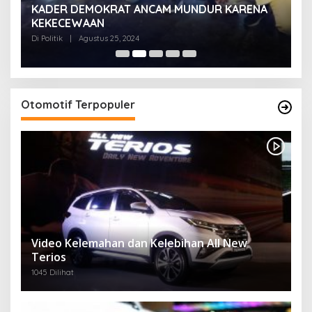
KADER DEMOKRAT ANCAM MUNDUR KARENA
K
KEKECEWAAN
B
H
Di Politik
|
Agustus 25, 2024
Di 
Otomotif Terpopuler
Video Kelemahan dan Kelebihan All New
Terios
1045 Dilihat