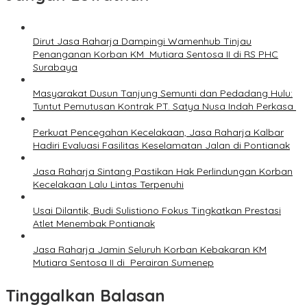
Dirut Jasa Raharja Dampingi Wamenhub Tinjau
Penanganan Korban KM Mutiara Sentosa II di RS PHC
Surabaya
Masyarakat Dusun Tanjung Semunti dan Pedadang Hulu:
Tuntut Pemutusan Kontrak PT. Satya Nusa Indah Perkasa ‎
Perkuat Pencegahan Kecelakaan, Jasa Raharja Kalbar
Hadiri Evaluasi Fasilitas Keselamatan Jalan di Pontianak
Jasa Raharja Sintang Pastikan Hak Perlindungan Korban
Kecelakaan Lalu Lintas Terpenuhi
Usai Dilantik, Budi Sulistiono Fokus Tingkatkan Prestasi
Atlet Menembak Pontianak
Jasa Raharja Jamin Seluruh Korban Kebakaran KM
Mutiara Sentosa II di Perairan Sumenep
Tinggalkan Balasan