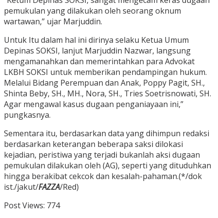
“Ketum Depinas SOKSI, sangat mengecam keras dugaan
pemukulan yang dilakukan oleh seorang oknum
wartawan,” ujar Marjuddin.
Untuk Itu dalam hal ini dirinya selaku Ketua Umum
Depinas SOKSI, lanjut Marjuddin Nazwar, langsung
mengamanahkan dan memerintahkan para Advokat
LKBH SOKSI untuk memberikan pendampingan hukum.
Melalui Bidang Perempuan dan Anak, Poppy Pagit, SH.,
Shinta Beby, SH., MH., Nora, SH., Tries Soetrisnowati, SH.
Agar mengawal kasus dugaan penganiayaan ini,”
pungkasnya.
Sementara itu, berdasarkan data yang dihimpun redaksi
berdasarkan keterangan beberapa saksi dilokasi
kejadian, peristiwa yang terjadi bukanlah aksi dugaan
pemukulan dilakukan oleh (AG), seperti yang dituduhkan
hingga berakibat cekcok dan kesalah-pahaman.(*/dok
ist./jakut/
FAZZA
/Red)
Post Views:
774