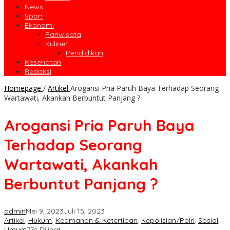
News
Sport
Ekonomi
Pariwisata
Kuliner
Pendidikan
Kesehatan
Redaksi
Homepage
/
Artikel
Arogansi Pria Paruh Baya Terhadap Seorang
Wartawati, Akankah Berbuntut Panjang ?
Arogansi Pria Paruh Baya
Terhadap Seorang
Wartawati, Akankah
Berbuntut Panjang ?
admin
Mei 9, 2023
Juli 15, 2023
Artikel
,
Hukum
,
Keamanan & Ketertiban
,
Kepolisian/Polri
,
Sosial
,
Umum
774 Dilihat