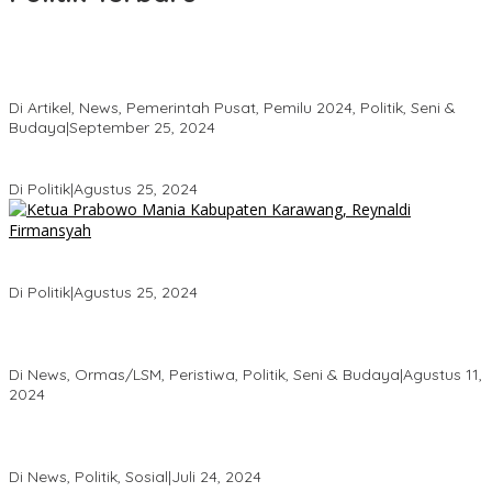
HRD Jaring Aspirasi Masyarakat, Warga Balee Panah Minta
Dibangun “Jembatan Rangka Baja
Di Artikel, News, Pemerintah Pusat, Pemilu 2024, Politik, Seni &
Budaya
|
September 25, 2024
KADER DEMOKRAT ANCAM MUNDUR KARENA KEKECEWAAN
Di Politik
|
Agustus 25, 2024
Ketua Prabowo Mania Karawang Siap Berjuang di Garis Depan
untuk Pemenangan Haji Aep
Di Politik
|
Agustus 25, 2024
Kembang Latar DPW DKI Jakarta, Hadiri Milad Forum Betawi
Rempug yang ke 23 Tahun Di Kemayoran
Di News, Ormas/LSM, Peristiwa, Politik, Seni & Budaya
|
Agustus 11,
2024
Roadshow DEPICAB SOKSI Jakarta Pusat dan Pembentukan
DEPIRAN Telah Rampung
Di News, Politik, Sosial
|
Juli 24, 2024