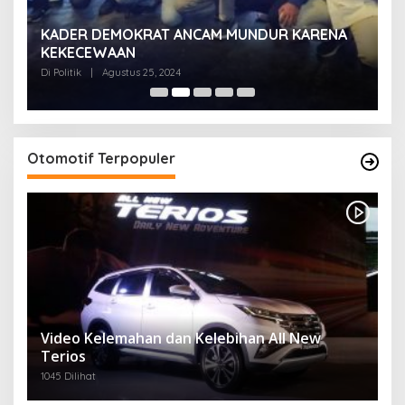
KADER DEMOKRAT ANCAM MUNDUR KARENA
K
KEKECEWAAN
B
H
Di Politik
|
Agustus 25, 2024
Di 
Otomotif Terpopuler
Video Kelemahan dan Kelebihan All New
Terios
1045 Dilihat