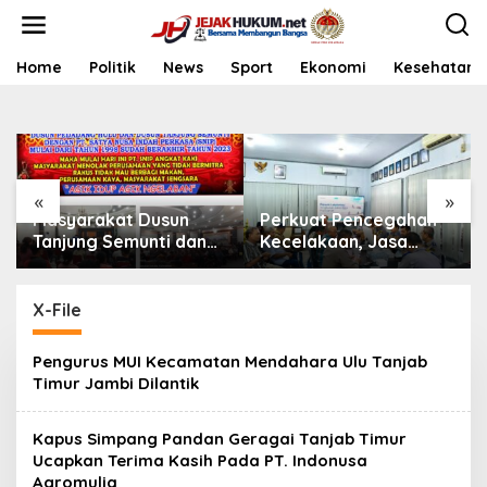
L
e
w
a
Home
Politik
News
Sport
Ekonomi
Kesehatan
t
i
k
e
k
o
«
»
n
Masyarakat Dusun
Perkuat Pencegahan
t
Tanjung Semunti dan
Kecelakaan, Jasa
e
Pedadang Hulu: Tuntut
Raharja Kalbar Hadiri
n
Pemutusan Kontrak PT.
Evaluasi Fasilitas
Satya Nusa Indah
Keselamatan Jalan di
X-File
Pontianak
Pengurus MUI Kecamatan Mendahara Ulu Tanjab
Timur Jambi Dilantik
Kapus Simpang Pandan Geragai Tanjab Timur
Ucapkan Terima Kasih Pada PT. Indonusa
Agromulia