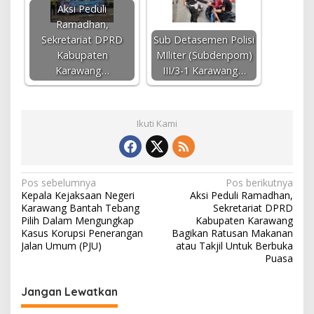
Aksi Peduli
Ramadhan,
Sekretariat DPRD
Sub Detasemen Polisi
Kabupaten
MIliter (Subdenpom)
Karawang…
III/3-1 Karawang…
Ikuti Kami
N
Pos sebelumnya
Pos berikutnya
Kepala Kejaksaan Negeri
Aksi Peduli Ramadhan,
a
Karawang Bantah Tebang
Sekretariat DPRD
v
Pilih Dalam Mengungkap
Kabupaten Karawang
Kasus Korupsi Penerangan
Bagikan Ratusan Makanan
i
Jalan Umum (PJU)
atau Takjil Untuk Berbuka
Puasa
g
a
Jangan Lewatkan
s