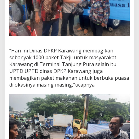
b
a
g
i
M
a
k
a
n
“Hari ini Dinas DPKP Karawang membagikan
a
sebanyak 1000 paket Takjil untuk masyarakat
n
Karawang di Terminal Tanjung Pura selain itu
UPTD UPTD dinas DPKP Karawang juga
membagikan paket makanan untuk berbuka puasa
dilokasinya masing masing,”ucapnya.