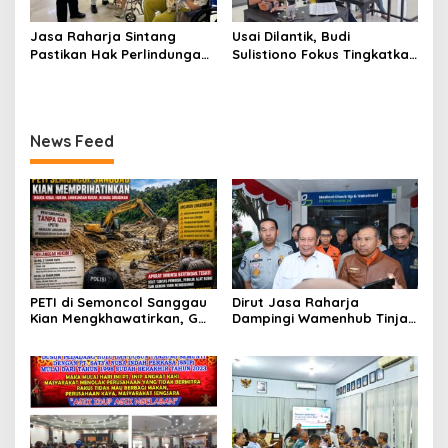
Jasa Raharja Sintang
Usai Dilantik, Budi
Pastikan Hak Perlindungan
Sulistiono Fokus Tingkatkan
Korban Kecelakaan Lalu
Prestasi Atlet Menembak
Lintas Terpenuhi
Pontianak
News Feed
PETI di Semoncol Sanggau
Dirut Jasa Raharja
Kian Mengkhawatirkan, GWI
Dampingi Wamenhub Tinjau
Kalbar Desak Penindakan
Penanganan Korban KM
hingga Tingkat Pusat
Mutiara Sentosa II di RS
PHC Surabaya