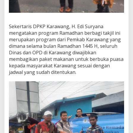
m
a
d
h
a
Sekertaris DPKP Karawang, H. Edi Suryana
n
mengatakan program Ramadhan berbagi takjil ini
d
merupakan program dari Pemkab Karawang yang
e
dimana selama bulan Ramadhan 1445 H, seluruh
n
g
Dinas dan OPD di Karawang diwajibkan
a
membagikan paket makanan untuk berbuka puasa
n
kepada masyarakat Karawang sesuai dengan
A
jadwal yang sudah ditentukan.
k
s
i
S
o
s
i
a
l
B
e
r