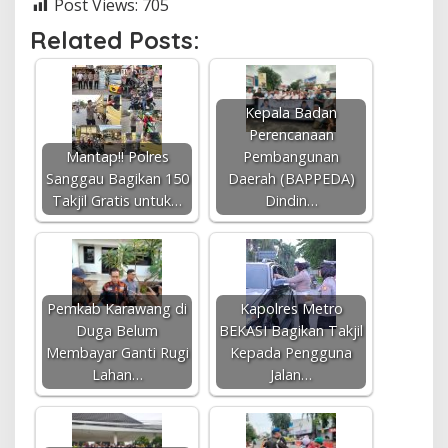
Post Views:
705
Related Posts:
Kepala Badan
Perencanaan
Mantap!! Polres
Pembangunan
Sanggau Bagikan 150
Daerah (BAPPEDA)
Takjil Gratis untuk…
Dindin…
Pemkab Karawang di
Kapolres Metro
Duga Belum
BEKASI Bagikan Takjil
Membayar Ganti Rugi
Kepada Pengguna
Lahan…
Jalan…