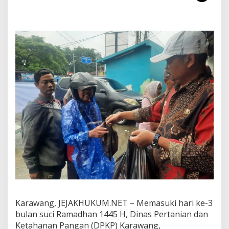
e
t
a
h
a
n
a
n
P
a
n
g
a
n
(
D
P
K
P
)
K
a
Karawang, JEJAKHUKUM.NET – Memasuki hari ke-3
r
bulan suci Ramadhan 1445 H, Dinas Pertanian dan
a
Ketahanan Pangan (DPKP) Karawang,
w