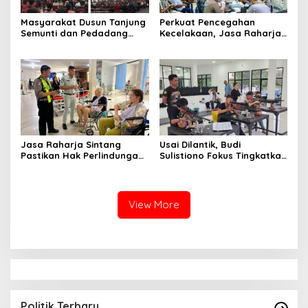
Masyarakat Dusun Tanjung
Perkuat Pencegahan
Semunti dan Pedadang
Kecelakaan, Jasa Raharja
Hulu: Tuntut Pemutusan
Kalbar Hadiri Evaluasi
Kontrak PT. Satya Nusa
Fasilitas Keselamatan
Jalan di Pontianak
Jasa Raharja Sintang
Usai Dilantik, Budi
Pastikan Hak Perlindungan
Sulistiono Fokus Tingkatkan
Korban Kecelakaan Lalu
Prestasi Atlet Menembak
Lintas Terpenuhi
Pontianak
View More
Politik Terbaru