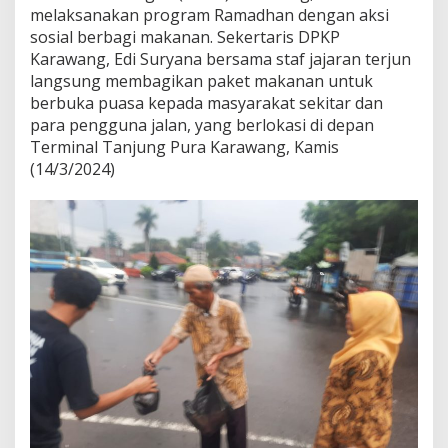
a
melaksanakan program Ramadhan dengan aksi
n
sosial berbagi makanan. Sekertaris DPKP
g
Karawang, Edi Suryana bersama staf jajaran terjun
,
langsung membagikan paket makanan untuk
M
e
berbuka puasa kepada masyarakat sekitar dan
l
para pengguna jalan, yang berlokasi di depan
a
Terminal Tanjung Pura Karawang, Kamis
k
(14/3/2024)
s
a
n
a
k
a
n
P
r
o
g
r
a
m
R
a