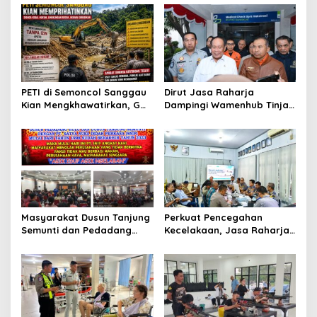
i
p
o
s
PETI di Semoncol Sanggau
Dirut Jasa Raharja
Kian Mengkhawatirkan, GWI
Dampingi Wamenhub Tinjau
Kalbar Desak Penindakan
Penanganan Korban KM
hingga Tingkat Pusat
Mutiara Sentosa II di RS
PHC Surabaya
Masyarakat Dusun Tanjung
Perkuat Pencegahan
Semunti dan Pedadang
Kecelakaan, Jasa Raharja
Hulu: Tuntut Pemutusan
Kalbar Hadiri Evaluasi
Kontrak PT. Satya Nusa
Fasilitas Keselamatan
Jalan di Pontianak