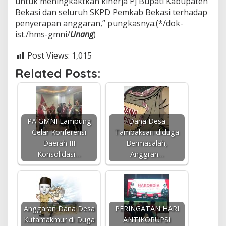
untuk meningkaktkan kinerja Pj Bupati Kabupaten
Bekasi dan seluruh SKPD Pemkab Bekasi terhadap
penyerapan anggaran,” pungkasnya.(*/dok-
ist./hms-gmni/
Unang
)
Post Views:
1,015
Related Posts:
PA GMNI Lampung
Dana Desa
Gelar Konferensi
Tambaksari diduga
Daerah III
Bermasalah,
Konsolidasi…
Anggran…
Anggaran Dana Desa
PERINGATAN HARI
Kutamakmur di Duga
ANTIKORUPSI