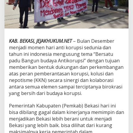
D
K
a
b
u
p
a
t
KAB. BEKASI, JEJAKHUKUM.NET
– Bulan Desember
e
menjadi momen hari anti korupsi sedunia dan
n
tahun ini indonesia mengusung tema “Bersatu
B
padu Bangun budaya Antikorupsi” dengan tujuan
e
k
memberikan bentuk dukungan dan perkembangan
a
atas peran pemberantasan korupsi, kolusi dan
s
nepotisme (KKN) secara sinergi dan kolaborasi
i
antara semua elemen sampai terciptanya birokrasi
A
yang bersih dari budaya korupsi.
m
b
i
Pemerintah Kabupaten (Pemkab) Bekasi hari ini
l
bisa dibilang gagal dalam kinerjanya memimpin dan
S
menjadikan Bekasi lebih berani untuk menjadi
i
Bekasi yang lebih baik. bisa dilihat dari kurang
k
a
maksimalnya kerja pemerintah dalam