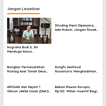
i
g
Jangan Lewatkan
a
s
Dituding Mesti Dipenjara,
i
Ade Muksin: Jangan Rusak
p
Nama Baik Seseorang
Tanpa Konfirmasi dan
o
Verifikasi
s
Nugraha Budi S, SH
Menduga Kasus
Penyekapan dan
Penganiayaan Abdul Latif,
Pelaku Dipengaruhi
Bongkar Permasalahan
Kungfu Seafood
Narkoba, Tes Urine Mesti
Ruislag Aset Tanah Desa
Nusantara: Menghadirkan
dilakukan Polisi ?
Mekarwangi, LIN
Kekayaan Rasa Laut
Pertanyakan Penggantinya
Indonesia dan Sajikan Cita
Dimana?
Rasa Laut Nusantara di
AROGAN dan Kejam !!
Bekasi Rawan Korupsi,
BEKASi
Oknum JAKSA Inisial (DWLS)
Rp.120 Milliar Insentif Bagi
diduga Hajar ART Asal
ASN Pemungut Pajak Belum
Lampung Di Sekolah
Jelas PERBUP nya, Komisi 1
PENABUR
Angkat Tangan