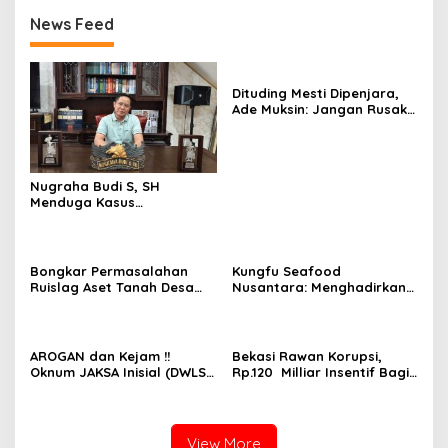
News Feed
Dituding Mesti Dipenjara,
Ade Muksin: Jangan Rusak
Nama Baik Seseorang
Tanpa Konfirmasi dan
Verifikasi
Nugraha Budi S, SH
Menduga Kasus
Penyekapan dan
Penganiayaan Abdul Latif,
Pelaku Dipengaruhi
Narkoba, Tes Urine Mesti
Bongkar Permasalahan
Kungfu Seafood
dilakukan Polisi ?
Ruislag Aset Tanah Desa
Nusantara: Menghadirkan
Mekarwangi, LIN
Kekayaan Rasa Laut
Pertanyakan Penggantinya
Indonesia dan Sajikan Cita
Dimana?
Rasa Laut Nusantara di
BEKASi
AROGAN dan Kejam !!
Bekasi Rawan Korupsi,
Oknum JAKSA Inisial (DWLS)
Rp.120 Milliar Insentif Bagi
diduga Hajar ART Asal
ASN Pemungut Pajak Belum
Lampung Di Sekolah
Jelas PERBUP nya, Komisi 1
PENABUR
Angkat Tangan
View More