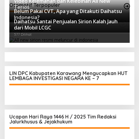
Video Kelemahan dan Kelebihan All New
Otomotif Terpopuler
Terios
Belum Pakai CVT, Apa yang Ditakuti Daihatsu
1044 Dilihat
Indonesia?
Daihatsu Santai Penjualan Sirion Kalah Jauh
605 Dilihat
dari Mobil LCGC
577 Dilihat
LIN DPC Kabupaten Karawang Mengucapkan HUT
LEMBAGA INVESTIGASI NEGARA KE – 7
Ucapan Hari Raya 1446 H / 2025 Tim Redaksi
Jalurkhusus & Jejakhukum