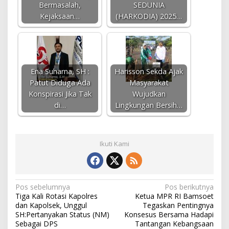
Bermasalah,
SEDUNIA
Kejaksaan…
(HARKODIA) 2025…
Ena Suharna, SH :
Harisson Sekda Ajak
Patut Diduga Ada
Masyarakat
Konspirasi Jika Tak
Wujudkan
di…
Lingkungan Bersih…
Ikuti Kami
N
Pos sebelumnya
Pos berikutnya
Tiga Kali Rotasi Kapolres
Ketua MPR RI Bamsoet
a
dan Kapolsek, Unggul
Tegaskan Pentingnya
v
SH:Pertanyakan Status (NM)
Konsesus Bersama Hadapi
Sebagai DPS
Tantangan Kebangsaan