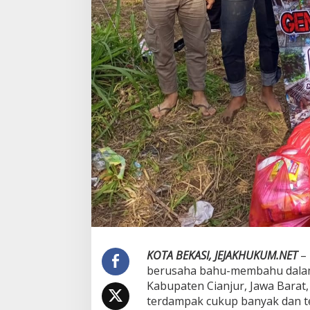
a
n
T
e
a
m
W
a
s
h
T
h
e
r
a
p
y
B
a
n
KOTA BEKASI, JEJAKHUKUM.NET
– 
t
u
berusaha bahu-membahu dala
W
Kabupaten Cianjur, Jawa Barat
a
terdampak cukup banyak dan te
r