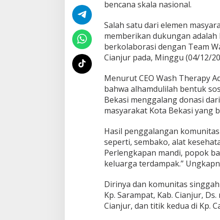
bencana skala nasional.
g
a
C
Salah satu dari elemen masyar
i
memberikan dukungan adalah 
a
berkolaborasi dengan Team W
n
Cianjur pada, Minggu (04/12/2
j
u
r
Menurut CEO Wash Therapy Ad
bahwa alhamdulilah bentuk sos
Bekasi menggalang donasi dari
masyarakat Kota Bekasi yang be
Hasil penggalangan komunitas
seperti, sembako, alat kesehatan
Perlengkapan mandi, popok bay
keluarga terdampak.” Ungkapn
Dirinya dan komunitas singgah 
Kp. Sarampat, Kab. Cianjur, Ds
Cianjur, dan titik kedua di Kp. C