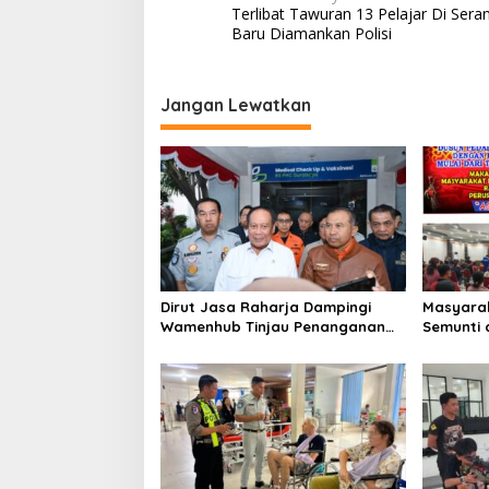
Terlibat Tawuran 13 Pelajar Di Sera
a
Baru Diamankan Polisi
v
i
Jangan Lewatkan
g
a
s
i
p
o
s
Dirut Jasa Raharja Dampingi
Masyarak
Wamenhub Tinjau Penanganan
Semunti 
Korban KM Mutiara Sentosa II di
Tuntut P
RS PHC Surabaya