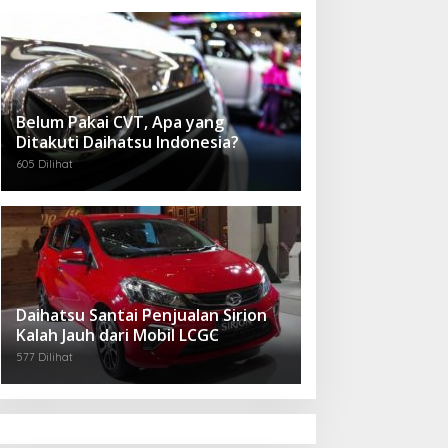
Belum Pakai CVT, Apa yang
Ditakuti Daihatsu Indonesia?
605 Dilihat
Daihatsu Santai Penjualan Sirion
Kalah Jauh dari Mobil LCGC
577 Dilihat