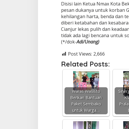
Disisi lain Ketua Nmax Kota B
pesan dukanya untuk korban G
kehilangan harta, benda dan t
diberi ketabahan dan kesabara
Cianjur lekas pulih dan kead
tidak ada lagi bencana untuk s
(*/dok-
Adi/Unang)
Post Views:
2,666
Related Posts:
Waras Wasisto
Siner
Berikan Bantuan
KS
Paket Sembako
Pral
untuk Warga…