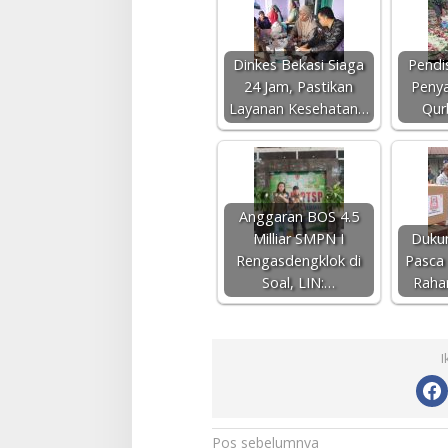
Dinkes Bekasi Siaga
Pendi
24 Jam, Pastikan
Penya
Layanan Kesehatan…
Qur
Anggaran BOS 4.5
Milliar SMPN I
Duku
Rengasdengklok di
Pasca 
Soal, LIN:…
Raha
I
N
Pos sebelumnya