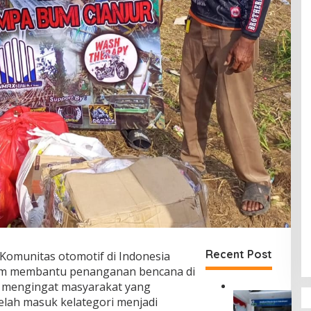
Recent Post
Komunitas otomotif di Indonesia
m membantu penanganan bencana di
, mengingat masyarakat yang
D
lah masuk kelategori menjadi
i