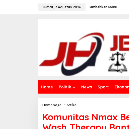
L
Tambahkan Menu
e
Jumat, 7 Agustus 2026
w
a
t
i
k
e
k
o
n
t
e
n
Home
Politik
News
Sport
Ekono
Homepage
/
Artikel
K
o
Komunitas Nmax Be
m
u
Wash Therapy Bant
n