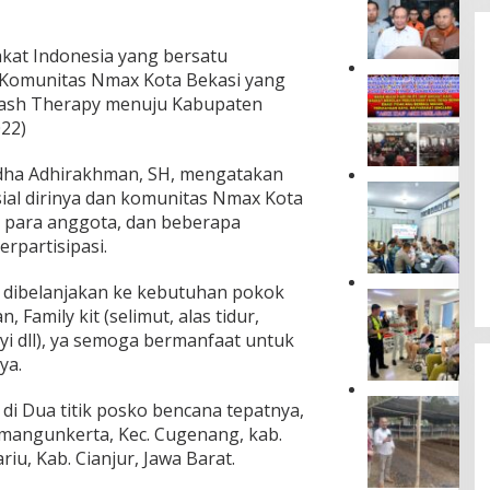
r
u
akat Indonesia yang bersatu
t
J
Komunitas Nmax Kota Bekasi yang
M
a
ash Therapy menuju Kabupaten
a
s
s
022)
a
y
R
a
ha Adhirakhman, SH, mengatakan
a
r
P
h
ial dirinya dan komunitas Nmax Kota
a
e
a
 para anggota, dan beberapa
k
r
r
a
rpartisipasi.
k
j
t
u
a
D
 dibelanjakan ke kebutuhan pokok
a
D
J
u
t
a
, Family kit (selimut, alas tidur,
a
s
P
m
i dll), ya semoga bermanfaat untuk
s
u
e
p
a
n
ya.
n
i
R
T
c
n
a
a
D
di Dua titik posko bencana tepatnya,
e
g
h
n
i
g
i
. mangunkerta, Kec. Cugenang, kab.
a
j
T
a
W
ariu, Kab. Cianjur, Jawa Barat.
r
u
a
h
a
j
n
n
a
m