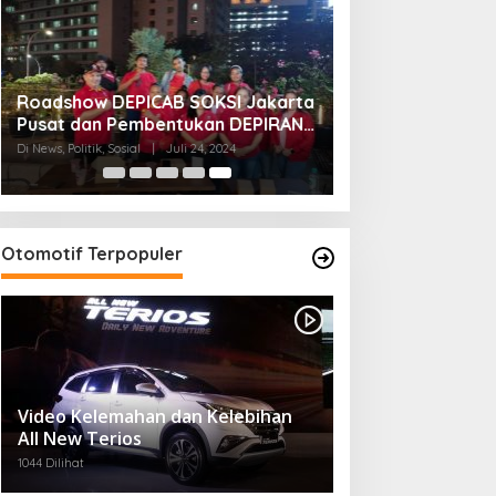
Roadshow DEPICAB SOKSI Jakarta
Pusat dan Pembentukan DEPIRAN
Telah Rampung
Di News, Politik, Sosial
|
Juli 24, 2024
Otomotif Terpopuler
Video Kelemahan dan Kelebihan
All New Terios
1044 Dilihat