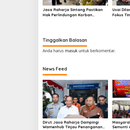
Jasa Raharja Sintang Pastikan
Usai Dila
Hak Perlindungan Korban
Fokus Tin
Kecelakaan Lalu Lintas Terpenuhi
Menemba
Tinggalkan Balasan
Anda harus
masuk
untuk berkomentar.
News Feed
Dirut Jasa Raharja Dampingi
Masyarak
Wamenhub Tinjau Penanganan
Semunti 