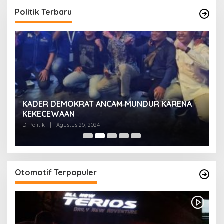
Politik Terbaru
KADER DEMOKRAT ANCAM MUNDUR KARENA
K
KEKECEWAAN
B
H
Di Politik
|
Agustus 25, 2024
Di 
Otomotif Terpopuler