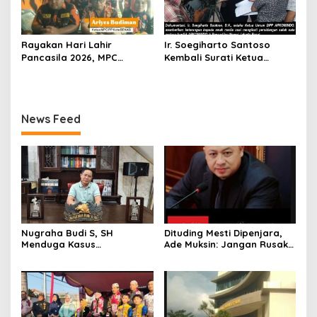
Rayakan Hari Lahir
Ir. Soegiharto Santoso
Pancasila 2026, MPC
Kembali Surati Ketua
Pemuda Pancasila Kota
Mahkamah Agung RI Terkait
Bekasi Gelar Aksi
Perkara Kasasi Nomor 431
Penanaman Pohon
K/TUN/202
News Feed
Nugraha Budi S, SH
Dituding Mesti Dipenjara,
Menduga Kasus
Ade Muksin: Jangan Rusak
Penyekapan dan
Nama Baik Seseorang
Penganiayaan Abdul Latif,
Tanpa Konfirmasi dan
Pelaku Dipengaruhi
Verifikasi
Narkoba, Tes Urine Mesti
dilakukan Polisi ?