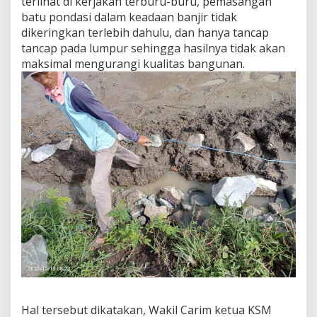
terlihat di kerjakan terburu-buru, pemasangan
n
batu pondasi dalam keadaan banjir tidak
t
dikeringkan terlebih dahulu, dan hanya tancap
e
n
tancap pada lumpur sehingga hasilnya tidak akan
g
maksimal mengurangi kualitas bangunan.
–
R
a
w
a
B
a
m
b
u
,
D
i
d
u
g
a
A
s
Hal tersebut dikatakan, Wakil Carim ketua KSM
a