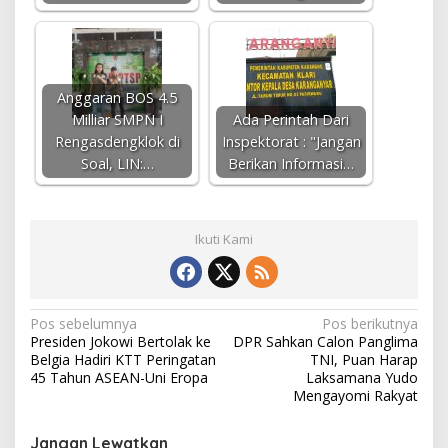
Anggaran BOS 4.5
Milliar SMPN I
Ada Perintah Dari
Rengasdengklok di
Inspektorat : "Jangan
Soal, LIN:…
Berikan Informasi…
Ikuti Kami
N
Pos sebelumnya
Pos berikutnya
Presiden Jokowi Bertolak ke
DPR Sahkan Calon Panglima
a
Belgia Hadiri KTT Peringatan
TNI, Puan Harap
v
45 Tahun ASEAN-Uni Eropa
Laksamana Yudo
Mengayomi Rakyat
i
g
Jangan Lewatkan