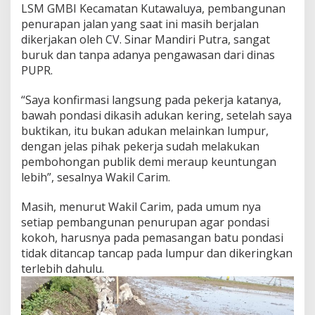
LSM GMBI Kecamatan Kutawaluya, pembangunan
l
J
penurapan jalan yang saat ini masih berjalan
a
dikerjakan oleh CV. Sinar Mandiri Putra, sangat
d
buruk dan tanpa adanya pengawasan dari dinas
i
PUPR.
“Saya konfirmasi langsung pada pekerja katanya,
bawah pondasi dikasih adukan kering, setelah saya
buktikan, itu bukan adukan melainkan lumpur,
dengan jelas pihak pekerja sudah melakukan
pembohongan publik demi meraup keuntungan
lebih”, sesalnya Wakil Carim.
Masih, menurut Wakil Carim, pada umum nya
setiap pembangunan penurupan agar pondasi
kokoh, harusnya pada pemasangan batu pondasi
tidak ditancap tancap pada lumpur dan dikeringkan
terlebih dahulu.