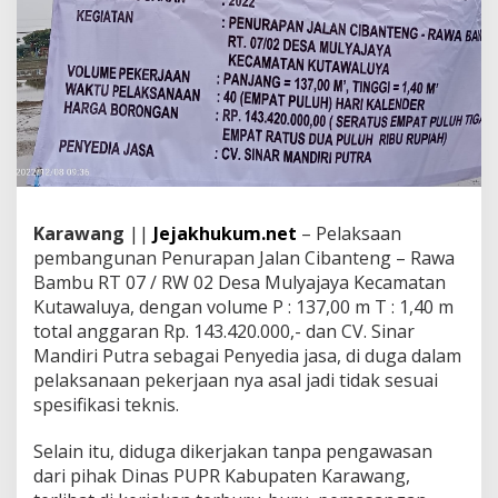
k
s
a
n
a
a
n
P
e
n
u
r
Karawang
||
Jejakhukum.net
– Pelaksaan
a
pembangunan Penurapan Jalan Cibanteng – Rawa
p
Bambu RT 07 / RW 02 Desa Mulyajaya Kecamatan
a
Kutawaluya, dengan volume P : 137,00 m T : 1,40 m
n
total anggaran Rp. 143.420.000,- dan CV. Sinar
J
a
Mandiri Putra sebagai Penyedia jasa, di duga dalam
l
pelaksanaan pekerjaan nya asal jadi tidak sesuai
a
spesifikasi teknis.
n
C
Selain itu, diduga dikerjakan tanpa pengawasan
i
b
dari pihak Dinas PUPR Kabupaten Karawang,
a