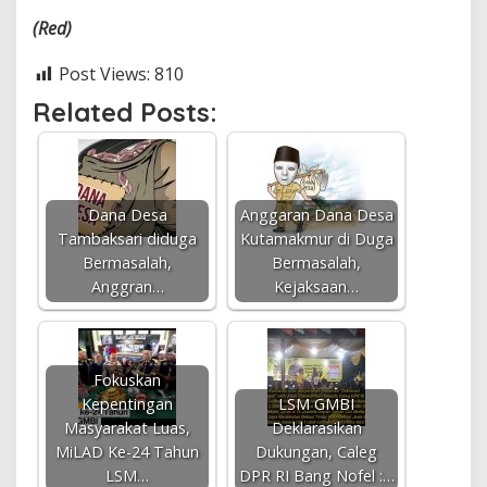
(Red)
Post Views:
810
Related Posts:
Dana Desa
Anggaran Dana Desa
Tambaksari diduga
Kutamakmur di Duga
Bermasalah,
Bermasalah,
Anggran…
Kejaksaan…
Fokuskan
Kepentingan
LSM GMBI
Masyarakat Luas,
Deklarasikan
MiLAD Ke-24 Tahun
Dukungan, Caleg
LSM…
DPR RI Bang Nofel :…