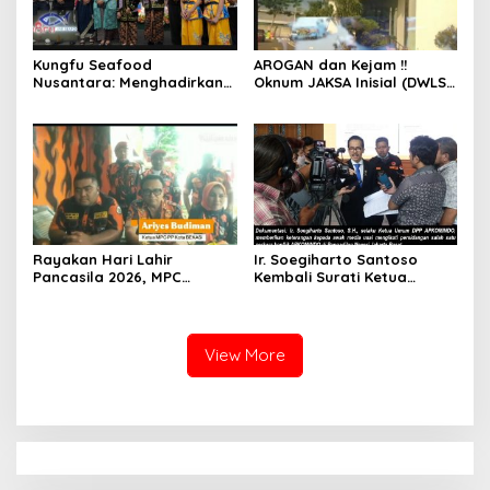
Kungfu Seafood
AROGAN dan Kejam !!
Nusantara: Menghadirkan
Oknum JAKSA Inisial (DWLS)
Kekayaan Rasa Laut
diduga Hajar ART Asal
Indonesia dan Sajikan Cita
Lampung Di Sekolah
Rasa Laut Nusantara di
PENABUR
BEKASi
Rayakan Hari Lahir
Ir. Soegiharto Santoso
Pancasila 2026, MPC
Kembali Surati Ketua
Pemuda Pancasila Kota
Mahkamah Agung RI Terkait
Bekasi Gelar Aksi
Perkara Kasasi Nomor 431
Penanaman Pohon
K/TUN/202
View More