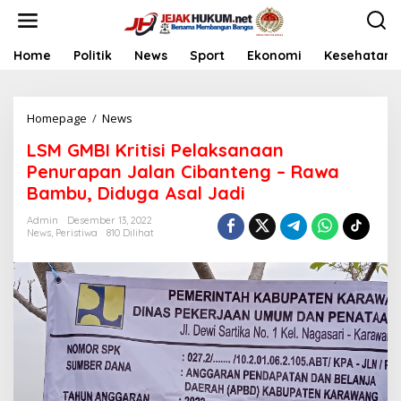
L
e
w
a
Home
Politik
News
Sport
Ekonomi
Kesehatan
t
i
k
Homepage
/
News
L
e
S
k
LSM GMBI Kritisi Pelaksanaan
M
o
G
n
Penurapan Jalan Cibanteng – Rawa
M
t
Bambu, Diduga Asal Jadi
B
e
I
n
Admin
Desember 13, 2022
K
News
,
Peristiwa
810 Dilihat
r
i
t
i
s
i
P
e
l
a