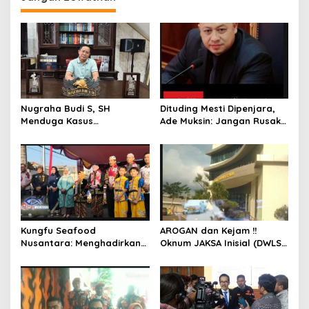
a
s
i
p
o
s
Nugraha Budi S, SH
Dituding Mesti Dipenjara,
Menduga Kasus
Ade Muksin: Jangan Rusak
Penyekapan dan
Nama Baik Seseorang
Penganiayaan Abdul Latif,
Tanpa Konfirmasi dan
Pelaku Dipengaruhi
Verifikasi
Narkoba, Tes Urine Mesti
dilakukan Polisi ?
Kungfu Seafood
AROGAN dan Kejam !!
Nusantara: Menghadirkan
Oknum JAKSA Inisial (DWLS)
Kekayaan Rasa Laut
diduga Hajar ART Asal
Indonesia dan Sajikan Cita
Lampung Di Sekolah
Rasa Laut Nusantara di
PENABUR
BEKASi