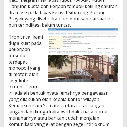
K
Tanjung kusta dan kerjaan tembok keliling saluran
e
drainase pada lapas kelas II Siborong Borong.
m
Proyek yang disebutkan tersebut sampai saat ini
e
n
pun terindikasi belum tuntas.
k
u
“Ironisnya, kami
m
duga kuat pada
h
pekerjaan
a
m
tersebut
S
terdapat
u
monopoli yang
m
di motori oleh
u
t
segelintir
,
oknum. Tentu
d
ini adalah bentuk nyata lemahnya pengawasan
i
yang dilakukan oleh kepala kantor wilayah
d
Kemenkumham Sumatera utara, atau jangan-
u
g
jangan dan diduga kakanwil tidak kuasa untuk
a
menahannya atau bahkan sudah menjalani
M
komunikasi yang erat dengan segelintir oknum
e