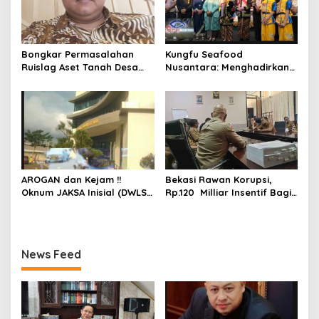
dilakukan Polisi ?
Bongkar Permasalahan
Kungfu Seafood
Ruislag Aset Tanah Desa
Nusantara: Menghadirkan
Mekarwangi, LIN
Kekayaan Rasa Laut
Pertanyakan Penggantinya
Indonesia dan Sajikan Cita
Dimana?
Rasa Laut Nusantara di
BEKASi
AROGAN dan Kejam !!
Bekasi Rawan Korupsi,
Oknum JAKSA Inisial (DWLS)
Rp.120 Milliar Insentif Bagi
diduga Hajar ART Asal
ASN Pemungut Pajak Belum
Lampung Di Sekolah
Jelas PERBUP nya, Komisi 1
PENABUR
Angkat Tangan
News Feed