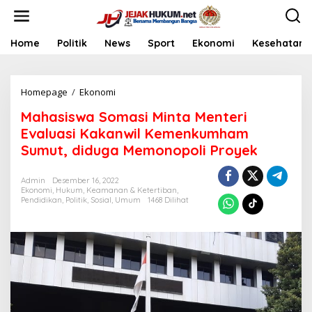
L
e
w
a
Home
Politik
News
Sport
Ekonomi
Kesehatan
t
i
k
Homepage
/
Ekonomi
M
e
a
k
Mahasiswa Somasi Minta Menteri
h
o
a
n
Evaluasi Kakanwil Kemenkumham
s
t
Sumut, diduga Memonopoli Proyek
i
e
s
n
w
Admin
Desember 16, 2022
Ekonomi
,
Hukum
,
Keamanan & Ketertiban
,
a
Pendidikan
,
Politik
,
Sosial
,
Umum
1468 Dilihat
S
o
m
a
s
i
M
i
n