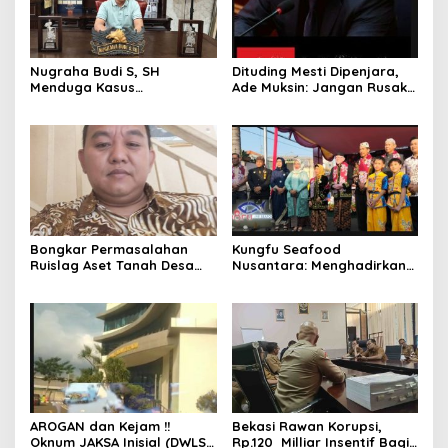
Nugraha Budi S, SH
Dituding Mesti Dipenjara,
Menduga Kasus
Ade Muksin: Jangan Rusak
Penyekapan dan
Nama Baik Seseorang
Penganiayaan Abdul Latif,
Tanpa Konfirmasi dan
Pelaku Dipengaruhi
Verifikasi
Narkoba, Tes Urine Mesti
dilakukan Polisi ?
Bongkar Permasalahan
Kungfu Seafood
Ruislag Aset Tanah Desa
Nusantara: Menghadirkan
Mekarwangi, LIN
Kekayaan Rasa Laut
Pertanyakan Penggantinya
Indonesia dan Sajikan Cita
Dimana?
Rasa Laut Nusantara di
BEKASi
AROGAN dan Kejam !!
Bekasi Rawan Korupsi,
Oknum JAKSA Inisial (DWLS)
Rp.120 Milliar Insentif Bagi