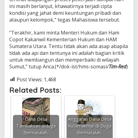
ini masih berlanjut, khawatirnya terjadi cipta
kondisi yang jahat demi keuntungan pribadi dan
ataupun kelompok,” tegas Mahasiswa tersebut.
“Terakhir, kami minta Menteri Hukum dan Ham
Copot Kakanwil Kementerian Hukum dan HAM
Sumatera Utara. Tentu tidak akan ada asap abapila
tidak ada api dan tentunya ini adalah bagian kritik
untuk membangun dan memperbaiki di wilayah
Sumut,” tutup Anca.(*/dok-ist/hms-somasi/
Tim-Red
)
Post Views:
1,468
Related Posts:
Dana Desa
Anggaran Dana Desa
Tambaksari diduga
Kutamakmur di Duga
Bermasalah,
Bermasalah,