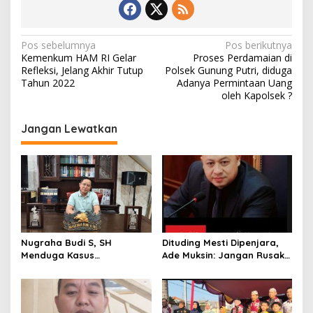
N
Pos sebelumnya
Pos berikutnya
Kemenkum HAM RI Gelar
Proses Perdamaian di
a
Refleksi, Jelang Akhir Tutup
Polsek Gunung Putri, diduga
v
Tahun 2022
Adanya Permintaan Uang
oleh Kapolsek ?
i
g
Jangan Lewatkan
a
s
i
p
o
s
Nugraha Budi S, SH
Dituding Mesti Dipenjara,
Menduga Kasus
Ade Muksin: Jangan Rusak
Penyekapan dan
Nama Baik Seseorang
Penganiayaan Abdul Latif,
Tanpa Konfirmasi dan
Pelaku Dipengaruhi
Verifikasi
Narkoba, Tes Urine Mesti