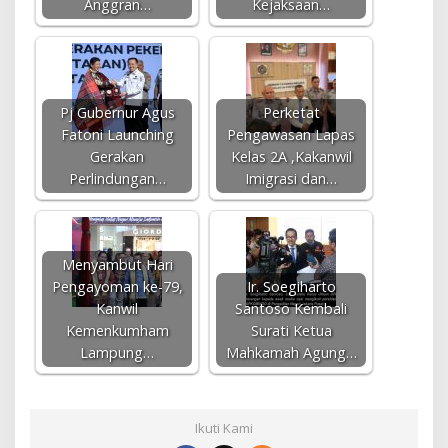
Anggran…
Kejaksaan…
Pj Gubernur Agus
Perketat
Fatoni Launching
Pengawasan Lapas
Gerakan
Kelas 2A ,Kakanwil
Perlindungan…
Imigrasi dan…
Menyambut Hari
Pengayoman ke-79,
Ir. Soegiharto
Kanwil
Santoso Kembali
Kemenkumham
Surati Ketua
Lampung…
Mahkamah Agung…
Ikuti Kami