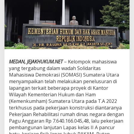
t
a
M
e
n
t
e
r
i
E
v
MEDAN, JEJAKHUKUM.NET
– Kelompok mahasiswa
a
l
yang tergabung dalam wadah Solidaritas
u
Mahasiswa Demokrasi (SOMASI) Sumatera Utara
a
menyampaikan telah melakukan penelusuran di
s
lapangan terkait beberapa proyek di Kantor
i
Wilayah Kementerian Hukum dan Ham
K
a
(Kemenkumham) Sumatera Utara pada T.A 2022
k
terkhusus pada pekerjaan konstruksi diantaranya
a
Pekerjaan Rehabilitasi rumah dinas negara dengan
n
Pagu Anggaran Rp 7.640.166.045,48, lalu pekerjaan
w
i
pembangunan lanjutan Lapas kelas II A pancur
l
batu, kerjaan fisik lapas lubuk PAKAM, Rutan