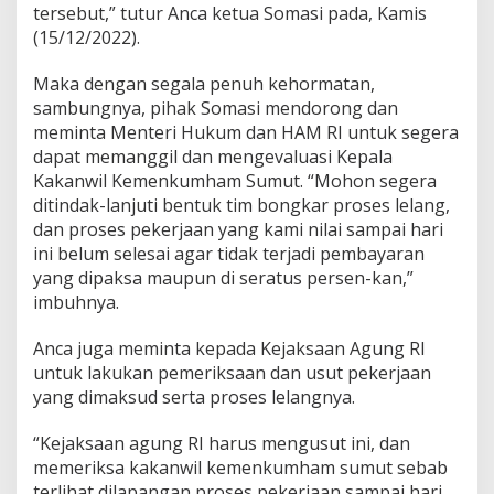
tersebut,” tutur Anca ketua Somasi pada, Kamis
m
o
(15/12/2022).
n
o
Maka dengan segala penuh kehormatan,
p
sambungnya, pihak Somasi mendorong dan
o
meminta Menteri Hukum dan HAM RI untuk segera
l
i
dapat memanggil dan mengevaluasi Kepala
P
Kakanwil Kemenkumham Sumut. “Mohon segera
r
ditindak-lanjuti bentuk tim bongkar proses lelang,
o
dan proses pekerjaan yang kami nilai sampai hari
y
ini belum selesai agar tidak terjadi pembayaran
e
k
yang dipaksa maupun di seratus persen-kan,”
imbuhnya.
Anca juga meminta kepada Kejaksaan Agung RI
untuk lakukan pemeriksaan dan usut pekerjaan
yang dimaksud serta proses lelangnya.
“Kejaksaan agung RI harus mengusut ini, dan
memeriksa kakanwil kemenkumham sumut sebab
terlihat dilapangan proses pekerjaan sampai hari