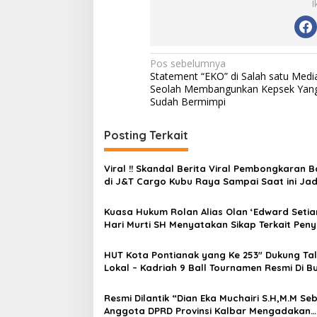
I
N
Pos sebelumnya
Statement “EKO” di Salah satu Medi
a
Seolah Membangunkan Kepsek Yan
v
Sudah Bermimpi
i
Posting Terkait
g
a
Viral !! Skandal Berita Viral Pembongkaran 
s
di J&T Cargo Kubu Raya Sampai Saat ini Jad
Sorotan Publik
i
Kuasa Hukum Rolan Alias Olan ‘Edward Setia
p
Hari Murti SH Menyatakan Sikap Terkait Peny
di Polresta Pontianak
o
HUT Kota Pontianak yang Ke 253″ Dukung Ta
s
Lokal – Kadriah 9 Ball Tournamen Resmi Di B
Resmi Dilantik “Dian Eka Muchairi S.H,M.M Se
Anggota DPRD Provinsi Kalbar Mengadakan