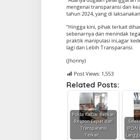
a
mengenai transparansi dan kead
r
tahun 2024, yang di laksanakan 
n
y
a
“Hingga kini, pihak terkait d
?
sebenarnya dan menindak tega
?
praktik manipulasi ini,agar ked
?
lagi dan Lebih Transparansi.
(Jhonny)
Post Views:
1,553
Related Posts:
Polda Kalbar Berikan
Respon Cepat dan
Selek
Transparansi
IPDN 
Terkait…
Langg