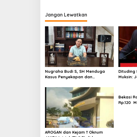
Tasyakur di Kediamannya
Jangan Lewatkan
Nugraha Budi S, SH Menduga
Dituding 
Kasus Penyekapan dan
Muksin: 
Penganiayaan Abdul Latif,
Seseoran
Pelaku Dipengaruhi Narkoba, Tes
Verifikasi
Urine Mesti dilakukan Polisi ?
Bekasi R
Rp.120 Mi
Pemungut
PERBUP n
Tangan
AROGAN dan Kejam !! Oknum