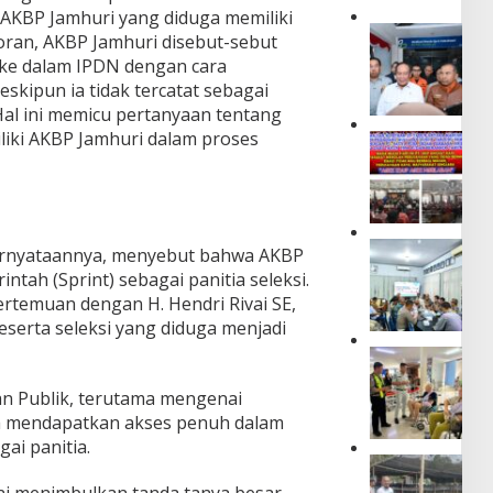
AKBP Jamhuri yang diduga memiliki
D
oran, AKBP Jamhuri disebut-sebut
i
e dalam IPDN dengan cara
r
eskipun ia tidak tercatat sebagai
u
 Hal ini memicu pertanyaan tentang
t
J
liki AKBP Jamhuri dalam proses
M
a
a
s
s
a
y
R
a
a
r
P
h
ernyataannya, menyebut bahwa AKBP
a
e
a
intah (Sprint) sebagai panitia seleksi.
k
r
r
a
ertemuan dengan H. Hendri Rivai SE,
k
j
t
eserta seleksi yang diduga menjadi
u
a
D
a
D
J
u
t
a
a
s
P
m
ian Publik, terutama mengenai
s
u
e
p
a
n
a mendapatkan akses penuh dalam
n
i
R
T
gai panitia.
c
n
a
a
D
e
g
h
n
i
g
i
ni menimbulkan tanda tanya besar