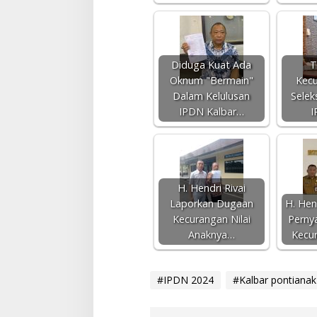
Diduga Kuat Ada
T
Oknum "Bermain"
Kecu
Dalam Kelulusan
Selek
IPDN Kalbar…
I
H. Hendri Rivai
Laporkan Dugaan
H. Hen
Kecurangan Nilai
Perny
Anaknya…
Kecur
#IPDN 2024
#Kalbar pontianak