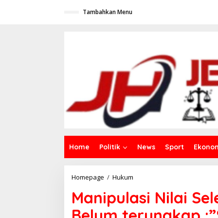
L
Tambahkan Menu
e
w
a
t
i
k
e
k
o
n
t
e
n
Home
Politik
News
Sport
Ekono
Homepage
/
Hukum
M
a
Manipulasi Nilai Se
n
i
Belum terungkap :
p