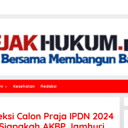
mi
Kesehatan
Redaksi
leksi Calon Praja IPDN 2024
”Siapakah AKBP Jamhuri