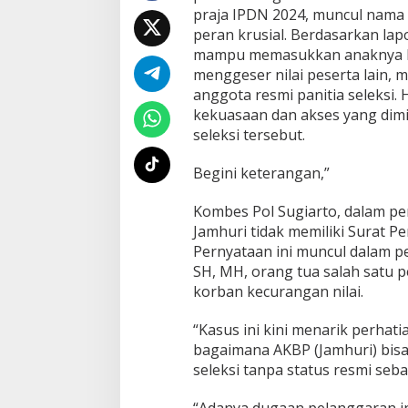
"
praja IPDN 2024, muncul nama 
S
peran krusial. Berdasarkan lap
i
mampu memasukkan anaknya k
a
menggeser nilai peserta lain, m
p
a
anggota resmi panitia seleksi.
k
kekuasaan dan akses yang dimi
a
seleksi tersebut.
h
A
Begini keterangan,”
K
B
P
Kombes Pol Sugiarto, dalam p
J
Jamhuri tidak memiliki Surat Per
a
Pernyataan ini muncul dalam p
m
SH, MH, orang tua salah satu p
h
u
korban kecurangan nilai.
r
i
“Kasus ini kini menarik perhat
S
bagaimana AKBP (Jamhuri) bis
e
seleksi tanpa status resmi seba
b
e
n
“Adanya dugaan pelanggaran i