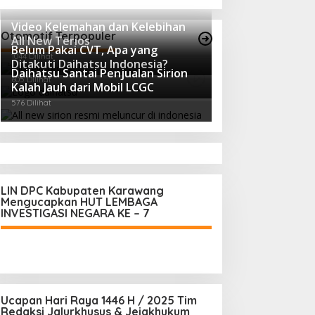
Video Kelemahan dan Kelebihan
Otomotif Terpopuler
All New Terios
Belum Pakai CVT, Apa yang
1044 Dilihat
Ditakuti Daihatsu Indonesia?
Daihatsu Santai Penjualan Sirion
605 Dilihat
Kalah Jauh dari Mobil LCGC
576 Dilihat
LIN DPC Kabupaten Karawang
Mengucapkan HUT LEMBAGA
INVESTIGASI NEGARA KE – 7
Ucapan Hari Raya 1446 H / 2025 Tim
Redaksi Jalurkhusus & Jejakhukum