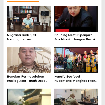
a
s
i
p
o
s
Nugraha Budi S, SH
Dituding Mesti Dipenjara,
Menduga Kasus
Ade Muksin: Jangan Rusak
Penyekapan dan
Nama Baik Seseorang
Penganiayaan Abdul Latif,
Tanpa Konfirmasi dan
Pelaku Dipengaruhi
Verifikasi
Narkoba, Tes Urine Mesti
dilakukan Polisi ?
Bongkar Permasalahan
Kungfu Seafood
Ruislag Aset Tanah Desa
Nusantara: Menghadirkan
Mekarwangi, LIN
Kekayaan Rasa Laut
Pertanyakan Penggantinya
Indonesia dan Sajikan Cita
Dimana?
Rasa Laut Nusantara di
BEKASi