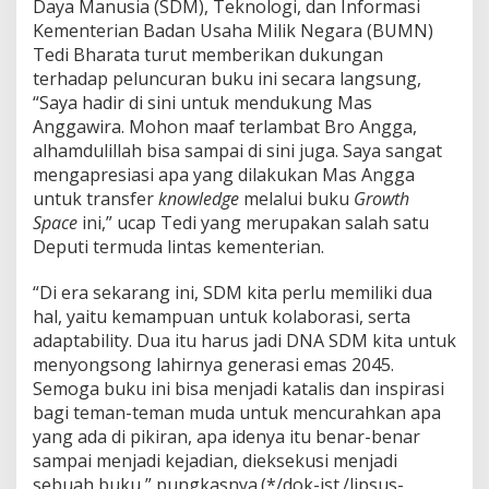
Daya Manusia (SDM), Teknologi, dan Informasi
Kementerian Badan Usaha Milik Negara (BUMN)
Tedi Bharata turut memberikan dukungan
terhadap peluncuran buku ini secara langsung,
“Saya hadir di sini untuk mendukung Mas
Anggawira. Mohon maaf terlambat Bro Angga,
alhamdulillah bisa sampai di sini juga. Saya sangat
mengapresiasi apa yang dilakukan Mas Angga
untuk transfer
knowledge
melalui buku
Growth
Space
ini,” ucap Tedi yang merupakan salah satu
Deputi termuda lintas kementerian.
“Di era sekarang ini, SDM kita perlu memiliki dua
hal, yaitu kemampuan untuk kolaborasi, serta
adaptability. Dua itu harus jadi DNA SDM kita untuk
menyongsong lahirnya generasi emas 2045.
Semoga buku ini bisa menjadi katalis dan inspirasi
bagi teman-teman muda untuk mencurahkan apa
yang ada di pikiran, apa idenya itu benar-benar
sampai menjadi kejadian, dieksekusi menjadi
sebuah buku,” pungkasnya.(*/dok-ist./lipsus-