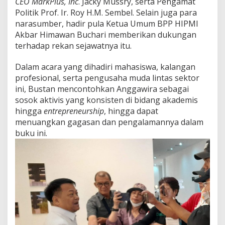
CEO MarkPlus, Inc
. Jacky Mussry, serta Pengamat
n
Politik Prof. Ir. Roy H.M. Sembel. Selain juga para
g
narasumber, hadir pula Ketua Umum BPP HIPMI
:
G
Akbar Himawan Buchari memberikan dukungan
e
terhadap rekan sejawatnya itu.
n
e
Dalam acara yang dihadiri mahasiswa, kalangan
r
profesional, serta pengusaha muda lintas sektor
a
s
ini, Bustan mencontohkan Anggawira sebagai
i
sosok aktivis yang konsisten di bidang akademis
M
hingga
entrepreneurship
, hingga dapat
u
menuangkan gagasan dan pengalamannya dalam
d
buku ini.
a
H
a
r
u
s
B
e
r
a
n