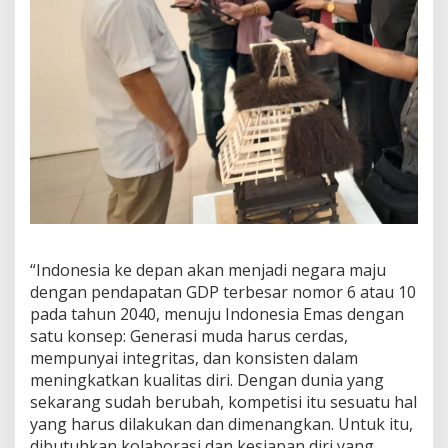
i
A
m
b
i
l
K
e
p
u
t
u
s
a
n
“Indonesia ke depan akan menjadi negara maju
B
dengan pendapatan GDP terbesar nomor 6 atau 10
e
pada tahun 2040, menuju Indonesia Emas dengan
r
satu konsep: Generasi muda harus cerdas,
b
mempunyai integritas, dan konsisten dalam
i
s
meningkatkan kualitas diri. Dengan dunia yang
n
sekarang sudah berubah, kompetisi itu sesuatu hal
i
yang harus dilakukan dan dimenangkan. Untuk itu,
s
dibutuhkan kolaborasi dan kesiapan diri yang
U