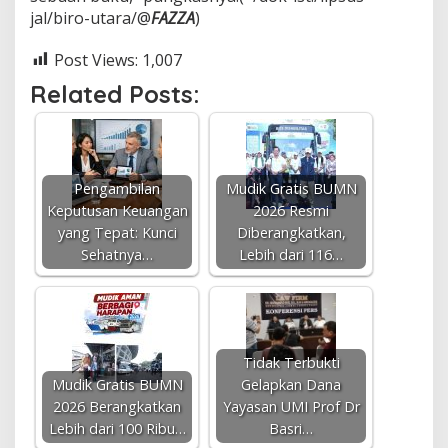
jal/biro-utara/@
FAZZA
)
Post Views:
1,007
Related Posts:
Pengambilan
Mudik Gratis BUMN
Keputusan Keuangan
2026 Resmi
yang Tepat: Kunci
Diberangkatkan,
Sehatnya…
Lebih dari 116…
Tidak Terbukti
Mudik Gratis BUMN
Gelapkan Dana
2026 Berangkatkan
Yayasan UMI Prof Dr
Lebih dari 100 Ribu…
Basri…