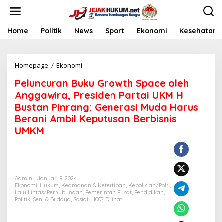
L
e
w
a
Home
Politik
News
Sport
Ekonomi
Kesehatan
t
i
k
Homepage
/
Ekonomi
P
e
e
k
Peluncuran Buku Growth Space oleh
l
o
u
n
Anggawira, Presiden Partai UKM H
n
t
Bustan Pinrang: Generasi Muda Harus
c
e
Berani Ambil Keputusan Berbisnis
u
n
r
UMKM
a
n
B
u
k
Admin
Januari 9, 2024
u
Ekonomi
,
Hukum
,
Keamanan & Ketertiban
,
Kepolisian/Polri
,
G
Lalu Lintas/Perhubungan
,
Pemerintah Pusat
,
Pendidikan
,
r
Politik
,
Seni & Budaya
,
Sosial
1007 Dilihat
o
w