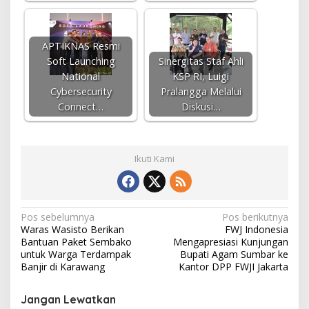
APTIKNAS Resmi
Soft Launching
Sinergitas Staf Ahli
National
KSP RI, Luigi
Cybersecurity
Pralangga Melalui
Connect…
Diskusi…
Ikuti Kami
N
Pos sebelumnya
Pos berikutnya
Waras Wasisto Berikan
FWJ Indonesia
a
Bantuan Paket Sembako
Mengapresiasi Kunjungan
v
untuk Warga Terdampak
Bupati Agam Sumbar ke
Banjir di Karawang
Kantor DPP FWJI Jakarta
i
g
Jangan Lewatkan