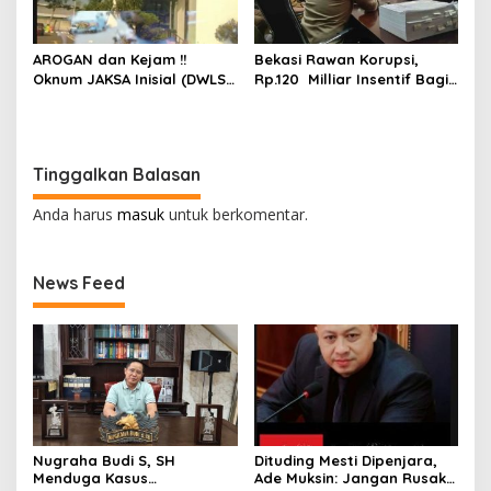
AROGAN dan Kejam !!
Bekasi Rawan Korupsi,
Oknum JAKSA Inisial (DWLS)
Rp.120 Milliar Insentif Bagi
diduga Hajar ART Asal
ASN Pemungut Pajak Belum
Lampung Di Sekolah
Jelas PERBUP nya, Komisi 1
PENABUR
Angkat Tangan
Tinggalkan Balasan
Anda harus
masuk
untuk berkomentar.
News Feed
Nugraha Budi S, SH
Dituding Mesti Dipenjara,
Menduga Kasus
Ade Muksin: Jangan Rusak