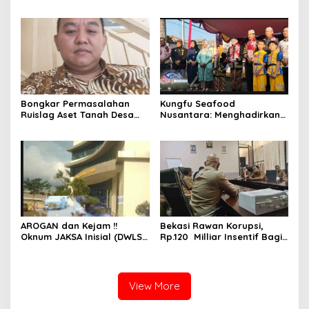
Penyekapan dan
Nama Baik Seseorang
Penganiayaan Abdul Latif,
Tanpa Konfirmasi dan
Pelaku Dipengaruhi
Verifikasi
Narkoba, Tes Urine Mesti
dilakukan Polisi ?
Bongkar Permasalahan
Kungfu Seafood
Ruislag Aset Tanah Desa
Nusantara: Menghadirkan
Mekarwangi, LIN
Kekayaan Rasa Laut
Pertanyakan Penggantinya
Indonesia dan Sajikan Cita
Dimana?
Rasa Laut Nusantara di
BEKASi
AROGAN dan Kejam !!
Bekasi Rawan Korupsi,
Oknum JAKSA Inisial (DWLS)
Rp.120 Milliar Insentif Bagi
diduga Hajar ART Asal
ASN Pemungut Pajak Belum
Lampung Di Sekolah
Jelas PERBUP nya, Komisi 1
PENABUR
Angkat Tangan
View More