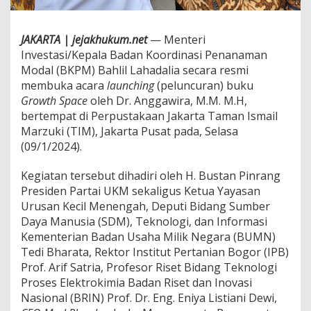
i
d
e
JAKARTA | jejakhukum.net
— Menteri
n
Investasi/Kepala Badan Koordinasi Penanaman
P
Modal (BKPM) Bahlil Lahadalia secara resmi
a
r
membuka acara
launching
(peluncuran) buku
t
Growth Space
oleh Dr. Anggawira, M.M. M.H,
a
bertempat di Perpustakaan Jakarta Taman Ismail
i
Marzuki (TIM), Jakarta Pusat pada, Selasa
U
K
(09/1/2024).
M
H
Kegiatan tersebut dihadiri oleh H. Bustan Pinrang
B
Presiden Partai UKM sekaligus Ketua Yayasan
u
Urusan Kecil Menengah, Deputi Bidang Sumber
s
t
Daya Manusia (SDM), Teknologi, dan Informasi
a
Kementerian Badan Usaha Milik Negara (BUMN)
n
Tedi Bharata, Rektor Institut Pertanian Bogor (IPB)
P
Prof. Arif Satria, Profesor Riset Bidang Teknologi
i
Proses Elektrokimia Badan Riset dan Inovasi
n
r
Nasional (BRIN) Prof. Dr. Eng. Eniya Listiani Dewi,
a