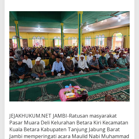
b
i
M
u
h
a
m
m
a
d
S
A
W
,
M
a
s
y
a
r
a
JEJAKHUKUM.NET JAMBI-Ratusan masyarakat
k
Pasar Muara Deli Kelurahan Betara Kiri Kecamatan
a
Kuala Betara Kabupaten Tanjung Jabung Barat
t
Jambi memperingati acara Maulid Nabi Muhammad
H