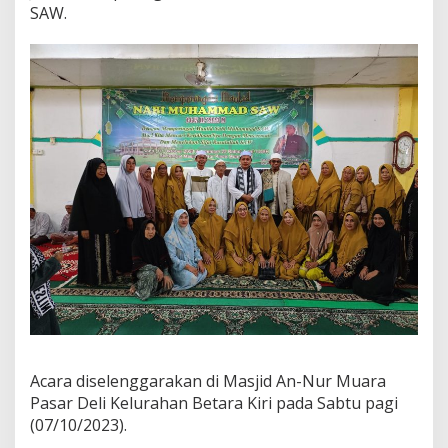
a
SAW.
d
i
r
k
a
n
P
o
l
i
t
i
s
i
d
a
n
J
a
l
Acara diselenggarakan di Masjid An-Nur Muara
i
Pasar Deli Kelurahan Betara Kiri pada Sabtu pagi
n
(07/10/2023).
S
i