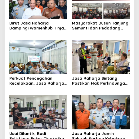
Dirut Jasa Raharja
Masyarakat Dusun Tanjung
Dampingi Wamenhub Tinjau
Semunti dan Pedadang
Penanganan Korban KM
Hulu: Tuntut Pemutusan
Mutiara Sentosa II di RS
Kontrak PT. Satya Nusa
PHC Surabaya
Perkuat Pencegahan
Jasa Raharja Sintang
Kecelakaan, Jasa Raharja
Pastikan Hak Perlindungan
Kalbar Hadiri Evaluasi
Korban Kecelakaan Lalu
Fasilitas Keselamatan
Lintas Terpenuhi
Jalan di Pontianak
Usai Dilantik, Budi
Jasa Raharja Jamin
Sulistiono Fokus Tingkatkan
Seluruh Korban Kebakaran