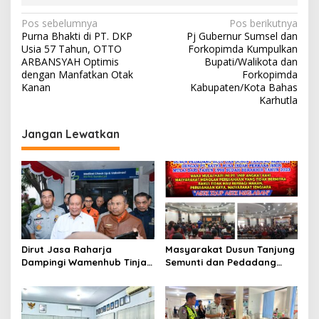
N
Pos sebelumnya
Pos berikutnya
Purna Bhakti di PT. DKP
Pj Gubernur Sumsel dan
a
Usia 57 Tahun, OTTO
Forkopimda Kumpulkan
v
ARBANSYAH Optimis
Bupati/Walikota dan
dengan Manfatkan Otak
Forkopimda
i
Kanan
Kabupaten/Kota Bahas
Karhutla
g
a
Jangan Lewatkan
s
i
p
o
s
Dirut Jasa Raharja
Masyarakat Dusun Tanjung
Dampingi Wamenhub Tinjau
Semunti dan Pedadang
Penanganan Korban KM
Hulu: Tuntut Pemutusan
Mutiara Sentosa II di RS
Kontrak PT. Satya Nusa
PHC Surabaya