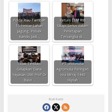
Polda Riau Tambah
Ketum LSM RIB
15 Hektar Lahan
Sikapi Serius dalam
Jagung, Polsek
Penetapan
Kandis Jadi…
Tersangka di…
Tidak Terbukti
PT. Indonusa
Gelapkan Dana
Agromulia Peringati
Yayasan UMI Prof Dr
Isra Mi'raj 1445
Basri…
Hijriah
Ikuti Kami