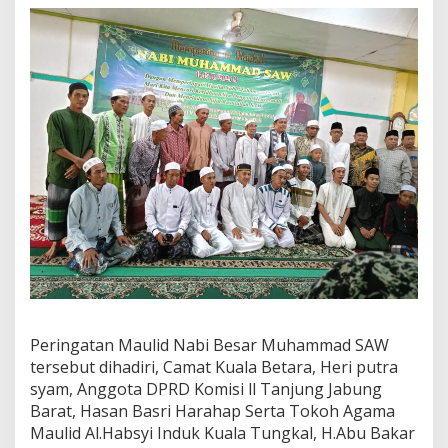
l
a
t
u
r
a
h
m
i
"
Peringatan Maulid Nabi Besar Muhammad SAW
tersebut dihadiri, Camat Kuala Betara, Heri putra
syam, Anggota DPRD Komisi ll Tanjung Jabung
Barat, Hasan Basri Harahap Serta Tokoh Agama
Maulid Al.Habsyi Induk Kuala Tungkal, H.Abu Bakar