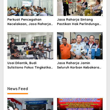
Perkuat Pencegahan
Jasa Raharja Sintang
Kecelakaan, Jasa Raharja
Pastikan Hak Perlindungan
Kalbar Hadiri Evaluasi
Korban Kecelakaan Lalu
Fasilitas Keselamatan
Lintas Terpenuhi
Jalan di Pontianak
Usai Dilantik, Budi
Jasa Raharja Jamin
Sulistiono Fokus Tingkatkan
Seluruh Korban Kebakaran
Prestasi Atlet Menembak
KM Mutiara Sentosa II di
Pontianak
Perairan Sumenep
News Feed