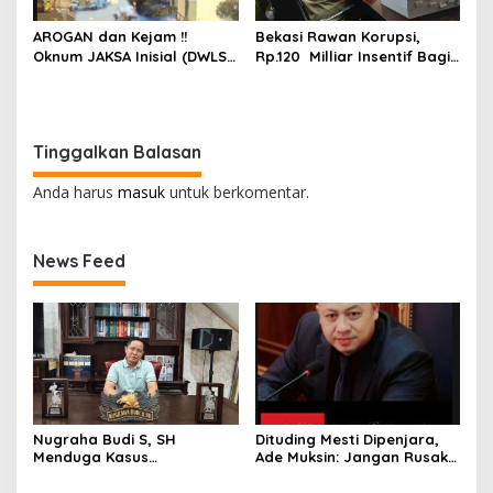
AROGAN dan Kejam !!
Bekasi Rawan Korupsi,
Oknum JAKSA Inisial (DWLS)
Rp.120 Milliar Insentif Bagi
diduga Hajar ART Asal
ASN Pemungut Pajak Belum
Lampung Di Sekolah
Jelas PERBUP nya, Komisi 1
PENABUR
Angkat Tangan
Tinggalkan Balasan
Anda harus
masuk
untuk berkomentar.
News Feed
Nugraha Budi S, SH
Dituding Mesti Dipenjara,
Menduga Kasus
Ade Muksin: Jangan Rusak
Penyekapan dan
Nama Baik Seseorang
Penganiayaan Abdul Latif,
Tanpa Konfirmasi dan