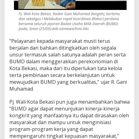
P
e
Pj. Wali Kota Bekasi, Raden Gani Muhamad (tengah), bertemu
l
dan sekaligus l Melakukan rapat koordinasi (Rakor) perdana
a
bersama seluruh jajaran Badan Usaha Milik Daerah (BUMD)
y
pada, Senin (25/09).dok-istimewa/hms-bks
a
n
“Pelayanan kepada masyarakat musti terus
a
berjalan dan bahkan ditingkatkan oleh segala
n
B
unsur termasuk salah satunya adalah peran serta
a
BUMD dalam menggerakkan perekonomian di
g
Kota Bekasi, maka dari itu diperlukan tata kelola
i
serta pembinaan secara berkelanjutan untuk
M
mewujudkan BUMD yang berkualitas,” ujar R. Gani
a
s
Muhamad.
y
a
Pj. Wali Kota Bekasi pun juga menambahkan bahwa
r
“BUMD agar dapat menunjukan kinerja-kinerja
a
kongkrit yang manfaatnya itu dapat dirasakan oleh
k
a
masyarakat dan mampu untuk menginisiasi
t
program-program kerja yang dapat
mempengaruhi tingkat kepuasan masyarakat,”