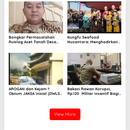
Pelaku Dipengaruhi
Verifikasi
Narkoba, Tes Urine Mesti
dilakukan Polisi ?
Bongkar Permasalahan
Kungfu Seafood
Ruislag Aset Tanah Desa
Nusantara: Menghadirkan
Mekarwangi, LIN
Kekayaan Rasa Laut
Pertanyakan Penggantinya
Indonesia dan Sajikan Cita
Dimana?
Rasa Laut Nusantara di
BEKASi
AROGAN dan Kejam !!
Bekasi Rawan Korupsi,
Oknum JAKSA Inisial (DWLS)
Rp.120 Milliar Insentif Bagi
diduga Hajar ART Asal
ASN Pemungut Pajak Belum
Lampung Di Sekolah
Jelas PERBUP nya, Komisi 1
PENABUR
Angkat Tangan
View More