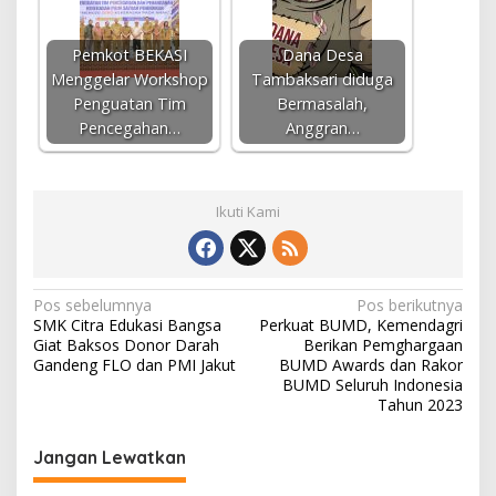
Pemkot BEKASI
Dana Desa
Menggelar Workshop
Tambaksari diduga
Penguatan Tim
Bermasalah,
Pencegahan…
Anggran…
Ikuti Kami
N
Pos sebelumnya
Pos berikutnya
SMK Citra Edukasi Bangsa
Perkuat BUMD, Kemendagri
a
Giat Baksos Donor Darah
Berikan Pemghargaan
v
Gandeng FLO dan PMI Jakut
BUMD Awards dan Rakor
BUMD Seluruh Indonesia
i
Tahun 2023
g
Jangan Lewatkan
a