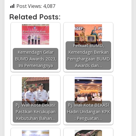
Post Views:
4,087
Related Posts:
Perkuat BUMD,
Kemendagri Gelar
Kemendagri Berikan
BUMD Awards 2023,
Pemghargaan BUMD
Ini Pemenangnya
Awards dan…
Pj. Wali Kota Bekasi:
Pj. Wali Kota BEKASI
Pastikan Kecukupan
Hadiri Undangan KPK
Kebutuhan Bahan…
: Penguatan…