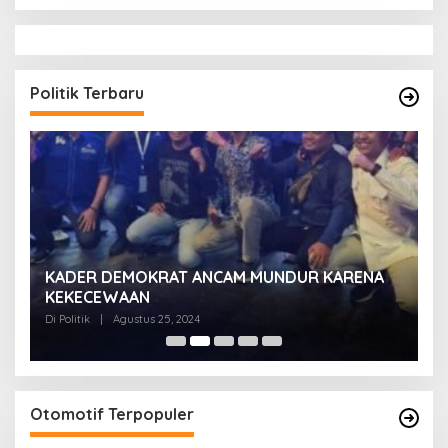
Politik Terbaru
KADER DEMOKRAT ANCAM MUNDUR KARENA
K
KEKECEWAAN
B
H
Di Politik
|
Agustus 25, 2024
Di 
Otomotif Terpopuler