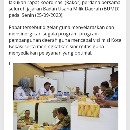
lakukan rapat koordinasi (Rakor) perdana bersama
a
seluruh jajaran Badan Usaha Milik Daerah (BUMD)
r
a
pada, Senin (25/09/2023).
n
B
Rapat tersebut digelar guna menyelaraskan dan
U
mensinergikan segala program-program
M
pembangunan daerah guna mencapai visi misi Kota
D
B
Bekasi serta meningkatkan sinergitas guna
a
menyediakan pelayanan yang optimal.
h
a
s
O
p
t
i
m
a
l
i
s
a
s
i