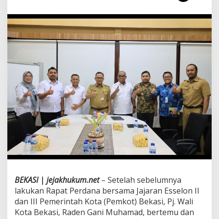
e
l
a
r
R
a
k
o
r
P
e
r
d
a
n
a
d
e
n
g
BEKASI | jejakhukum.net
– Setelah sebelumnya
a
n
lakukan Rapat Perdana bersama Jajaran Esselon II
J
dan III Pemerintah Kota (Pemkot) Bekasi, Pj. Wali
a
Kota Bekasi, Raden Gani Muhamad, bertemu dan
j