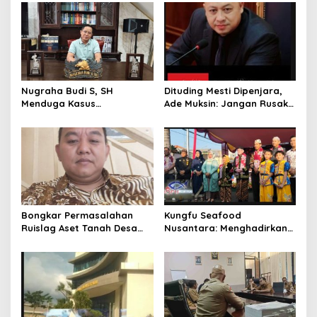
s
i
p
o
s
Nugraha Budi S, SH
Dituding Mesti Dipenjara,
Menduga Kasus
Ade Muksin: Jangan Rusak
Penyekapan dan
Nama Baik Seseorang
Penganiayaan Abdul Latif,
Tanpa Konfirmasi dan
Pelaku Dipengaruhi
Verifikasi
Narkoba, Tes Urine Mesti
dilakukan Polisi ?
Bongkar Permasalahan
Kungfu Seafood
Ruislag Aset Tanah Desa
Nusantara: Menghadirkan
Mekarwangi, LIN
Kekayaan Rasa Laut
Pertanyakan Penggantinya
Indonesia dan Sajikan Cita
Dimana?
Rasa Laut Nusantara di
BEKASi