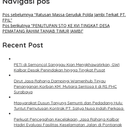
Navigasi pos
Pos sebelumnya
“Ratusan Massa Geruduk Polda Jambi Terkait PT.
FPIL”
Pos berikutnya
“PENUTUPAN STQ KE XVI TINGKAT DESA
PEMATANG RAHIM TANJAB TIMUR JAMBI”
Recent Post
PETI di Semoncol Sanggau Kian Mengkhawatirkan, GWI
Kalbar Desak Penindakan hingga Tingkat Pusat
Dirut Jasa Raharja Dampingi Wamenhub Tinjau
Penanganan Korban KM Mutiara Sentosa II di RS PHC
Surabaya
Masyarakat Dusun Tanjung Semunti dan Pedadang Hulu:
Tuntut Pemutusan Kontrak PT. Satya Nusa Indah Perkasa ‎
Perkuat Pencegahan Kecelakaan, Jasa Raharja Kalbar
Hadiri Evaluasi Fasilitas Keselamatan Jalan di Pontianak