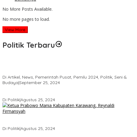
No More Posts Available.
No more pages to load.
View More
Politik Terbaru
HRD Jaring Aspirasi Masyarakat, Warga Balee Panah Minta
Dibangun “Jembatan Rangka Baja
Di Artikel, News, Pemerintah Pusat, Pemilu 2024, Politik, Seni &
Budaya
|
September 25, 2024
KADER DEMOKRAT ANCAM MUNDUR KARENA KEKECEWAAN
Di Politik
|
Agustus 25, 2024
Ketua Prabowo Mania Karawang Siap Berjuang di Garis Depan
untuk Pemenangan Haji Aep
Di Politik
|
Agustus 25, 2024