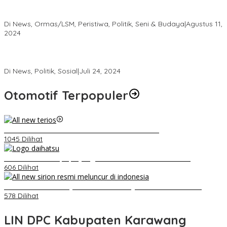
Kembang Latar DPW DKI Jakarta, Hadiri Milad Forum Betawi
Rempug yang ke 23 Tahun Di Kemayoran
Di News, Ormas/LSM, Peristiwa, Politik, Seni & Budaya
|
Agustus 11,
2024
Roadshow DEPICAB SOKSI Jakarta Pusat dan Pembentukan
DEPIRAN Telah Rampung
Di News, Politik, Sosial
|
Juli 24, 2024
Otomotif Terpopuler
Video Kelemahan dan Kelebihan All New Terios
1045 Dilihat
Belum Pakai CVT, Apa yang Ditakuti Daihatsu Indonesia?
606 Dilihat
Daihatsu Santai Penjualan Sirion Kalah Jauh dari Mobil LCGC
578 Dilihat
LIN DPC Kabupaten Karawang