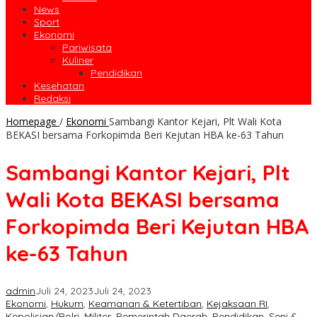
News
Sport
Ekonomi
Pariwisata
Kuliner
Pendidikan
Kesehatan
Redaksi
Homepage
/
Ekonomi
Sambangi Kantor Kejari, Plt Wali Kota
BEKASI bersama Forkopimda Beri Kejutan HBA ke-63 Tahun
Sambangi Kantor Kejari, Plt
Wali Kota BEKASI bersama
Forkopimda Beri Kejutan HBA
ke-63 Tahun
admin
Juli 24, 2023
Juli 24, 2023
Ekonomi
,
Hukum
,
Keamanan & Ketertiban
,
Kejaksaan RI
,
Kepolisian/Polri
,
Militer
,
Pemerintah Daerah
,
Pendidikan
,
Seni &