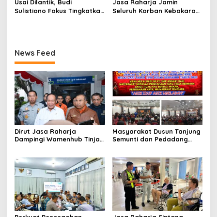
Usai Dilantik, Budi
Jasa Raharja Jamin
Sulistiono Fokus Tingkatkan
Seluruh Korban Kebakaran
Prestasi Atlet Menembak
KM Mutiara Sentosa II di
Pontianak
Perairan Sumenep
News Feed
Dirut Jasa Raharja
Masyarakat Dusun Tanjung
Dampingi Wamenhub Tinjau
Semunti dan Pedadang
Penanganan Korban KM
Hulu: Tuntut Pemutusan
Mutiara Sentosa II di RS
Kontrak PT. Satya Nusa
PHC Surabaya