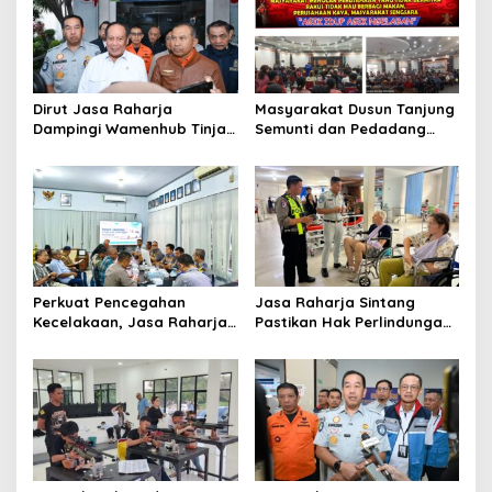
Dirut Jasa Raharja
Masyarakat Dusun Tanjung
Dampingi Wamenhub Tinjau
Semunti dan Pedadang
Penanganan Korban KM
Hulu: Tuntut Pemutusan
Mutiara Sentosa II di RS
Kontrak PT. Satya Nusa
PHC Surabaya
Perkuat Pencegahan
Jasa Raharja Sintang
Kecelakaan, Jasa Raharja
Pastikan Hak Perlindungan
Kalbar Hadiri Evaluasi
Korban Kecelakaan Lalu
Fasilitas Keselamatan
Lintas Terpenuhi
Jalan di Pontianak