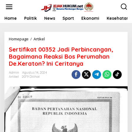
L
e
w
a
Home
Politik
News
Sport
Ekonomi
Kesehatan
t
i
k
Homepage
/
Artikel
S
e
e
k
Sertifikat 00352 Jadi Perbincangan,
r
o
t
n
Bagaimana Reaksi Bos Perumahan
i
t
De.Keraton? Ini Ceritanya
f
e
i
n
Admin
Agustus 14, 2024
k
Artikel
2079 Dilihat
a
t
0
0
3
5
2
J
a
d