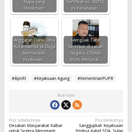
Siapa yang
Sertifikat no. 00352,
Menikmati?
Ini Penjelasan…
Anggaran Dana Desa
Menguak Tabir
Kutamakmur di Duga
Sertifikat di Lahan
Bermasalah,
Negara, ORMAS
Kejaksaan…
BUAS Menyoal…
#BpnRI
#Kejaksaan Agung
#KementrianPUPR
Ikuti Kami
N
Pos sebelumnya
Pos berikutnya
Desakan Masyarakat Kalbar
Sanggupkah Kejaksaan
a
untuk Segera Mengganti
Periksa Kabid SDA, Sulap