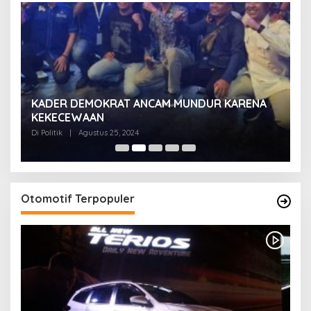
KADER DEMOKRAT ANCAM MUNDUR KARENA
K
KEKECEWAAN
B
H
Di Politik
|
Agustus 25, 2024
Di 
Otomotif Terpopuler