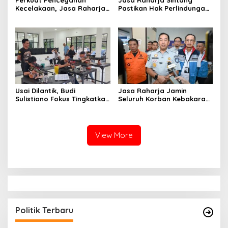
Perkuat Pencegahan
Jasa Raharja Sintang
Kecelakaan, Jasa Raharja
Pastikan Hak Perlindungan
Kalbar Hadiri Evaluasi
Korban Kecelakaan Lalu
Fasilitas Keselamatan
Lintas Terpenuhi
Jalan di Pontianak
Usai Dilantik, Budi
Jasa Raharja Jamin
Sulistiono Fokus Tingkatkan
Seluruh Korban Kebakaran
Prestasi Atlet Menembak
KM Mutiara Sentosa II di
Pontianak
Perairan Sumenep
View More
Politik Terbaru