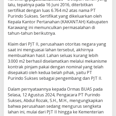
a
lalu, tepatnya pada 16 Juni 2016, diterbitkan
k
sertifikat dengan luas 6.764 m2 atas nama PT
s
Purindo Sukses. Sertifikat yang dikeluarkan oleh
i
B
Kepala Kantor Pertanahan (KAKANTAH) Kabupaten
o
Karawang ini memunculkan permasalahan di
s
tahun-tahun berikutnya.
P
e
Klaim dari PJT II, perusahaan otoritas negara yang
r
u
saat ini menguasai lahan tersebut, akhirnya
m
membuahkan hasil. Lahan seluas kurang lebih
a
3.000 m2 berhasil diselamatkan melalui mekanisme
h
kontrak pinjam pakai dengan nominal yang telah
a
disepakati oleh kedua belah pihak, yaitu PT
n
D
Purindo Sukses sebagai pengembang dan PJT II.
e
.
Dalam pernyataannya kepada Ormas BUAS pada
K
Selasa, 12 Agustus 2024, Pengacara PT Purindo
e
Sukses, Abdul Rozak, S.H., M.H., mengungkapkan
r
a
bahwa perusahaan sedang mengurus sengketa
t
lahan ini, mulai dari PJT II hingga ke Kementerian
o