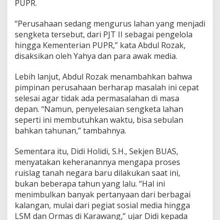
PUPR.
n
?
“Perusahaan sedang mengurus lahan yang menjadi
I
n
sengketa tersebut, dari PJT II sebagai pengelola
i
hingga Kementerian PUPR,” kata Abdul Rozak,
C
disaksikan oleh Yahya dan para awak media.
e
r
Lebih lanjut, Abdul Rozak menambahkan bahwa
i
t
pimpinan perusahaan berharap masalah ini cepat
a
selesai agar tidak ada permasalahan di masa
n
depan. “Namun, penyelesaian sengketa lahan
y
seperti ini membutuhkan waktu, bisa sebulan
a
bahkan tahunan,” tambahnya.
Sementara itu, Didi Holidi, S.H., Sekjen BUAS,
menyatakan keheranannya mengapa proses
ruislag tanah negara baru dilakukan saat ini,
bukan beberapa tahun yang lalu. “Hal ini
menimbulkan banyak pertanyaan dari berbagai
kalangan, mulai dari pegiat sosial media hingga
LSM dan Ormas di Karawang,” ujar Didi kepada