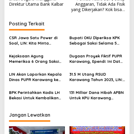
v
Direktur Utama Bank Kalbar
Anggaran, Tidak Ada Fisik
yang Dikerjakan? Kok bisa…
i
g
Posting Terkait
a
s
CSR Jawa Satu Power di
Bupati OKU Dìperiksa KPK
Soal, LIN: Kita Minta
Sebagai Saksi Selama 5
i
Kejelasan Berapa Nilai
Jam
p
Anggaran Tiga tahun
Kejaksaan Agung
Dugaan Proyek Fiktif PUPR
Kebelakang
Memeriksa 6 Orang Saksi
Karawang, Ependi: Ini Data
o
Terkait Perkara Minyak
BPK RI, Kadis Harusnya
s
Mentah PT Pertamina
Jelaskan, Kok Gunakan
LIN Akan Laporkan Kepala
31.5 M Utang RSUD
Tangan Lain
Dinas PUPR Karawang ke
Karawang Tahun 2023, LIN:
Kejati Jabar!
Siapa Yang Menikmati
BPK Perintahkan Kadis LH
131 Milliar Dana Hibah APBN
Bekasi Untuk Kembalikan
Untuk KPU Karawang
Uang Ke Kasda!!
Terungkap, Ini Jelasnya..
Jangan Lewatkan