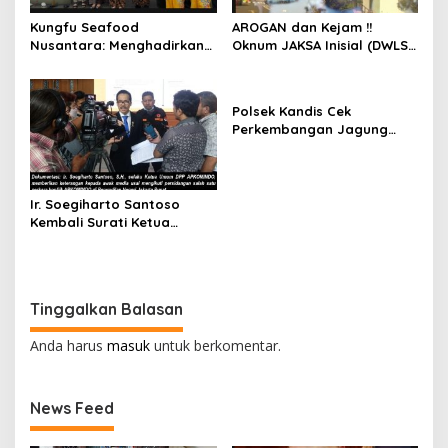
Kungfu Seafood
AROGAN dan Kejam !!
Nusantara: Menghadirkan
Oknum JAKSA Inisial (DWLS)
Kekayaan Rasa Laut
diduga Hajar ART Asal
Indonesia dan Sajikan Cita
Lampung Di Sekolah
Rasa Laut Nusantara di
PENABUR
Polsek Kandis Cek
BEKASi
Perkembangan Jagung
Pipil, Wujud Nyata Polisi
Cinta Petani
Ir. Soegiharto Santoso
Kembali Surati Ketua
Mahkamah Agung RI Terkait
Perkara Kasasi Nomor 431
K/TUN/202
Tinggalkan Balasan
Anda harus
masuk
untuk berkomentar.
News Feed