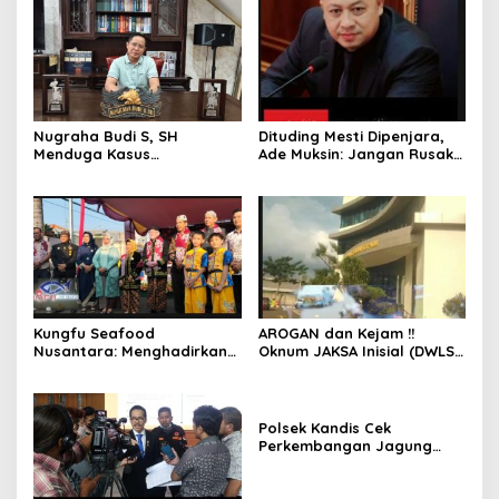
Nugraha Budi S, SH
Dituding Mesti Dipenjara,
Menduga Kasus
Ade Muksin: Jangan Rusak
Penyekapan dan
Nama Baik Seseorang
Penganiayaan Abdul Latif,
Tanpa Konfirmasi dan
Pelaku Dipengaruhi
Verifikasi
Narkoba, Tes Urine Mesti
dilakukan Polisi ?
Kungfu Seafood
AROGAN dan Kejam !!
Nusantara: Menghadirkan
Oknum JAKSA Inisial (DWLS)
Kekayaan Rasa Laut
diduga Hajar ART Asal
Indonesia dan Sajikan Cita
Lampung Di Sekolah
Rasa Laut Nusantara di
PENABUR
BEKASi
Polsek Kandis Cek
Perkembangan Jagung
Pipil, Wujud Nyata Polisi
Cinta Petani