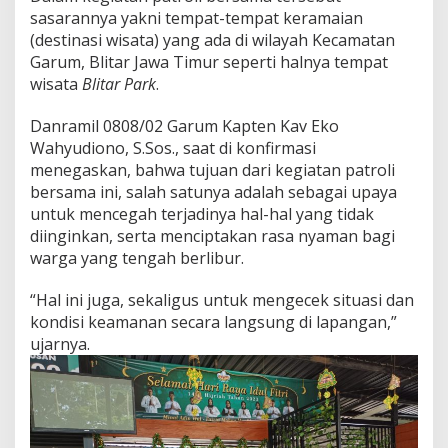
a
sasarannya yakni tempat-tempat keramaian
r
(destinasi wisata) yang ada di wilayah Kecamatan
a
Garum, Blitar Jawa Timur seperti halnya tempat
n
wisata
Blitar Park
.
Danramil 0808/02 Garum Kapten Kav Eko
Wahyudiono, S.Sos., saat di konfirmasi
menegaskan, bahwa tujuan dari kegiatan patroli
bersama ini, salah satunya adalah sebagai upaya
untuk mencegah terjadinya hal-hal yang tidak
diinginkan, serta menciptakan rasa nyaman bagi
warga yang tengah berlibur.
“Hal ini juga, sekaligus untuk mengecek situasi dan
kondisi keamanan secara langsung di lapangan,”
ujarnya.