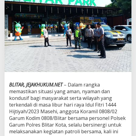
m
G
e
l
a
r
P
a
t
r
o
l
i
B
e
BLITAR, JEJAKHUKUM.NET
– Dalam rangka
r
s
memastikan situasi yang aman, nyaman dan
a
kondusif bagi masyarakat serta wilayah yang
m
terkendali di masa libur hari raya Idul Fitri 1444
a
Hijtiyah/2023 Masehi, anggota Koramil 0808/02
,
P
Garum Kodim 0808/Blitar bersama personel Polsek
a
Garum Polres Blitar Kota, selalu bersinergi untuk
s
melaksanakan kegiatan patroli bersama, kali ini
t