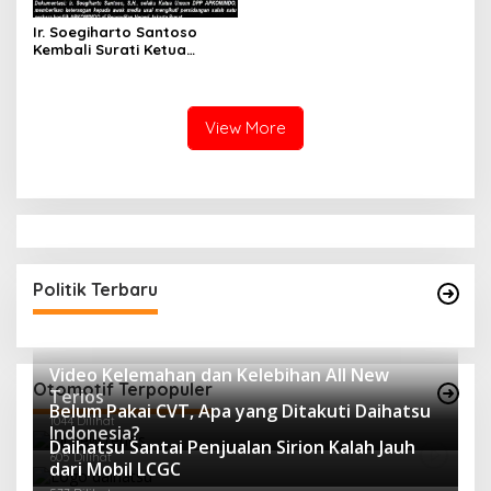
Ir. Soegiharto Santoso
Kembali Surati Ketua
Mahkamah Agung RI Terkait
Perkara Kasasi Nomor 431
K/TUN/202
View More
Politik Terbaru
Video Kelemahan dan Kelebihan All New
Otomotif Terpopuler
Terios
Belum Pakai CVT, Apa yang Ditakuti Daihatsu
1044 Dilihat
Indonesia?
Daihatsu Santai Penjualan Sirion Kalah Jauh
605 Dilihat
dari Mobil LCGC