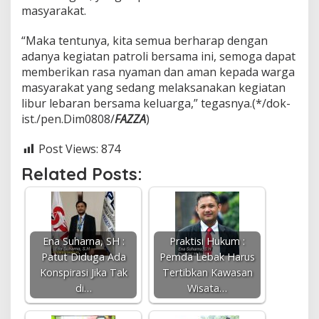
masyarakat.
“Maka tentunya, kita semua berharap dengan
adanya kegiatan patroli bersama ini, semoga dapat
memberikan rasa nyaman dan aman kepada warga
masyarakat yang sedang melaksanakan kegiatan
libur lebaran bersama keluarga,” tegasnya.(*/dok-
ist./pen.Dim0808/
FAZZA
)
Post Views:
874
Related Posts:
Ena Suharna, SH :
Praktisi Hukum :
Patut Diduga Ada
Pemda Lebak Harus
Konspirasi Jika Tak
Tertibkan Kawasan
di…
Wisata…