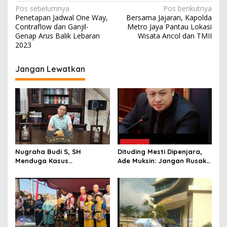
N
Pos sebelumnya
Pos berikutnya
Penetapan Jadwal One Way,
Bersama Jajaran, Kapolda
a
Contraflow dan Ganjil-
Metro Jaya Pantau Lokasi
v
Genap Arus Balik Lebaran
Wisata Ancol dan TMII
2023
i
g
Jangan Lewatkan
a
s
i
p
o
s
Nugraha Budi S, SH
Dituding Mesti Dipenjara,
Menduga Kasus
Ade Muksin: Jangan Rusak
Penyekapan dan
Nama Baik Seseorang
Penganiayaan Abdul Latif,
Tanpa Konfirmasi dan
Pelaku Dipengaruhi
Verifikasi
Narkoba, Tes Urine Mesti
dilakukan Polisi ?