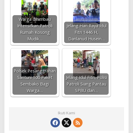
Warga dihimbau
Intensifkan Patroli
Jelang Hari Raya Idul
Rumah Kosong
Fitri 1446 H,
Mudik…
Danlanud Husein…
Polsek Pesanggrahan
Santuni 100 Paket
Jelang Idul Fitri, Polisi
Sembako Bagi
Patroli Siang Pantau
Warga…
SPBU dan…
Ikuti Kami