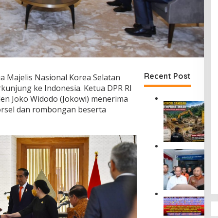
Recent Post
a Majelis Nasional Korea Selatan
erkunjung ke Indonesia. Ketua DPR RI
en Joko Widodo (Jokowi) menerima
P
rsel dan rombongan beserta
E
T
I
d
i
D
S
i
e
r
m
u
o
t
n
J
M
c
a
a
o
s