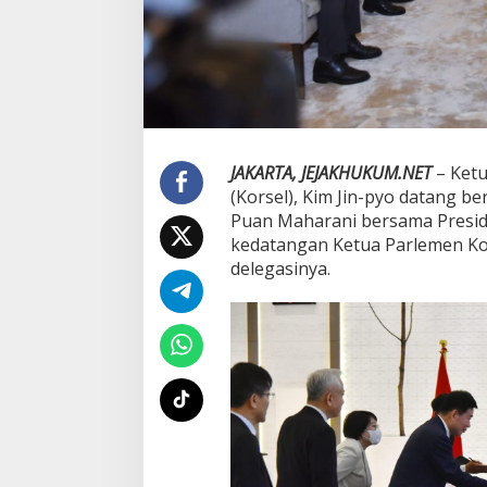
a
n
g
a
n
K
e
t
u
JAKARTA, JEJAKHUKUM.NET
– Ketu
a
(Korsel), Kim Jin-pyo datang b
P
Puan Maharani bersama Presid
a
kedatangan Ketua Parlemen Ko
r
l
delegasinya.
e
m
e
n
K
o
r
s
e
l
d