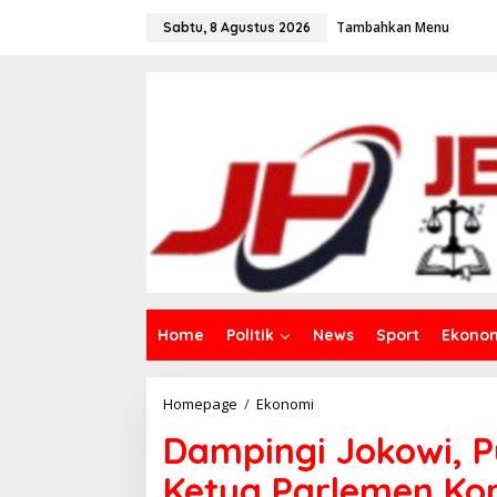
L
Tambahkan Menu
e
Sabtu, 8 Agustus 2026
w
a
t
i
k
e
k
o
n
t
e
n
Home
Politik
News
Sport
Ekono
Homepage
/
Ekonomi
D
a
Dampingi Jokowi, 
m
p
Ketua Parlemen Kor
i