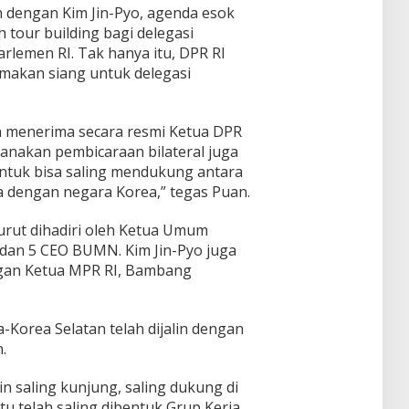
t
a
P
an dengan Kim Jin-Pyo, agenda esok
L
t
s
H
i
 tour building bagi delegasi
y
K
C
n
a
rlemen RI. Tak hanya itu, DPR RI
e
S
t
N
makan siang untuk delegasi
s
u
a
u
e
r
s
s
l
a
T
a
a
b
e
n menerima secara resmi Ketua DPR
I
m
a
r
n
anakan pembicaraan bilateral juga
a
y
p
d
ntuk bisa saling mendukung antara
t
a
e
a
a
ma dengan negara Korea,” tegas Puan.
n
h
n
u
P
J
h
urut dihadiri oleh Ketua Umum
e
a
i
r
 dan 5 CEO BUMN. Kim Jin-Pyo juga
l
k
gan Ketua MPR RI, Bambang
a
a
n
s
d
a
i
Korea Selatan telah dijalin dengan
P
.
o
n
t
ain saling kunjung, saling dukung di
i
tu telah saling dibentuk Grup Kerja