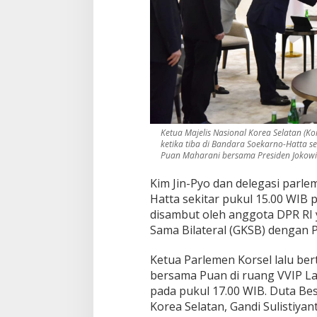
i
J
a
k
a
r
t
a
Ketua Majelis Nasional Korea Selatan (Kors
ketika tiba di Bandara Soekarno-Hatta s
Puan Maharani bersama Presiden Jokowi 
Kim Jin-Pyo dan delegasi parle
Hatta sekitar pukul 15.00 WIB 
disambut oleh anggota DPR RI
Sama Bilateral (GKSB) dengan 
Ketua Parlemen Korsel lalu be
bersama Puan di ruang VVIP L
pada pukul 17.00 WIB. Duta Be
Korea Selatan, Gandi Sulistiya