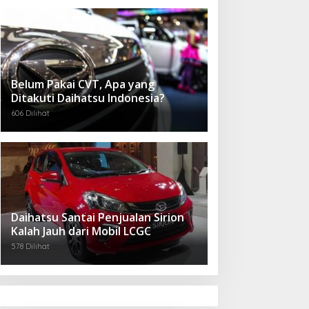
Belum Pakai CVT, Apa yang
Ditakuti Daihatsu Indonesia?
606 Dilihat
Daihatsu Santai Penjualan Sirion
Kalah Jauh dari Mobil LCGC
578 Dilihat