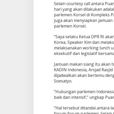
Selain courtesy call antara Pu
hari yang akan dilakukan adalah
parlemen Korsel di Kompleks Pa
juga akan menyiapkan jamuan 
parlemen Korsel.
“Saya selaku Ketua DPR RI aka
Korea, Speaker Kim dan melaks
melaksanakan working lunch u
eksekutif dan legislatif bersa
Jamuan makan siang itu akan t
KADIN Indonesia, Arsjad Rasjid
dijadwalkan akan bertemu den
Soesatyo.
“Hubungan parlemen Indonesia-
baik dan intensif,” ungkap Puan
“Hal tersebut ditandai antara l
forum-forum parlemen. Selain i